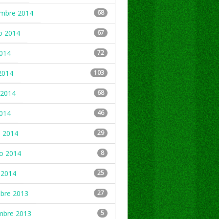
embre 2014
68
o 2014
67
2014
72
2014
103
2014
68
2014
46
 2014
29
ro 2014
8
 2014
25
mbre 2013
27
mbre 2013
5