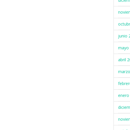
dicie
novie
octub
junio 
mayo 
abril 
marzo
febre
enero
dicie
novie