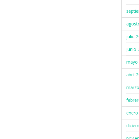
septi
agost
julio 
junio 
mayo 
abril 
marzo
febre
enero
dicie
novie