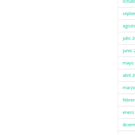
octub
septi
agost
julio 
junio 
mayo 
abril 
marzo
febre
enero
dicie