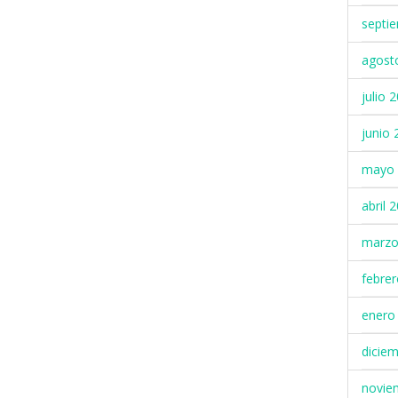
septi
agost
julio 
junio 
mayo 
abril 
marzo
febre
enero
dicie
novie