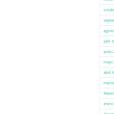
octub
septi
agost
julio 
junio 
mayo 
abril 
marzo
febre
enero