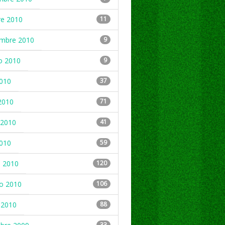
re 2010
11
embre 2010
9
o 2010
9
2010
37
2010
71
2010
41
2010
59
 2010
120
ro 2010
106
 2010
88
33