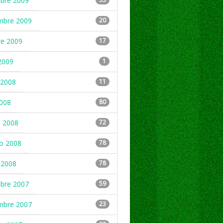
mbre 2009
mbre 2009
20
re 2009
17
2009
1
2008
11
2008
80
 2008
72
ro 2008
78
 2008
78
mbre 2007
59
mbre 2007
23