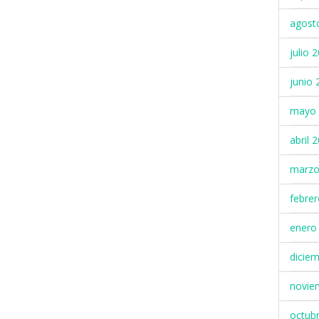
agost
julio 
junio 
mayo 
abril 
marzo
febre
enero
dicie
novie
octub