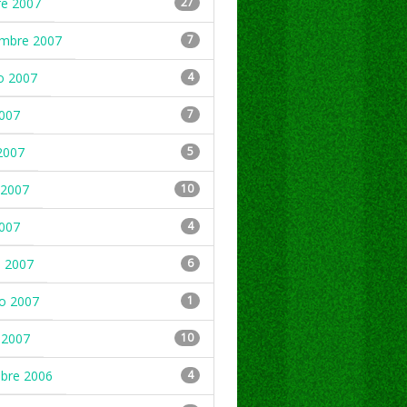
re 2007
27
embre 2007
7
o 2007
4
2007
7
2007
5
2007
10
2007
4
 2007
6
ro 2007
1
 2007
10
mbre 2006
4