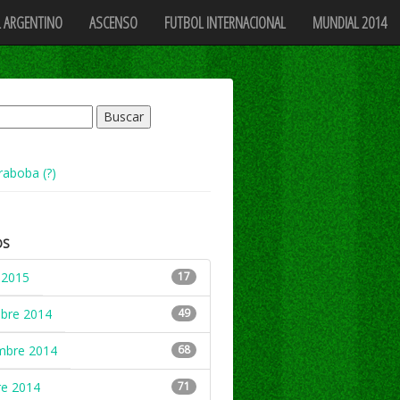
 ARGENTINO
ASCENSO
FUTBOL INTERNACIONAL
MUNDIAL 2014
raboba (?)
OS
 2015
17
mbre 2014
49
mbre 2014
68
re 2014
71