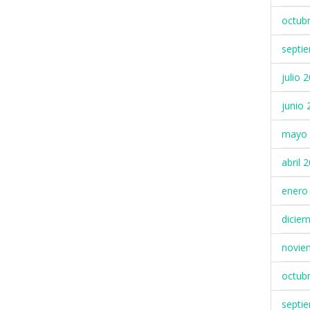
octub
septi
julio 
junio 
mayo 
abril 
enero
dicie
novie
octub
septi