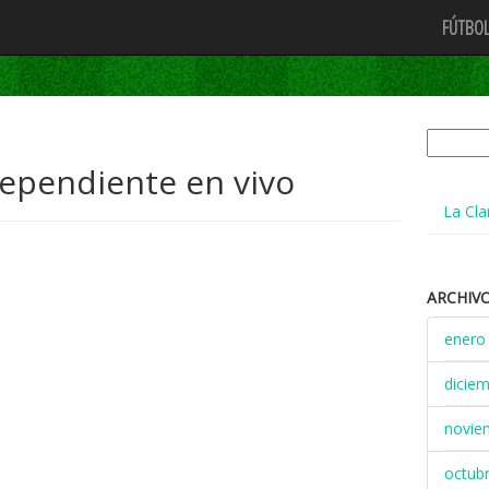
FÚTBOL
Buscar:
ependiente en vivo
La Cla
ARCHIV
enero
dicie
novie
octub