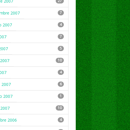
re 2007
27
embre 2007
7
o 2007
4
2007
7
2007
5
2007
10
2007
4
 2007
6
ro 2007
1
 2007
10
mbre 2006
4