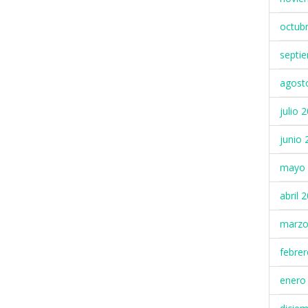
octub
septi
agost
julio 
junio 
mayo 
abril 
marzo
febre
enero