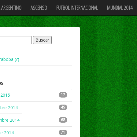
 ARGENTINO
ASCENSO
FUTBOL INTERNACIONAL
MUNDIAL 2014
raboba (?)
OS
 2015
17
mbre 2014
49
mbre 2014
68
re 2014
71