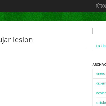
FÚTBOL
Buscar:
jar lesion
La Cla
ARCHIV
enero
dicie
novie
octub