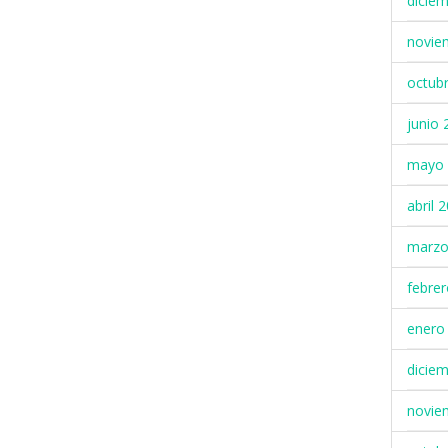
dicie
novie
octub
junio 
mayo 
abril 
marzo
febre
enero
dicie
novie