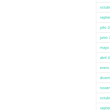
octub
septi
julio 
junio 
mayo 
abril 
enero
dicie
novie
octub
septi