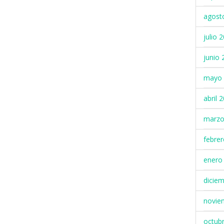
agost
julio 
junio 
mayo 
abril 
marzo
febre
enero
dicie
novie
octub