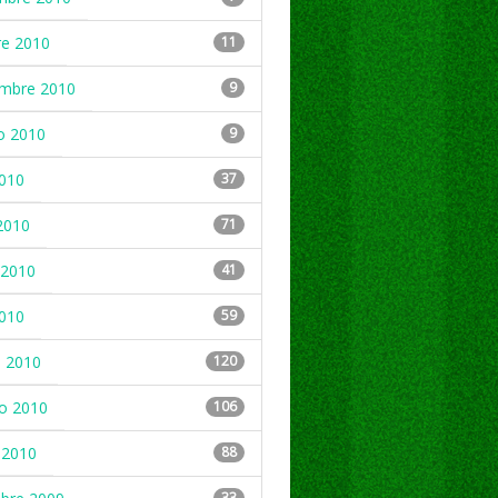
re 2010
11
embre 2010
9
o 2010
9
2010
37
2010
71
2010
41
2010
59
 2010
120
ro 2010
106
 2010
88
33