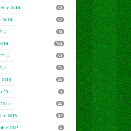
embre 2014
68
o 2014
67
2014
72
2014
103
2014
68
2014
46
 2014
29
ro 2014
8
 2014
25
mbre 2013
27
mbre 2013
5