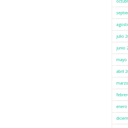
octub
septi
agost
julio 
junio 
mayo 
abril 
marzo
febre
enero
dicie