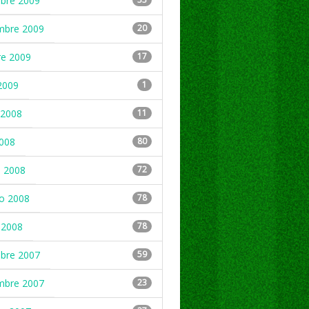
mbre 2009
mbre 2009
20
re 2009
17
2009
1
2008
11
2008
80
 2008
72
ro 2008
78
 2008
78
mbre 2007
59
mbre 2007
23