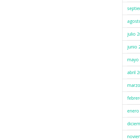
septi
agost
julio 
junio 
mayo 
abril 
marzo
febre
enero
dicie
novie