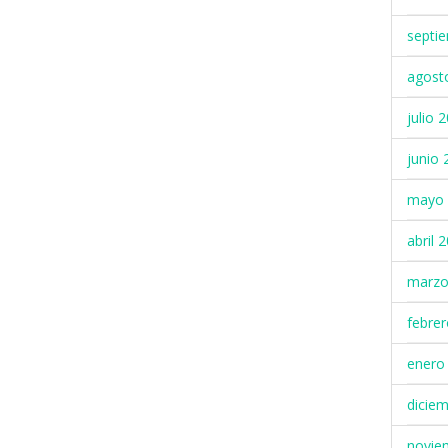
septi
agost
julio 
junio 
mayo 
abril 
marzo
febre
enero
dicie
novie