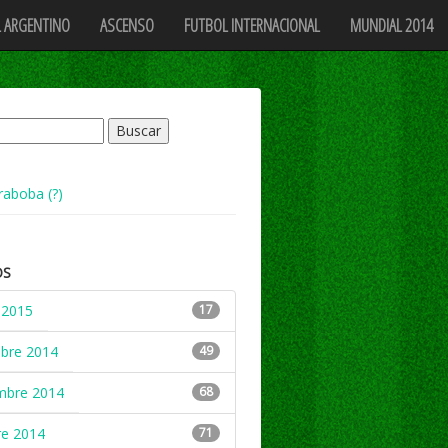
 ARGENTINO
ASCENSO
FUTBOL INTERNACIONAL
MUNDIAL 2014
raboba (?)
OS
 2015
17
mbre 2014
49
mbre 2014
68
re 2014
71