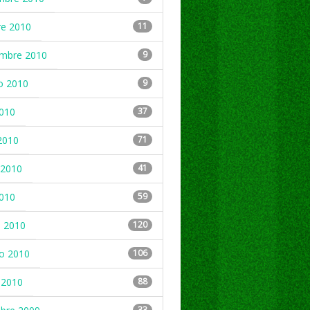
re 2010
11
embre 2010
9
o 2010
9
2010
37
2010
71
2010
41
2010
59
 2010
120
ro 2010
106
 2010
88
33