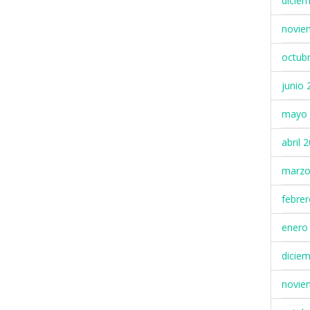
dicie
novie
octub
junio 
mayo 
abril 
marzo
febre
enero
dicie
novie