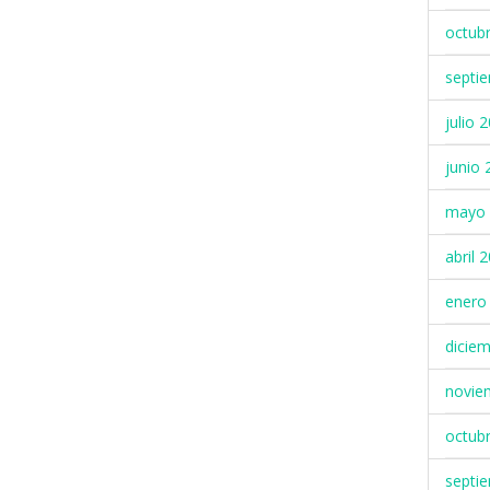
octub
septi
julio 
junio 
mayo 
abril 
enero
dicie
novie
octub
septi