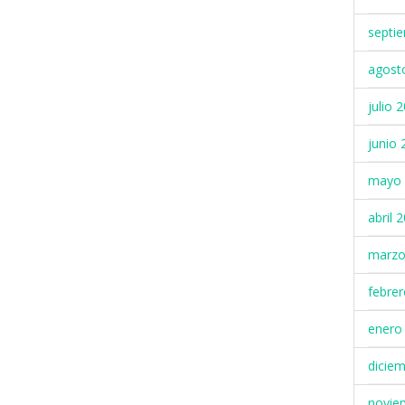
septi
agost
julio 
junio 
mayo 
abril 
marzo
febre
enero
dicie
novie