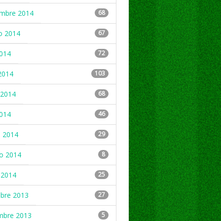
embre 2014
68
o 2014
67
2014
72
2014
103
2014
68
2014
46
 2014
29
ro 2014
8
 2014
25
mbre 2013
27
mbre 2013
5