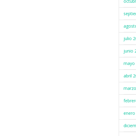
octub
septi
agost
julio 
junio 
mayo 
abril 
marzo
febre
enero
dicie