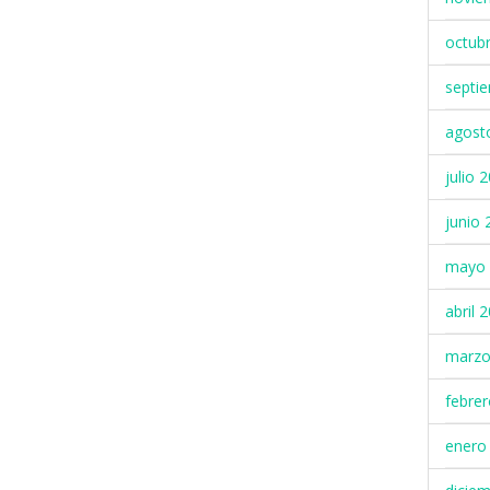
octub
septi
agost
julio 
junio 
mayo 
abril 
marzo
febre
enero