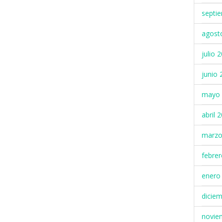
septi
agost
julio 
junio 
mayo 
abril 
marzo
febre
enero
dicie
novie