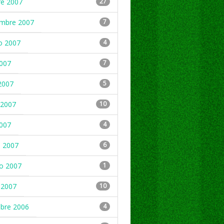
re 2007
27
embre 2007
7
o 2007
4
2007
7
2007
5
2007
10
2007
4
 2007
6
ro 2007
1
 2007
10
mbre 2006
4