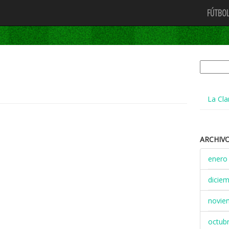
FÚTBOL
Buscar:
La Cla
ARCHIV
enero
dicie
novie
octub