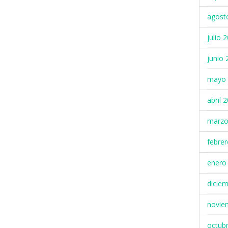
agost
julio 
junio 
mayo 
abril 
marzo
febre
enero
dicie
novie
octub