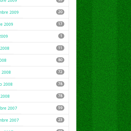
mbre 2009
mbre 2009
20
re 2009
17
2009
1
2008
11
2008
80
 2008
72
ro 2008
78
 2008
78
mbre 2007
59
mbre 2007
23