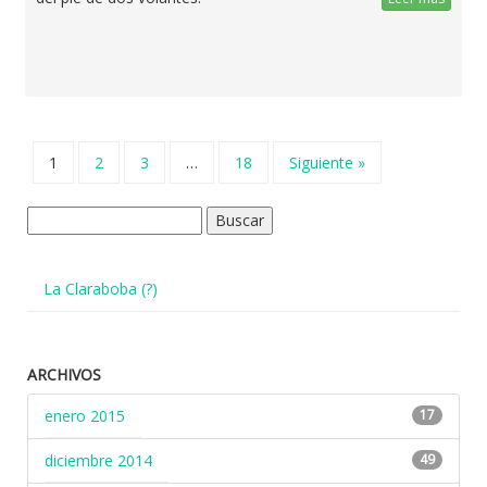
1
2
3
…
18
Siguiente »
Buscar:
La Claraboba (?)
ARCHIVOS
enero 2015
17
diciembre 2014
49