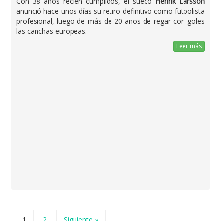
Con 38 años recién cumplidos, el sueco
Henrik Larsson
anunció hace unos días su retiro definitivo como futbolista
profesional, luego de más de 20 años de regar con goles
las canchas europeas.
Leer más
1
2
Siguiente »