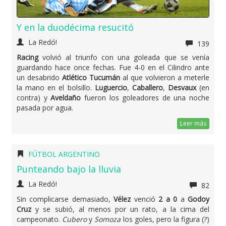
Y en la duodécima resucitó
La Redó!
139
Racing
volvió al triunfo con una goleada que se venía
guardando hace once fechas. Fue 4-0 en el Cilindro ante
un desabrido
Atlético Tucumán
al que volvieron a meterle
la mano en el bolsillo.
Luguercio
,
Caballero
,
Desvaux
(en
contra) y
Aveldaño
fueron los goleadores de una noche
pasada por agua.
Leer más
FÚTBOL ARGENTINO
Punteando bajo la lluvia
La Redó!
82
Sin complicarse demasiado,
Vélez
venció
2 a 0
a
Godoy
Cruz
y se subió, al menos por un rato, a la cima del
campeonato.
Cubero
y
Somoza
los goles, pero la figura (?)