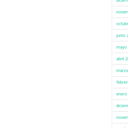
dicie
novie
octub
junio 
mayo 
abril 
marzo
febre
enero
dicie
novie