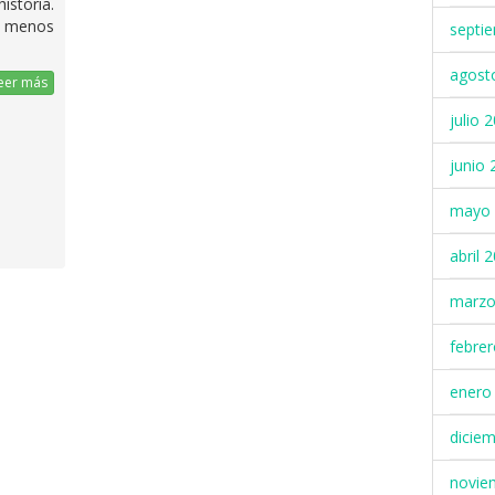
istoria.
 menos
septi
agost
eer más
julio 
junio 
mayo 
abril 
marzo
febre
enero
dicie
novie