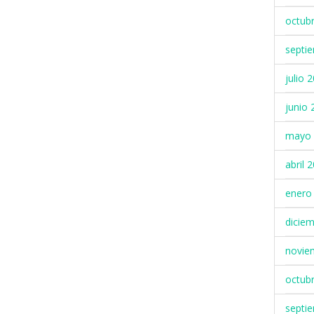
octub
septi
julio 
junio 
mayo 
abril 
enero
dicie
novie
octub
septi