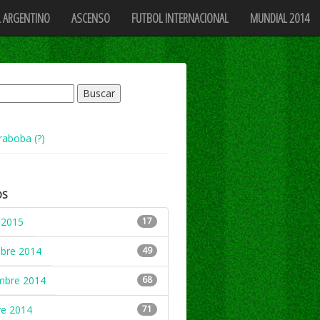
 ARGENTINO
ASCENSO
FUTBOL INTERNACIONAL
MUNDIAL 2014
raboba (?)
OS
 2015
17
mbre 2014
49
mbre 2014
68
re 2014
71