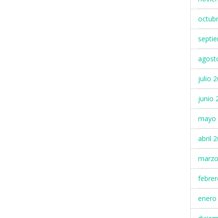
octub
septi
agost
julio 
junio 
mayo 
abril 
marzo
febre
enero