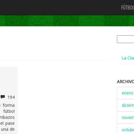
FÚTBOL
Buscar:
La Cla
ARCHIV
enero
194
e forma
dicie
 fútbol
ombazos
novie
 el pase
n una de
octub