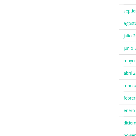
septi
agost
julio 
junio 
mayo 
abril 
marzo
febre
enero
dicie
novie