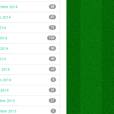
embre 2014
68
o 2014
67
2014
72
2014
103
2014
68
2014
46
 2014
29
ro 2014
8
 2014
25
mbre 2013
27
mbre 2013
5