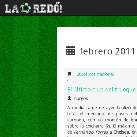
febrero 2011
Fútbol Internacional
El último club del trueque
burgos
A media tarde de ayer finalizó d
total el mercado de pases del
europeo, con un montón de b
sobre la chicharra (?). El máximo,
de
Fernando Torres
a
Chelsea
, e