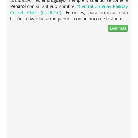
británicas”
, es el
uruguayo
, siempre y cuando se tome a
Peñarol
con su antiguo nombre,
“Central Uruguay Railway
Cricket Club” (C.U.R.C.C)
. Entonces, para explicar esta
histórica rivalidad arranquemos con un poco de historia:
Leer más