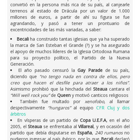
convirtió en la persona más rica de su país, al canjearle
terrenos al estado de Drácula por un valor de 1.000
millones de euros, a partir de ahí su figura se fue
agrandando, y pasó a tener un prontuario de
excentricidades de las más variadas, a saber:
Becali
ha construido tantas iglesias que ya ha superado
la marca de San Esteban el Grande (?) y se ha asegurado
el apoyo de muchos líderes de la Iglesia Ortodoxa Rumana
para su proyecto político, el Partido de la Nueva
Generación.
El año pasado censuró la
Gay Parade
de su país,
diciendo que
“no tengo nada en contra de ellos, pero
creo que hacen el desfile para atraer a los niños”
.
Asimismo prohibió que la hinchada del
Steaua
cantara el
“Will well rock you”
de
Queen
y motivó canticos religiosos
También fue multado por
xenofobo
, al llamar
despectivamente
“hungaros”
al equipo
CFR Cluj y dos
árbitros
En vísperas de un partido de
Copa U.E.F.A
, en el año
2005, el
Steaua
se enfrentaba al
Villareal
, y en ocasión del
partido que debía disputarse en
España
,
240 rumanos
no
pudieron ingresar al país ibérico, por lo que
Becali
declaró