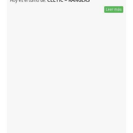
CELTIC – RANGERS
Hoy es el turno de:
Leer más