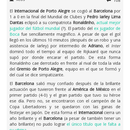
108
El
Internacional de Porto Alegre
se cogió al
Barcelona
por
1 a 0 en la final del Mundial de Clubes y
Pedro Iarley Lima
Dantas
eclipsó a su compatriota
Ronaldinho
,
actual mejor
jugador del fútbol mundial
(?). El partido del
ex jugador de
Boca
fue sencillamente magnífico. A pesar de que el gol
llegó en los últimos 10 minutos (después de un robo y una
asistencia de Iarley) por intermedio de
Adriano
, el
Inter
dominó todo el tiempo al equipo de Rijkaard que nunca
supó por donde encarar el partido. De esta forma
Ronaldinho cae derrotado en frente al rival de toda la vida
del
Gremio de Porto Alegre
, equipo en el que se formó y
del cual se dice simpatizante.
El
Barcelona
salió muy confiado después de la brillante
actuación que tuvieron frente al
América de México
en el
primer partido (4-0) y el gran partido que tuvo su héroe
ese día. Pero no, se encontraron con el campeón de la
Copa Libertadores y se quedaron con las ganas de
festejar en Japón. De esta forma el
Internacional
cierra un
año brillante y el
Barcelona
(a pesar de también tener un
año brillante) no pudo lograr
el único título que le falta a
su vitrina
.