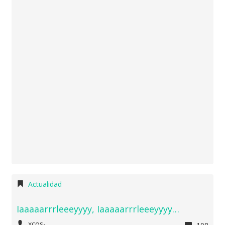
Actualidad
Iaaaaarrrleeeyyyy, Iaaaaarrrleeeyyyy…
xcos-