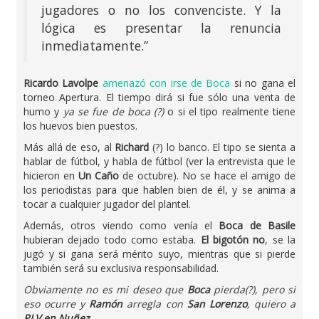
jugadores o no los convenciste. Y la
lógica es presentar la renuncia
inmediatamente.”
Ricardo Lavolpe
amenazó con irse de Boca
si no gana el
torneo Apertura. El tiempo dirá si fue sólo una venta de
humo y
ya se fue de boca (?)
o si el tipo realmente tiene
los huevos bien puestos.
Más allá de eso, al
Richard
(?) lo banco. El tipo se sienta a
hablar de fútbol, y habla de fútbol (ver la entrevista que le
hicieron en
Un Caño
de octubre). No se hace el amigo de
los periodistas para que hablen bien de él, y se anima a
tocar a cualquier jugador del plantel.
Además, otros viendo como venía el
Boca de Basile
hubieran dejado todo como estaba.
El bigotón no
, se la
jugó y si gana será mérito suyo, mientras que si pierde
también será su exclusiva responsabilidad.
Obviamente no es mi deseo que
Boca
pierda(?), pero si
eso ocurre y
Ramón
arregla con
San Lorenzo
, quiero a
RLV en Nuñez.