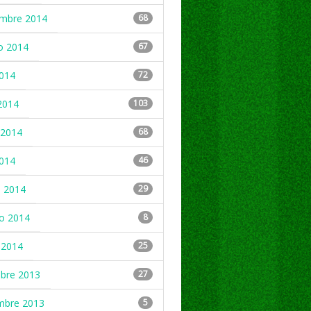
embre 2014
68
o 2014
67
2014
72
2014
103
2014
68
2014
46
 2014
29
ro 2014
8
 2014
25
mbre 2013
27
mbre 2013
5