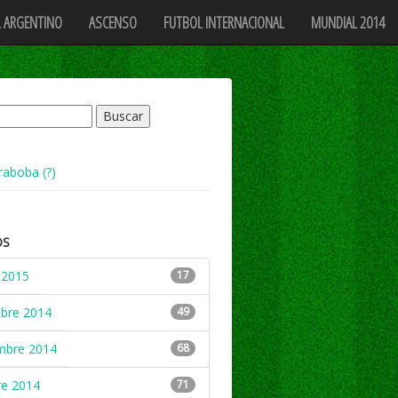
 ARGENTINO
ASCENSO
FUTBOL INTERNACIONAL
MUNDIAL 2014
raboba (?)
OS
 2015
17
mbre 2014
49
mbre 2014
68
re 2014
71