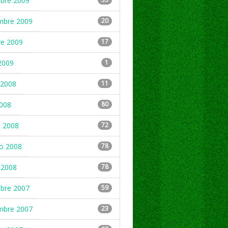
mbre 2009
mbre 2009
20
re 2009
17
2009
1
2008
11
2008
80
 2008
72
ro 2008
78
 2008
78
mbre 2007
59
mbre 2007
23