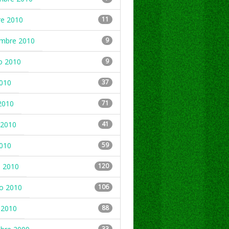
re 2010
11
embre 2010
9
o 2010
9
2010
37
2010
71
2010
41
2010
59
 2010
120
ro 2010
106
 2010
88
33