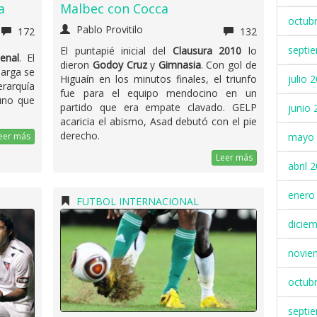
a
Malbec con Cocca
octub
Pablo Provitilo
172
132
septi
El puntapié inicial del
Clausura 2010
lo
enal
. El
dieron
Godoy Cruz
y
Gimnasia
. Con gol de
larga se
julio 
Higuaín en los minutos finales, el triunfo
erarquía
fue para el equipo mendocino en un
no que
partido que era empate clavado. GELP
junio 
acaricia el abismo, Asad debutó con el pie
derecho.
mayo 
eer más
Leer más
abril 
enero
FUTBOL INTERNACIONAL
dicie
novie
octub
septi