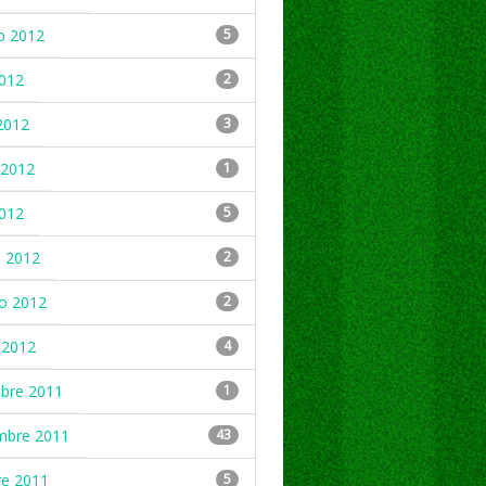
o 2012
5
2012
2
2012
3
2012
1
2012
5
 2012
2
ro 2012
2
 2012
4
mbre 2011
1
mbre 2011
43
re 2011
5