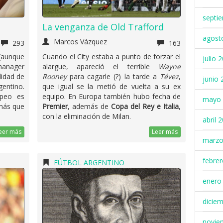
septi
La venganza de Old Trafford
agost
Marcos Vázquez
293
163
aunque
Cuando el City estaba a punto de forzar el
julio 
manager
alargue, apareció el terrible
Wayne
lidad de
Rooney
para cagarle (?) la tarde a
Tévez
,
junio 
gentino.
que igual se la metió de vuelta a su ex
opeo es
equipo. En Europa también hubo fecha de
mayo 
 más que
Premier
, además de
Copa del Rey e Italia
,
con la eliminación de Milan.
abril 
eer más
Leer más
marzo
febre
FÚTBOL ARGENTINO
enero
dicie
novie