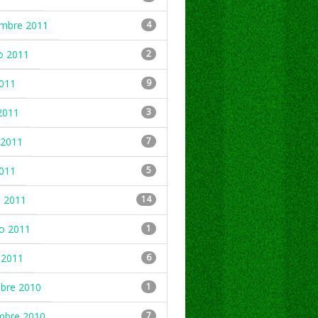
embre 2011
4
o 2011
2
2011
9
2011
3
2011
7
2011
5
 2011
14
ro 2011
1
 2011
6
mbre 2010
1
mbre 2010
7