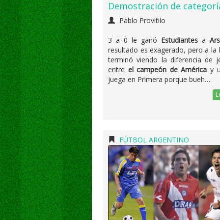
Demostración de categorí
Pablo Provitilo
3 a 0 le ganó
Estudiantes
a
Ars
resultado es exagerado, pero a la 
terminó viendo la diferencia de j
entre
el campeón de América
y u
juega en Primera porque bueh…
L
FÚTBOL ARGENTINO