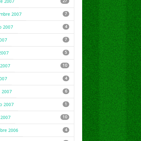
re 2007
27
embre 2007
7
o 2007
4
2007
7
2007
5
2007
10
2007
4
 2007
6
ro 2007
1
 2007
10
mbre 2006
4