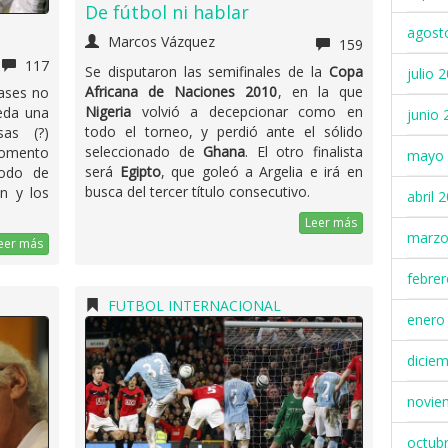
De fútbol ni hablar
agost
Marcos Vázquez
159
117
Se disputaron las semifinales de la
Copa
julio 
Africana de Naciones 2010
, en la que
pases no
Nigeria
volvió a decepcionar como en
ueda una
junio 
todo el torneo, y perdió ante el sólido
as (?)
seleccionado de
Ghana
. El otro finalista
momento
mayo 
será
Egipto
, que goleó a Argelia e irá en
modo de
busca del tercer título consecutivo.
n y los
abril 
Leer más
marzo
eer más
febre
FUTBOL INTERNACIONAL
enero
dicie
novie
octub