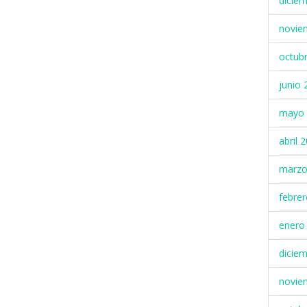
dicie
novie
octub
junio 
mayo 
abril 
marzo
febre
enero
dicie
novie