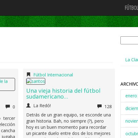
FÚTBOL
Buscar:
La Cla
Fútbol Internacional
ARCHIV
Una vieja historia del fútbol
enero
sudamericano…
La Redó!
128
0
dicie
Detrás de un gran equipo, se esconde una
 tercer
novie
gran historia. Bah, no siempre (?), pero
lección
hoy es un buen momento para recordar
n cancha
un picante duelo entre dos de los mejores
octub
0 jugaba