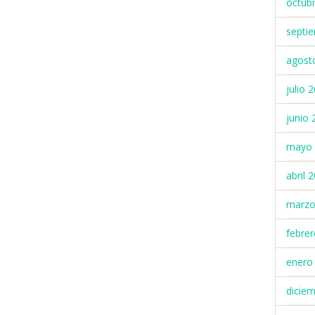
octub
septi
agost
julio 
junio 
mayo 
abril 
marzo
febre
enero
dicie