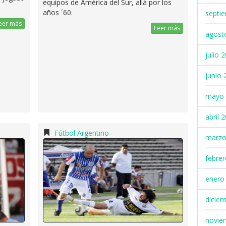
equipos de América del Sur, allá por los
años ´60.
septi
eer más
Leer más
agost
julio 
junio 
mayo 
abril 
Fútbol Argentino
marzo
febre
enero
dicie
novie