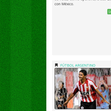
con México.
L
FÚTBOL ARGENTINO