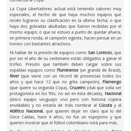
La Copa Libertadores actual está teniendo sabores muy
especiales, el hecho de que haya muchos equipos que
recién lograron su clasificación en la última fecha; o que
haya dos goleadas abultadas que fueron recibidas por el
mismo equipo; o que se estuvo a punto de quedar afuera,
en primera ronda, el campeón vigente, hacen pensar en un
torneo con bastantes atractivos.
Ni hablar de la presión de equipos como
San Lorenzo
, que
por ser el año de su centenario están obligados a ganar el
trofeo. Presión que también deben cargar sobre sus
espaldas equipos como
Fluminense
(un grande de Brasil),
River
(que viene con un récord de presencias todos los
años y que hace 12 que no grita campeón),
Flamengo
(que quiere su segunda Copa),
Cruzeiro
(club que solía ser
protagonista en los ’90s, no así en ésta década),
Nacional
(único equipo uruguayo
vivo
pero con historia copera
envidiable) y no estaría de más nombrar al
Cúcuta
y al
Atlético Nacional
, que quieren dejar en claro que lo del
Once Caldas, hace 4 años, no fue un espejismo y que
quieren mostrar que el fútbol colombiano está para más.