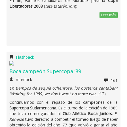
En fin, van los candidatos de Murdock para la
Copa
Libertadores 2008
(
tata tatatánnnn
):
Leer más
Flashback
Boca campeón Supercopa ‘89
murdock
161
En tiempos de sequía ochentosa, los bosteros cantaban:
“Waiting for 1989, we don’t want no more war…”
(?).
Continuamos con el repaso de los campeones de la
Supercopa Sudamericana
. Es el turno de la edición de 1989
que tuvo como ganador al
Club Atlético Boca Juniors
. El
Xeneize
tuvo derecho a competir el torneo luego de haber
obtenido la edición del año ‘77 (que volvió a ganar al año