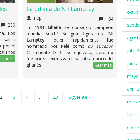
les
La odisea de Nii Lamptey
octub
Pep
134
septi
200
En 1991
Ghana
se consagró campeón
na. Los
mundial sub17. Su gran figura era
Nii
agost
 salida
Lamptey
, quien rápidamente fue
a por el
nominado por Pelé como
su sucesor
.
julio 
talianos
Claramente O Rei se equivocó, pero no
fue por su exclusiva culpa, ni tampoco del
eer más
junio 
ghanés.
Leer más
mayo 
abril 
2
3
4
…
23
Siguiente »
marzo
febre
enero