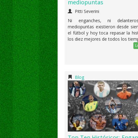
mediopuntas
Pitti Severini
Ni enganches, ni delantero
mediopuntas existieron desde sie
el fútbol y hoy toca repasar la his
los diez mejores de todos los tiem
L
Blog
Top Ten Históricos: Enga