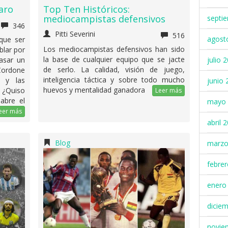
aro
Top Ten Históricos:
mediocampistas defensivos
septi
346
Pitti Severini
516
agost
 que ser
Los mediocampistas defensivos han sido
blar por
la base de cualquier equipo que se jacte
julio 
asar un
de serlo. La calidad, visión de juego,
Cordone
inteligencia táctica y sobre todo mucho
 y las
junio 
huevos y mentalidad ganadora
 ¿Quiso
Leer más
abre el
mayo 
eer más
abril 
Blog
marzo
febre
enero
dicie
novie