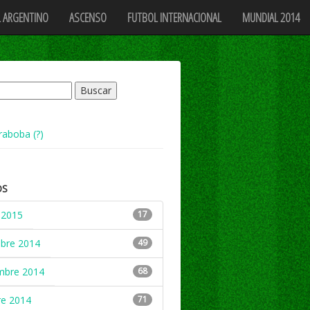
 ARGENTINO
ASCENSO
FUTBOL INTERNACIONAL
MUNDIAL 2014
raboba (?)
OS
 2015
17
mbre 2014
49
mbre 2014
68
re 2014
71