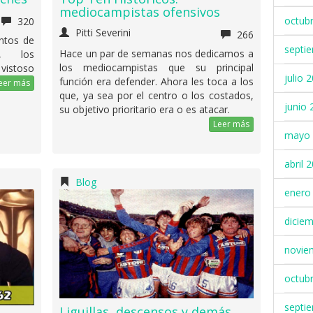
mediocampistas ofensivos
octub
320
Pitti Severini
266
entos de
septi
Hace un par de semanas nos dedicamos a
s, los
los mediocampistas que su principal
vistoso
julio 
función era defender. Ahora les toca a los
eer más
que, ya sea por el centro o los costados,
junio 
su objetivo prioritario era o es atacar.
Leer más
mayo 
abril 
Blog
enero
dicie
novie
octub
septi
Liguillas, descensos y demás