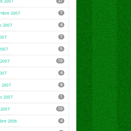
re 2007
27
embre 2007
7
o 2007
4
2007
7
2007
5
2007
10
2007
4
 2007
6
ro 2007
1
 2007
10
mbre 2006
4