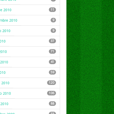
re 2010
11
embre 2010
9
o 2010
9
2010
37
2010
71
2010
41
2010
59
 2010
120
ro 2010
106
 2010
88
33