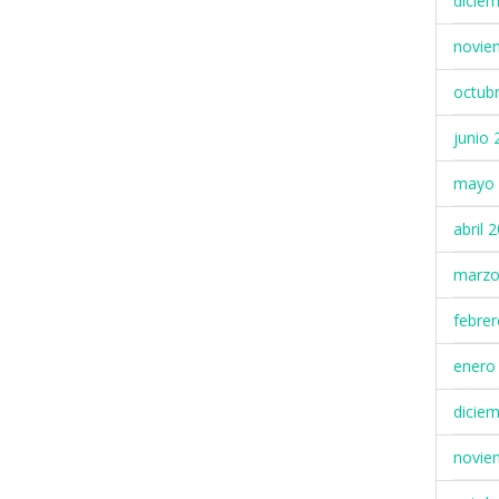
dicie
novie
octub
junio 
mayo 
abril 
marzo
febre
enero
dicie
novie