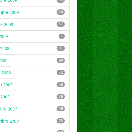
mbre 2009
mbre 2009
20
re 2009
17
2009
1
2008
11
2008
80
 2008
72
ro 2008
78
 2008
78
mbre 2007
59
mbre 2007
23