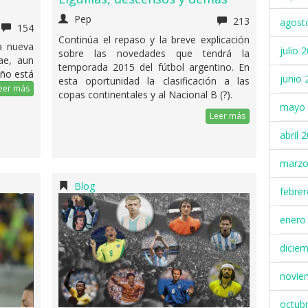
Pep
213
agost
154
Continúa el repaso y la breve explicación
a nueva
julio 
sobre las novedades que tendrá la
rae, aun
temporada 2015 del fútbol argentino. En
ño está
junio 
esta oportunidad la clasificación a las
eer más
copas continentales y al Nacional B (?).
mayo 
Leer más
abril 
marzo
Blog
febre
enero
dicie
novie
octub