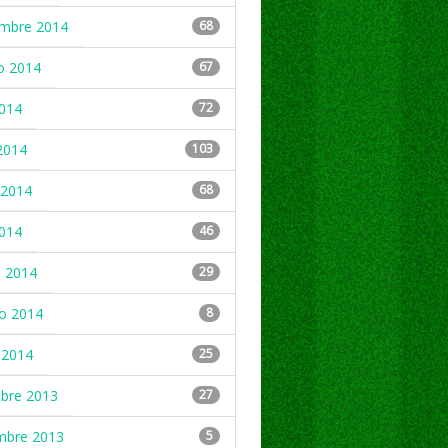
embre 2014
68
o 2014
67
2014
72
2014
103
2014
68
2014
46
 2014
29
ro 2014
8
 2014
25
mbre 2013
27
mbre 2013
5