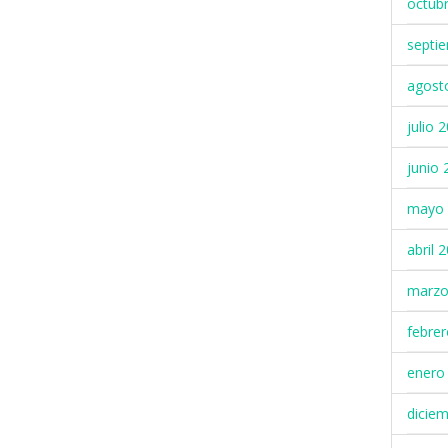
octub
septi
agost
julio 
junio 
mayo 
abril 
marzo
febre
enero
dicie