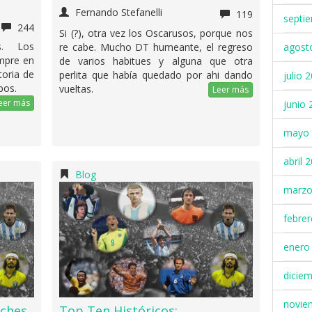
Fernando Stefanelli
119
septi
244
Si (?), otra vez los Oscarusos, porque nos
s. Los
agost
re cabe. Mucho DT humeante, el regreso
mpre en
de varios habitues y alguna que otra
toria de
perlita que había quedado por ahi dando
julio 
pos.
vueltas.
Leer más
eer más
junio 
mayo 
abril 
Blog
marzo
febre
enero
dicie
novie
nches
Top Ten Históricos: