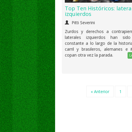
Top Ten Históricos: latera
izquierdos
Pitti Severini
Zurdos y derechos a contrapier
laterales izquierdos han sido
constante a lo largo de la histori
carril y brasileros, alemanes e i
copan otra vez la parada.
L
« Anterior
1