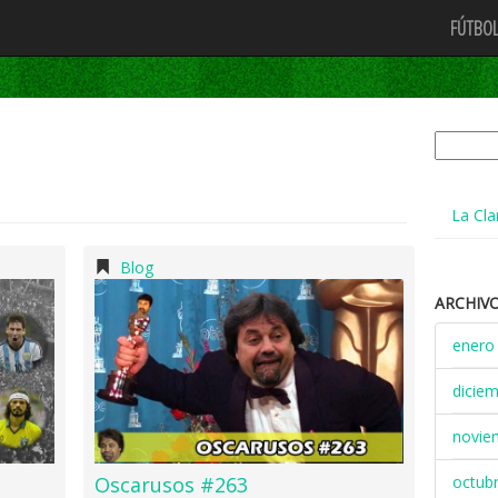
FÚTBOL
Buscar:
La Cla
Blog
ARCHIV
enero
dicie
novie
octub
Oscarusos #263