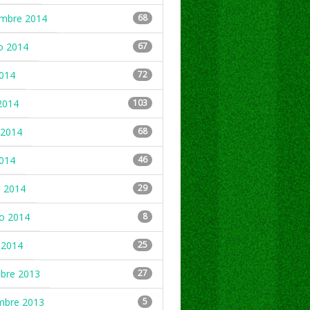
embre 2014
68
o 2014
67
2014
72
2014
103
2014
68
2014
46
 2014
29
ro 2014
8
 2014
25
mbre 2013
27
mbre 2013
5