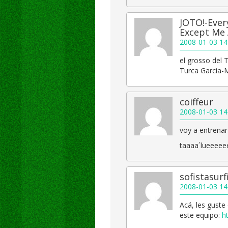
JOTO!-Ever
Except Me
2008-01-03 14
el grosso del 
Turca Garcia-
coiffeur
2008-01-03 14
voy a entrenar
taaaa´lueeeee
sofistasurf
2008-01-03 14
Acá, les guste
este equipo:
h