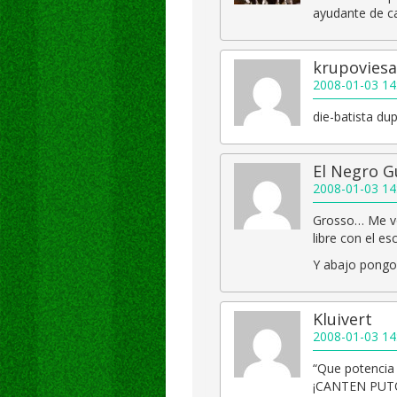
ayudante de ca
krupoviesa
2008-01-03 14
die-batista dup
El Negro 
2008-01-03 14
Grosso… Me vo
libre con el e
Y abajo pongo 
Kluivert
2008-01-03 14
“Que potencia 
¡CANTEN PUT