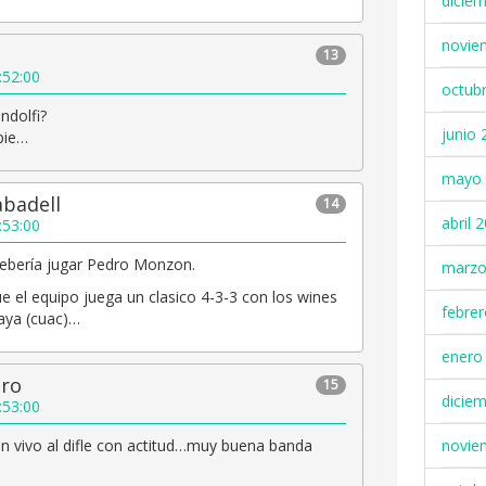
dicie
novie
13
:52:00
octub
ndolfi?
junio 
pie…
mayo 
abadell
14
abril 
:53:00
debería jugar Pedro Monzon.
marzo
 el equipo juega un clasico 4-3-3 con los wines
febre
aya (cuac)…
enero
ero
15
dicie
:53:00
novie
 en vivo al difle con actitud…muy buena banda