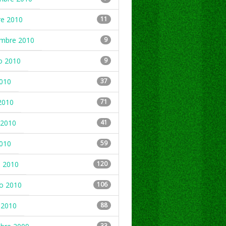
re 2010
11
embre 2010
9
o 2010
9
2010
37
2010
71
2010
41
2010
59
 2010
120
ro 2010
106
 2010
88
33