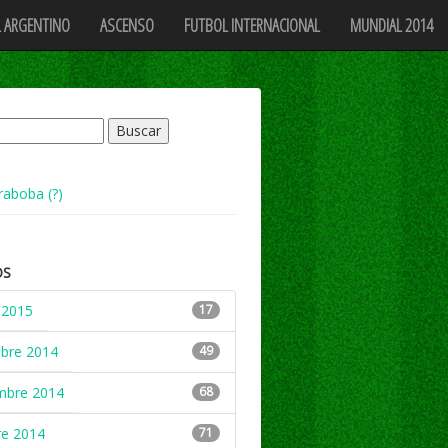
 ARGENTINO
ASCENSO
FUTBOL INTERNACIONAL
MUNDIAL 2014
raboba (?)
OS
 2015
17
mbre 2014
49
mbre 2014
68
re 2014
71