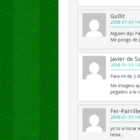
Gullit
2008-01-03 14
Alguien dijo Pa
Me pongo de 
Javier de S
2008-01-03 14
Para mi de 2 
Me imagino que
pegados a la r
Fer-Parrill
2008-01-03 14
yo lo vi tocar
tenia…