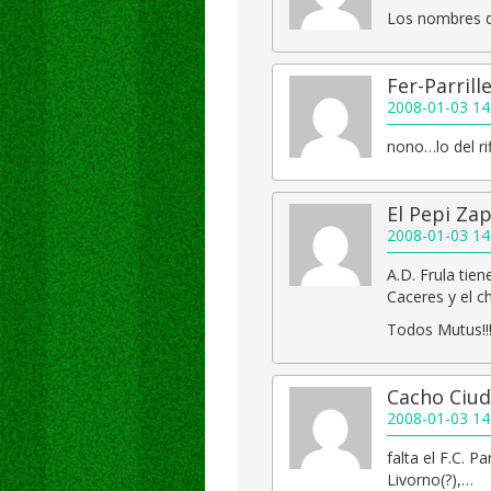
Los nombres de
Fer-Parrill
2008-01-03 14
nono…lo del ri
El Pepi Za
2008-01-03 14
A.D. Frula tie
Caceres y el c
Todos Mutus!!
Cacho Ciud
2008-01-03 14
falta el F.C. P
Livorno(?),…