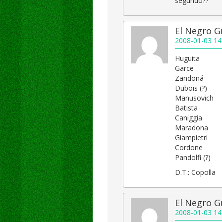
segundo??
El Negro 
2008-01-03 14
Huguita
Garce
Zandoná
Dubois (?)
Manusovich
Batista
Caniggia
Maradona
Giampietri
Cordone
Pandolfi (?)
D.T.: Copolla
El Negro 
2008-01-03 14