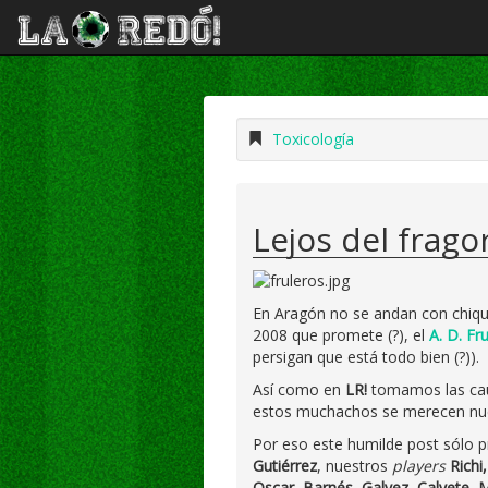
Toxicología
Lejos del fragor
En Aragón no se andan con chiqui
2008 que promete (?), el
A. D. Fru
persigan que está todo bien (?)).
Así como en
LR!
tomamos las ca
estos muchachos se merecen nu
Por eso este humilde post sólo 
Gutiérrez
, nuestros
players
Richi
Oscar, Barnés, Galvez, Calvete, Ma