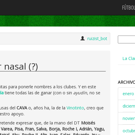
FÚTBOL
Buscar:
ruizist_bot
La Cla
 nasal (?)
ARCHIV
tas para ponerle nombres a los clubes. Y en este
la
tiene todas las de ganar (con o sin
ayudín
, no se
enero
dicie
usas del
CAVA
o, años ha, la de la
Vinotinto
, creo que
estro apoyo.
novie
pretende expresar que, de la mano del DT
Moisés
, Varea, Pisa, Fran, Salva, Borja, Roche I, Adrián, Yagu,
octub
iral, Abu, Roche II, Alin, Juan, Salas, Eduardo, Iru
y