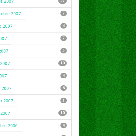
re 2007
27
embre 2007
7
o 2007
4
2007
7
2007
5
2007
10
2007
4
 2007
6
ro 2007
1
 2007
10
mbre 2006
4