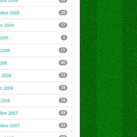
mbre 2009
mbre 2009
20
re 2009
17
2009
1
2008
11
2008
80
 2008
72
ro 2008
78
 2008
78
mbre 2007
59
mbre 2007
23