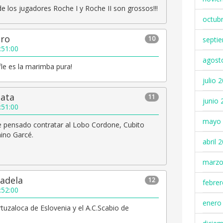
 los jugadores Roche I y Roche II son grossos!!!
octub
ero
10
septi
:51:00
agost
fle es la marimba pura!
julio 
pata
11
junio 
:51:00
mayo 
ne pensado contratar al Lobo Cordone, Cubito
hino Garcé.
abril 
!
marzo
adela
12
febre
:52:00
enero
artuzaloca de Eslovenia y el A.C.Scabio de