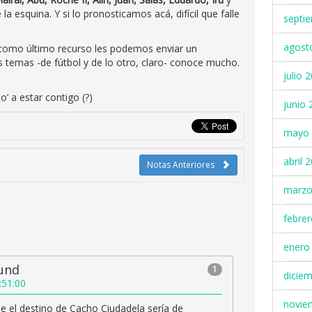
e la esquina. Y si lo pronosticamos acá, difícil que falle
septi
agost
, como último recurso les podemos enviar un
temas -de fútbol y de lo otro, claro- conoce mucho.
julio 
’ a estar contigo (?)
junio 
mayo 
abril 
Notas Anteriores
marzo
febre
enero
gund
1
dicie
:51:00
novie
 el destino de Cacho Ciudadela sería de