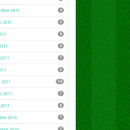
embre 2011
4
o 2011
2
2011
9
2011
3
2011
7
2011
5
 2011
14
ro 2011
1
 2011
6
mbre 2010
1
mbre 2010
7