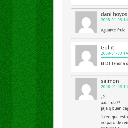
dani hoyos
2008-01-03 14
aguante frula
Gullit
2008-01-03 14
El DT tendria 
saimon
2008-01-03 14
¿?
a.d. frula??
jaja q buen cag
“creo que est
no paro de rei