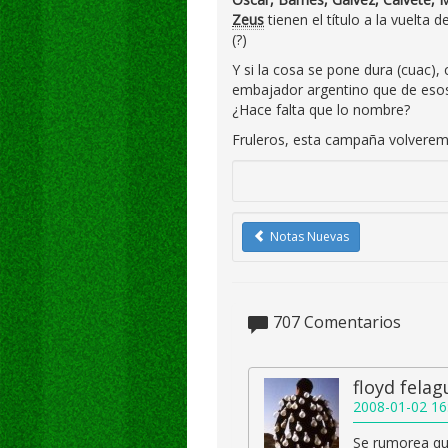
Zeus
tienen el título a la vuelta d
(?)
Y si la cosa se pone dura (cuac)
embajador argentino que de esos 
¿Hace falta que lo nombre?
Fruleros, esta campaña volveremo
Notas Nuevas
707
Comentarios
floyd fela
2008-01-02 16
Se rumorea que