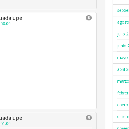
septi
Guadalupe
8
agost
:50:00
julio 
junio 
mayo 
abril 
marzo
febre
enero
dicie
Guadalupe
9
:51:00
novie