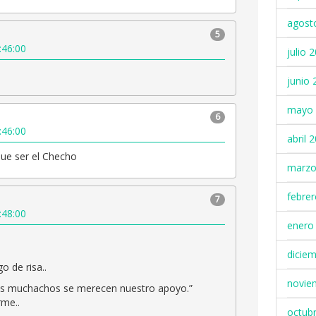
agost
5
:46:00
julio 
junio 
mayo 
6
:46:00
abril 
que ser el Checho
marzo
febre
7
:48:00
enero
dicie
o de risa..
novie
os muchachos se merecen nuestro apoyo.”
rme..
octub