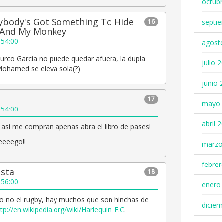
octub
ybody's Got Something To Hide
septi
16
 And My Monkey
:54:00
agost
Turco Garcia no puede quedar afuera, la dupla
julio 
Mohamed se eleva sola(?)
junio 
17
mayo 
:54:00
abril 
 asi me compran apenas abra el libro de pases!
eeeego!!
marzo
febre
ista
18
:56:00
enero
 o no el rugby, hay muchos que son hinchas de
dicie
ttp://en.wikipedia.org/wiki/Harlequin_F.C
.