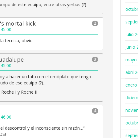
mpo de este equipo, entre otras yerbas (?)
octub
septi
's mortal kick
2
:45:00
julio 
la tecnica, obvio
junio 
Guadalupe
mayo 
3
:45:00
abril 
y a hacer un tatto en el omóplato que tengo
scudo de ese equipo (?)…
enero
Roche I y Roche II
dicie
novie
4
:46:00
octub
el descontrol y el inconsciente sin razón…”
OS!
septi