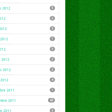
o 2012
5
2012
2
2012
3
2012
1
2012
5
 2012
2
ro 2012
2
 2012
4
mbre 2011
1
mbre 2011
43
re 2011
5