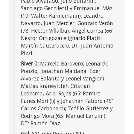
Pablo Alvarado, Julio Buffarini,
Santiago Gentiletti y Emmanuel Más
(19′ Walter Kannemann); Leandro
Navarro, Juan Mercier, Gonzalo Verón
(78′ Hector Villalba), Ángel Correa (66′
Nestor Ortigoza) e Ignacio Piatti;
Martín Cauteruccio. DT: Juan Antonio
Pizzi.
River 0:
Marcelo Barovero; Leonardo
Ponzio, Jonathan Maidana, Eder
Alvarez Balanta y Leonel Vangioni;
Matías Kranevitter, Cristian
Ledesma, Ariel Rojas (65′ Ramiro
Funes Mori (!)) y Jonathan Fabbro (45′
Carlos Carbonero); Teófilo Gutiérrez y
Rodrigo Mora (65′ Manuel Lanzini).
DT: Ramón Díaz.
Gol:
61′ Julio Buffarini (SL)