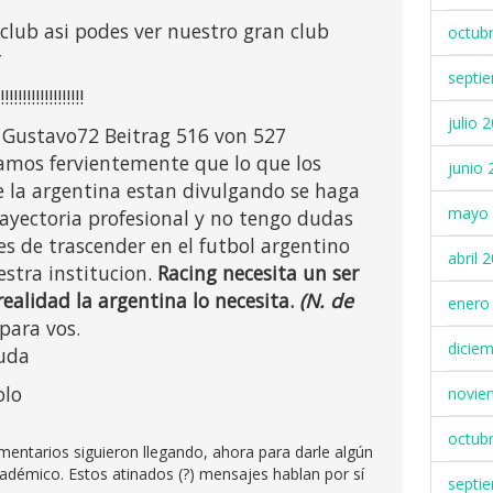
l club asi podes ver nuestro gran club
octub
r
septi
!!!!!!!!!!!!
julio 
 Gustavo72 Beitrag 516 von 527
amos fervientemente que lo que los
junio 
e la argentina estan divulgando se haga
mayo 
rayectoria profesional y no tengo dudas
es de trascender en el futbol argentino
abril 
estra institucion.
Racing necesita un ser
alidad la argentina lo necesita.
(N. de
enero
para vos.
dicie
luda
olo
novie
octub
mentarios siguieron llegando, ahora para darle algún
cadémico. Estos atinados (?) mensajes hablan por sí
septi