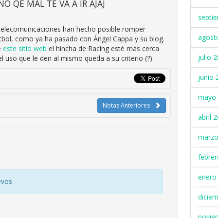
NO QE MAL TE VA A IR AJAJ
septi
as telecomunicaciones han hecho posible romper
agost
útbol, como ya ha pasado con Ángel Cappa y su blog.
e
este sitio web
el hincha de Racing esté más cerca
julio 
l uso que le den al mismo queda a su criterio (?).
junio 
mayo 
Notas Anteriores
abril 
marzo
febre
enero
evos
dicie
novie