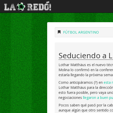
FÚTBOL ARGENTINO
Seduciendo a Lo
Lothar Matthäus es el nuevo técni
Molina lo confirmó en la confere
estaría llegando la próxima sema
Como anticipáramos (?) en
esta 
Lothar Matthäus para la direcció
esto fuera posible, pero vaya uno
negociaciones
llegaron a buen p
Pocos saben qué pasó por la cab
aunque algún que otro sentido c