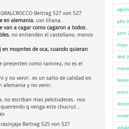
agost
r GRALCROCCO Beitrag 527 von 527
e en alemania
, con liliana..
julio 
te van a cagar como cagaron a todos
..
junio 
bles
, no entienden el castellano, menos
mayo 
loj en mopntes de oca, cuando quieran
.
abril 
te presenten como ramirez, no es el
marzo
i y no venir.. es un salto de calidad en
febre
n alemania y no venir..
enero
a, no escriban mas pelotudeces.. nos
dicie
s queirendo q venga este chucrut…
es
novie
 rasinjaja Beitrag 525 von 527
octub