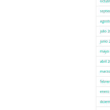
octub
septi
agost
julio 
junio 
mayo 
abril 
marzo
febre
enero
dicie