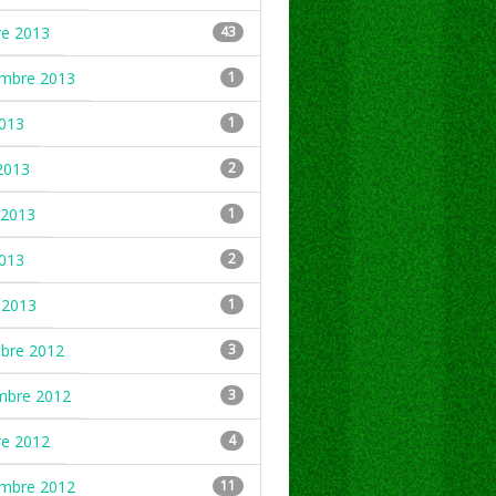
re 2013
43
embre 2013
1
2013
1
2013
2
2013
1
2013
2
 2013
1
mbre 2012
3
mbre 2012
3
re 2012
4
embre 2012
11