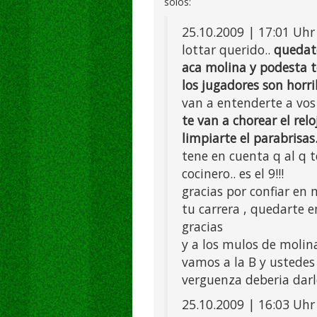
solos:
25.10.2009 | 17:01 Uh
lottar querido..
quedat
aca molina y podesta 
los jugadores son horri
van a entenderte a vos
te van a chorear el re
limpiarte el parabrisas
tene en cuenta q al q 
cocinero.. es el 9!!!
gracias por confiar en m
tu carrera , quedarte e
gracias
y a los mulos de molin
vamos a la B y ustede
verguenza deberia darl
25.10.2009 | 16:03 Uhr