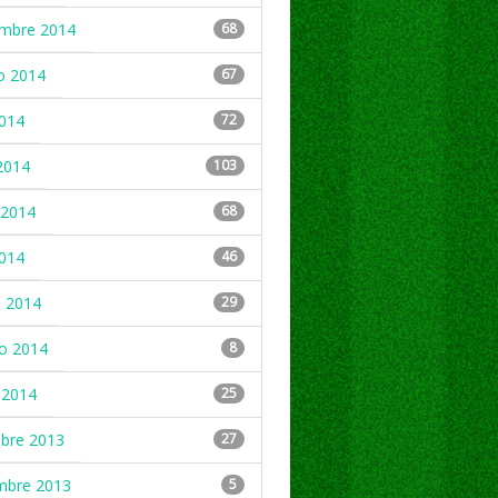
embre 2014
68
o 2014
67
2014
72
2014
103
2014
68
2014
46
 2014
29
ro 2014
8
 2014
25
mbre 2013
27
mbre 2013
5