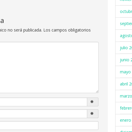
octub
ta
septi
nico no será publicada.
Los campos obligatorios
agost
julio 
junio 
mayo 
abril 
marzo
febre
enero