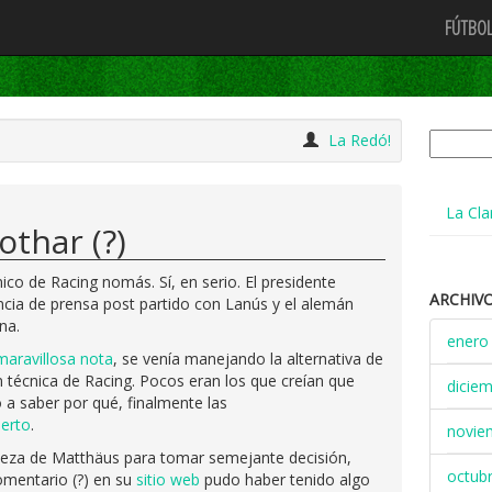
FÚTBOL
Buscar:
La Redó!
La Cla
thar (?)
co de Racing nomás. Sí, en serio. El presidente
ARCHIV
ncia de prensa post partido con Lanús y el alemán
na.
enero
maravillosa nota
, se venía manejando la alternativa de
n técnica de Racing. Pocos eran los que creían que
dicie
 a saber por qué, finalmente las
uerto
.
novie
eza de Matthäus para tomar semejante decisión,
octub
omentario (?) en su
sitio web
pudo haber tenido algo