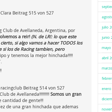
septi
 Clara Beitrag 515 von 527
agost
julio 
g Club de Avellaneda, Argentina, por
volvemos a reir!
(N. de LR!: lo que este
junio 
ierto, si algo vamos a hacer TODOS los
mayo 
se si los de Racing tambien, pero
po y tenemos la mejor hinchada!!!!!
abril 
.
marzo
!
febre
 racingclub Beitrag 514 von 527
enero
Club de Avellaneda!!!!!!!!!!
Somos un gran
dicie
cantidad de gente!!!
lidez de una gran hinchada que ademas
novie