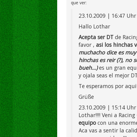
que ver:
23.10.2009 | 16:47 Uhr
Hallo Lothar
Acepta ser DT
de Racin
favor ,
asi los hinchas 
muchacho dice es muy c
hinchas es reir (?), no 
bueh…)
es un gran equi
y ojala seas el mejor DT
Te esperamos por aqui!
Grüße
23.10.2009 | 15:14 Uhr
Lothar!!!! Veni a Racing 
equipo
con una enorme 
Aca vas a sentir la ca