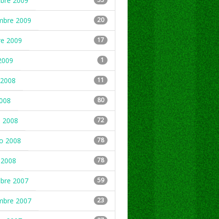
mbre 2009
mbre 2009
20
re 2009
17
2009
1
2008
11
2008
80
 2008
72
ro 2008
78
 2008
78
mbre 2007
59
mbre 2007
23