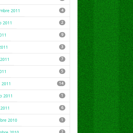
embre 2011
4
o 2011
2
2011
9
2011
3
2011
7
2011
5
 2011
14
ro 2011
1
 2011
6
mbre 2010
1
mbre 2010
7