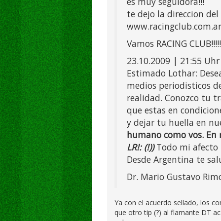
es muy seguidora!!!
te dejo la direccion de
www.racingclub.com.a
Vamos RACING CLUB!!!!!!!!!!!!
23.10.2009 | 21:55 Uhr
Estimado Lothar: Dese
medios periodisticos d
realidad. Conozco tu t
que estas en condicion
y dejar tu huella en nu
humano como vos. En re
LR!: (!))
Todo mi afecto 
Desde Argentina te sa
Dr. Mario Gustavo Rim
Ya con el acuerdo sellado, los co
que otro tip (?) al flamante DT a