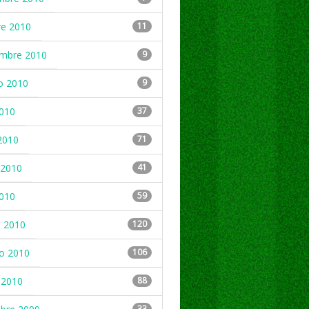
re 2010
11
embre 2010
9
o 2010
9
2010
37
2010
71
2010
41
2010
59
 2010
120
ro 2010
106
 2010
88
33