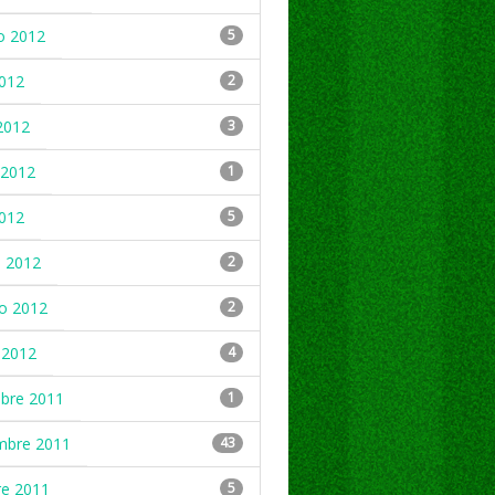
o 2012
5
2012
2
2012
3
2012
1
2012
5
 2012
2
ro 2012
2
 2012
4
mbre 2011
1
mbre 2011
43
re 2011
5