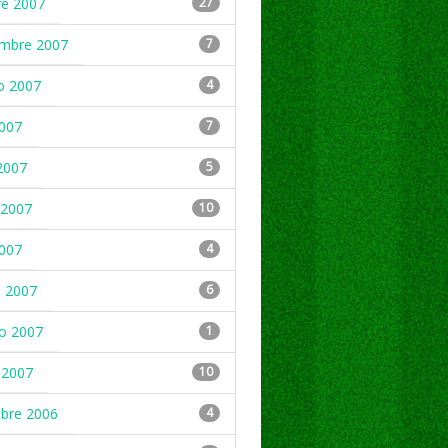
re 2007
27
embre 2007
7
o 2007
4
2007
7
2007
5
2007
10
2007
4
 2007
6
ro 2007
1
 2007
10
mbre 2006
4