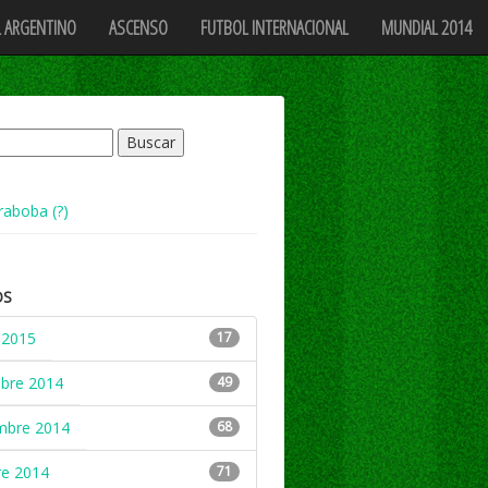
 ARGENTINO
ASCENSO
FUTBOL INTERNACIONAL
MUNDIAL 2014
raboba (?)
OS
 2015
17
mbre 2014
49
mbre 2014
68
re 2014
71