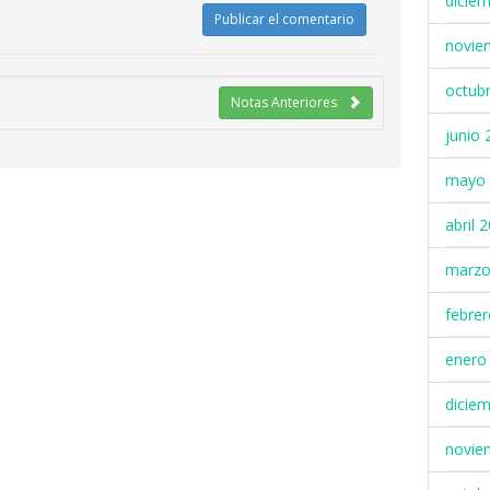
dicie
novie
octub
Notas Anteriores
junio 
mayo 
abril 
marzo
febre
enero
dicie
novie