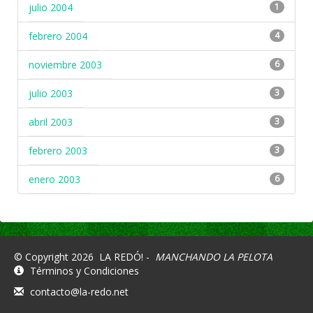
julio 2004
1
febrero 2004
4
noviembre 2003
6
julio 2003
3
abril 2003
3
febrero 2003
3
enero 2003
6
© Copyright 2026
LA REDÓ! -
MANCHANDO LA PELOTA
Términos y Condiciones
contacto@la-redo.net