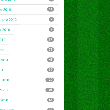
re 2010
11
embre 2010
9
o 2010
9
2010
37
2010
71
2010
41
2010
59
 2010
120
ro 2010
106
 2010
88
33