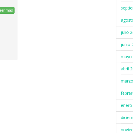
septi
eer más
agost
julio 
junio 
mayo 
abril 
marzo
febre
enero
dicie
novie