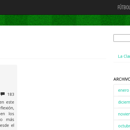
FÚTBOL
Buscar:
La Cla
ARCHIV
enero
183
en este
dicie
exión,
een los
novie
mio más
desde el
octub