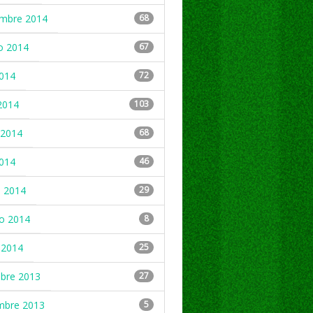
embre 2014
68
o 2014
67
2014
72
2014
103
2014
68
2014
46
 2014
29
ro 2014
8
 2014
25
mbre 2013
27
mbre 2013
5