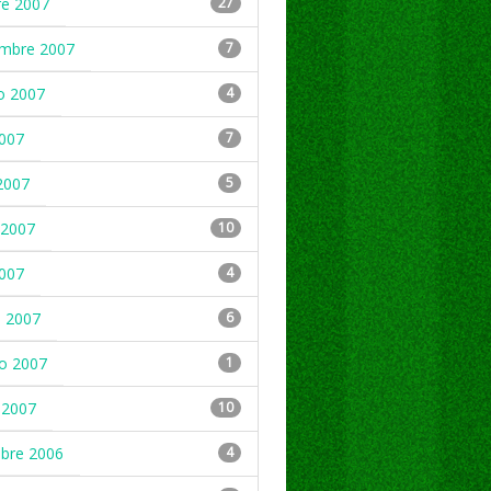
re 2007
27
embre 2007
7
o 2007
4
2007
7
2007
5
2007
10
2007
4
 2007
6
ro 2007
1
 2007
10
mbre 2006
4