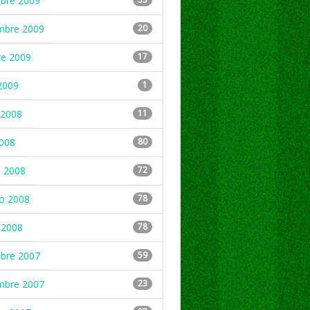
mbre 2009
mbre 2009
20
re 2009
17
2009
1
2008
11
2008
80
 2008
72
ro 2008
78
 2008
78
mbre 2007
59
mbre 2007
23