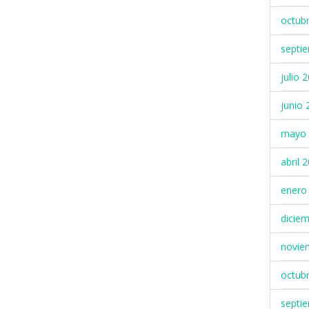
octub
septi
julio 
junio 
mayo 
abril 
enero
dicie
novie
octub
septi