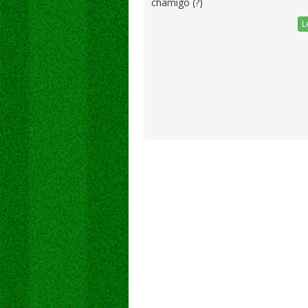
chamigo (?)
L