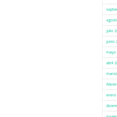
septi
agost
julio 
junio 
mayo 
abril 
marzo
febre
enero
dicie
novie