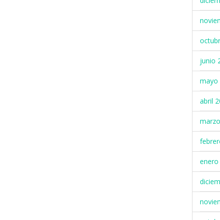
dicie
novie
octub
junio 
mayo 
abril 
marzo
febre
enero
dicie
novie