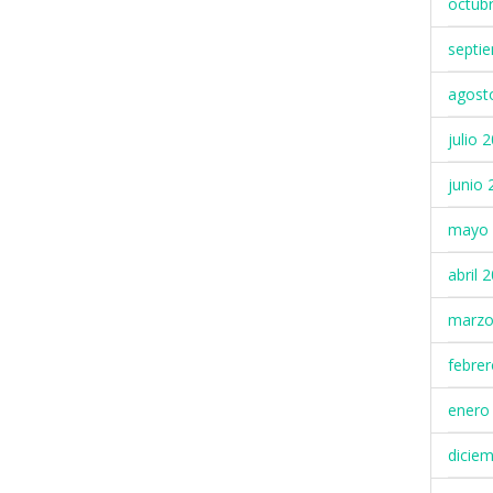
octub
septi
agost
julio 
junio 
mayo 
abril 
marzo
febre
enero
dicie