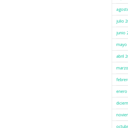
agost
julio 
junio 
mayo 
abril 
marzo
febre
enero
dicie
novie
octub