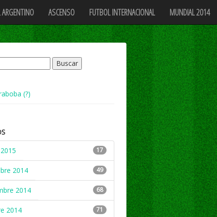
 ARGENTINO
ASCENSO
FUTBOL INTERNACIONAL
MUNDIAL 2014
raboba (?)
OS
 2015
17
mbre 2014
49
mbre 2014
68
re 2014
71