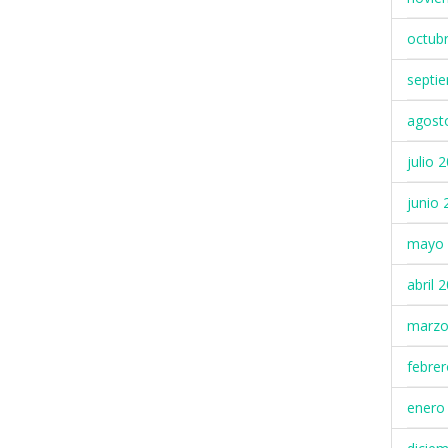
octub
septi
agost
julio 
junio 
mayo 
abril 
marzo
febre
enero