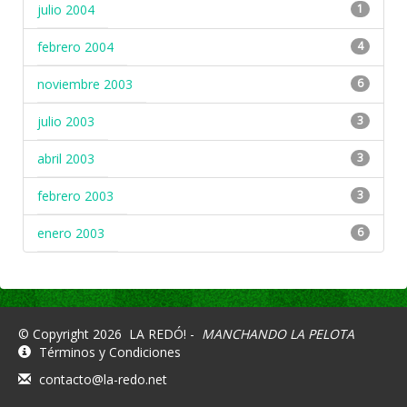
julio 2004
1
febrero 2004
4
noviembre 2003
6
julio 2003
3
abril 2003
3
febrero 2003
3
enero 2003
6
© Copyright 2026
LA REDÓ! -
MANCHANDO LA PELOTA
Términos y Condiciones
contacto@la-redo.net