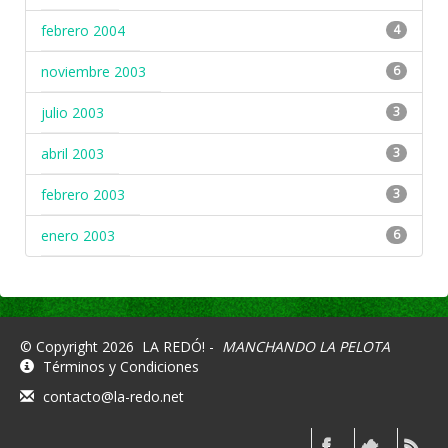
febrero 2004
4
noviembre 2003
6
julio 2003
3
abril 2003
3
febrero 2003
3
enero 2003
6
© Copyright 2026
LA REDÓ! -
MANCHANDO LA PELOTA
Términos y Condiciones
contacto@la-redo.net