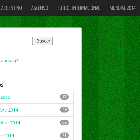
 ARGENTINO
ASCENSO
FUTBOL INTERNACIONAL
MUNDIAL 2014
raboba (?)
OS
 2015
17
mbre 2014
49
mbre 2014
68
re 2014
71