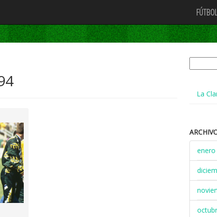
FÚTBOL
Buscar:
94
La Cla
ARCHIV
enero
dicie
novie
octub