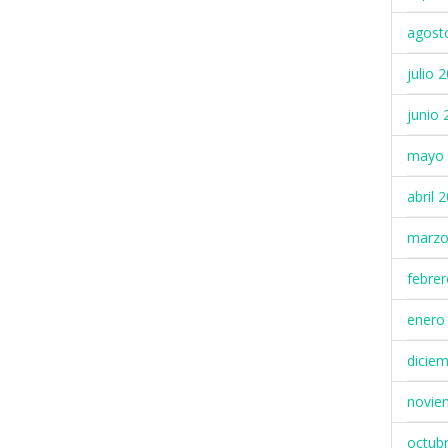
agost
julio 
junio 
mayo 
abril 
marzo
febre
enero
dicie
novie
octub