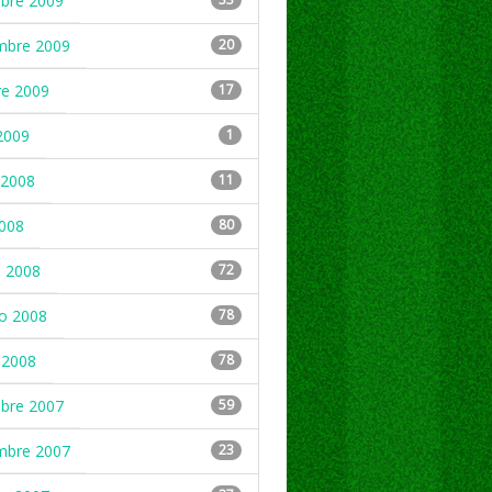
mbre 2009
mbre 2009
20
re 2009
17
2009
1
2008
11
2008
80
 2008
72
ro 2008
78
 2008
78
mbre 2007
59
mbre 2007
23