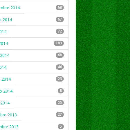
embre 2014
68
o 2014
67
2014
72
2014
103
2014
68
2014
46
 2014
29
ro 2014
8
 2014
25
mbre 2013
27
mbre 2013
5