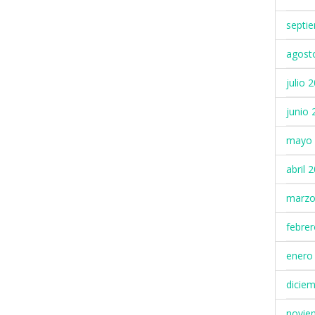
septi
agost
julio 
junio 
mayo 
abril 
marzo
febre
enero
dicie
novie