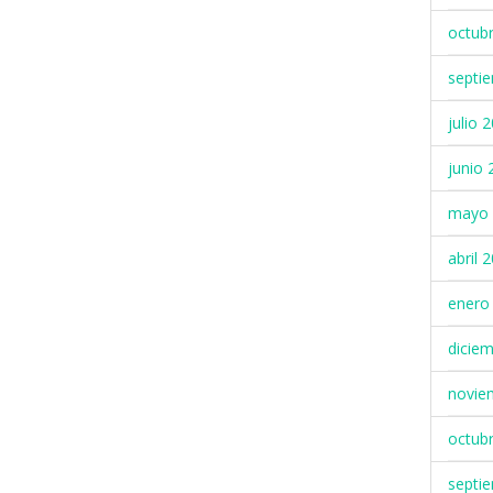
octub
septi
julio 
junio 
mayo 
abril 
enero
dicie
novie
octub
septi