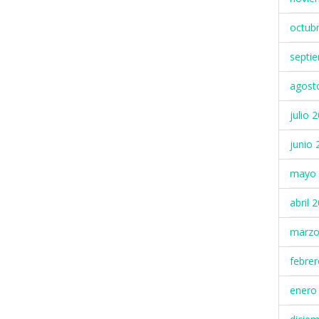
octub
septi
agost
julio 
junio 
mayo 
abril 
marzo
febre
enero