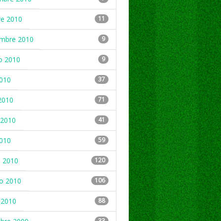
re 2010
11
embre 2010
9
o 2010
9
2010
37
2010
71
2010
41
2010
59
 2010
120
ro 2010
106
 2010
88
33