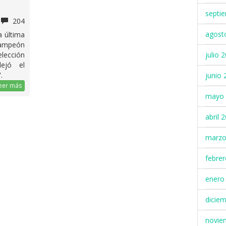
septi
204
agost
la última
campeón
julio 
lección
ejó el
.
junio 
eer más
mayo 
abril 
marzo
febre
enero
dicie
novie