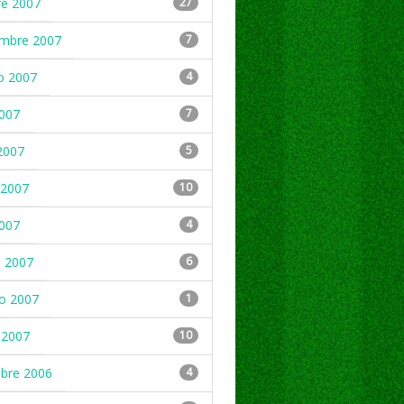
re 2007
27
embre 2007
7
o 2007
4
2007
7
2007
5
2007
10
2007
4
 2007
6
ro 2007
1
 2007
10
mbre 2006
4