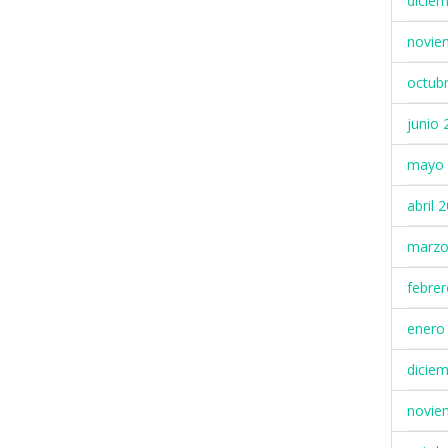
dicie
novie
octub
junio 
mayo 
abril 
marzo
febre
enero
dicie
novie