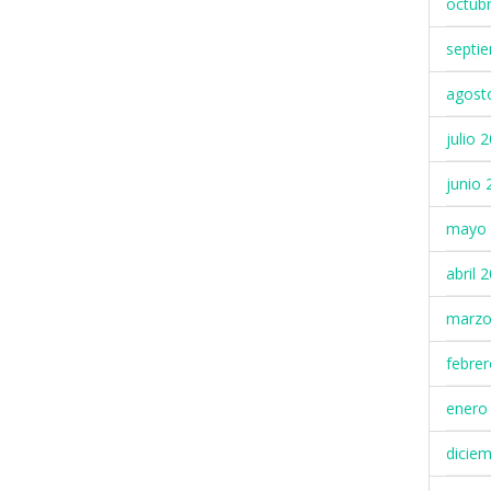
octub
septi
agost
julio 
junio 
mayo 
abril 
marzo
febre
enero
dicie