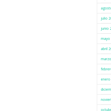
agost
julio 
junio 
mayo 
abril 
marzo
febre
enero
dicie
novie
octub