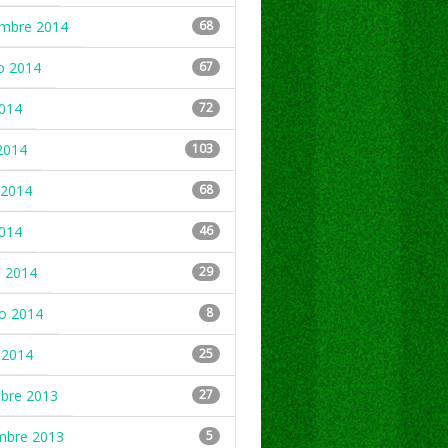
embre 2014
68
o 2014
67
2014
72
2014
103
2014
68
2014
46
 2014
29
ro 2014
8
 2014
25
mbre 2013
27
mbre 2013
5