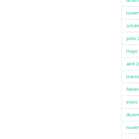
dicie
novie
octub
junio 
mayo 
abril 
marzo
febre
enero
dicie
novie