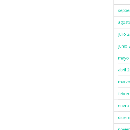
septi
agost
julio 
junio 
mayo 
abril 
marzo
febre
enero
dicie
novie