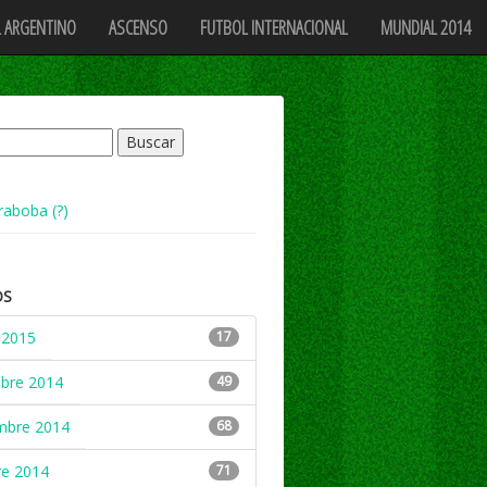
 ARGENTINO
ASCENSO
FUTBOL INTERNACIONAL
MUNDIAL 2014
raboba (?)
OS
 2015
17
mbre 2014
49
mbre 2014
68
re 2014
71