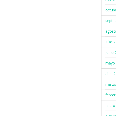
octub
septi
agost
julio 
junio 
mayo 
abril 
marzo
febre
enero