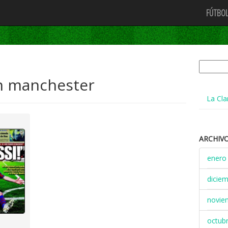
FÚTBOL
Buscar:
h manchester
La Cla
ARCHIV
enero
dicie
novie
octub