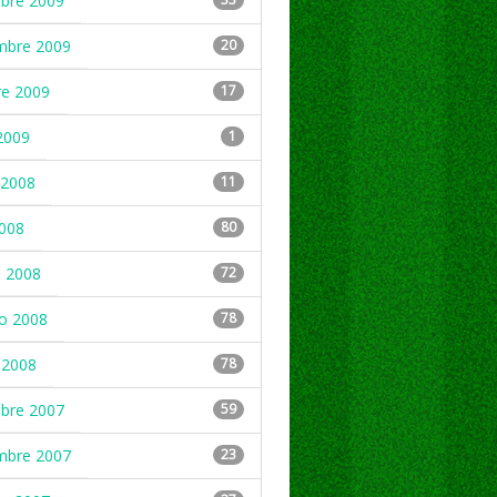
mbre 2009
mbre 2009
20
re 2009
17
2009
1
2008
11
2008
80
 2008
72
ro 2008
78
 2008
78
mbre 2007
59
mbre 2007
23