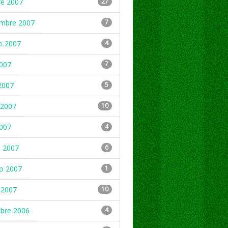
re 2007
27
embre 2007
7
o 2007
4
2007
7
2007
5
2007
10
2007
4
 2007
6
ro 2007
1
 2007
10
mbre 2006
4