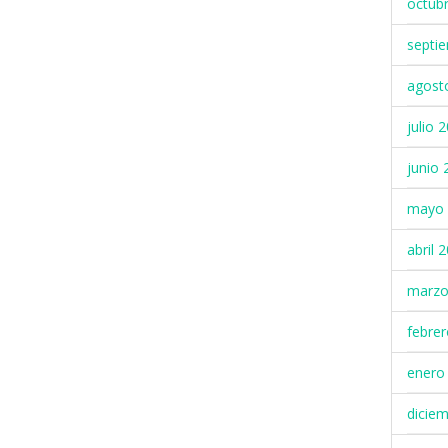
octub
septi
agost
julio 
junio 
mayo 
abril 
marzo
febre
enero
dicie