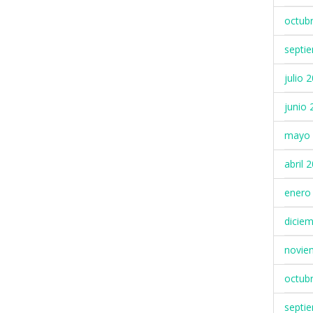
octub
septi
julio 
junio 
mayo 
abril 
enero
dicie
novie
octub
septi