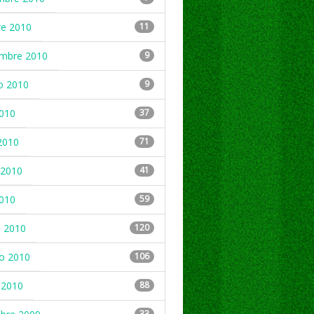
re 2010
11
embre 2010
9
o 2010
9
2010
37
2010
71
2010
41
2010
59
 2010
120
ro 2010
106
 2010
88
33