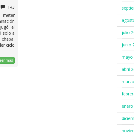
143
septi
a meter
agost
minación
jugó el
julio 
ó solo a
) chapa,
junio 
er ciclo
mayo 
eer más
abril 
marzo
febre
enero
dicie
novie