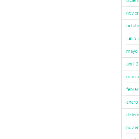
dicie
novie
octub
junio 
mayo 
abril 
marzo
febre
enero
dicie
novie