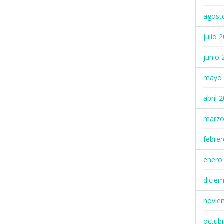
agost
julio 
junio 
mayo 
abril 
marzo
febre
enero
dicie
novie
octub