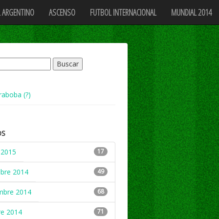
 ARGENTINO
ASCENSO
FUTBOL INTERNACIONAL
MUNDIAL 2014
raboba (?)
OS
 2015
17
mbre 2014
49
mbre 2014
68
re 2014
71