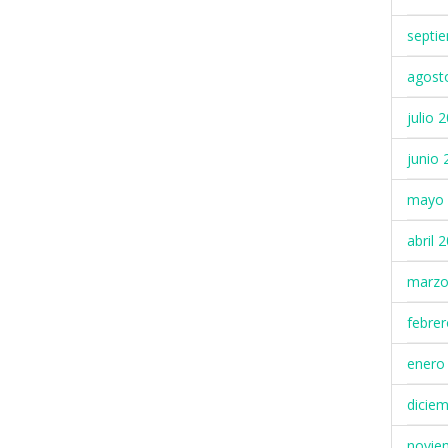
septi
agost
julio 
junio 
mayo 
abril 
marzo
febre
enero
dicie
novie