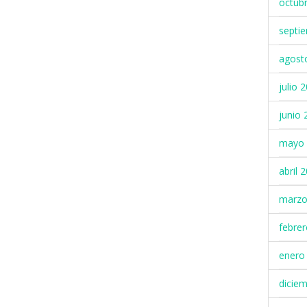
octub
septi
agost
julio 
junio 
mayo 
abril 
marzo
febre
enero
dicie