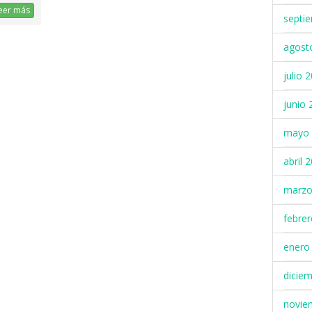
eer más
septi
agost
julio 
junio 
mayo 
abril 
marzo
febre
enero
dicie
novie