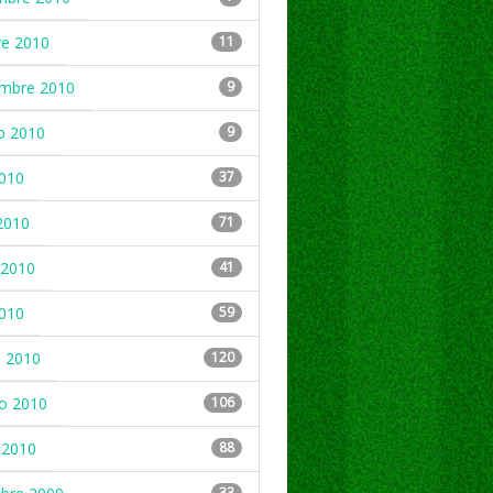
re 2010
11
embre 2010
9
o 2010
9
2010
37
2010
71
2010
41
2010
59
 2010
120
ro 2010
106
 2010
88
33