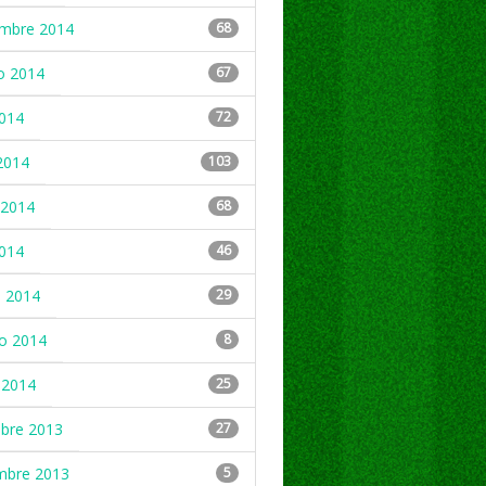
embre 2014
68
o 2014
67
2014
72
2014
103
2014
68
2014
46
 2014
29
ro 2014
8
 2014
25
mbre 2013
27
mbre 2013
5