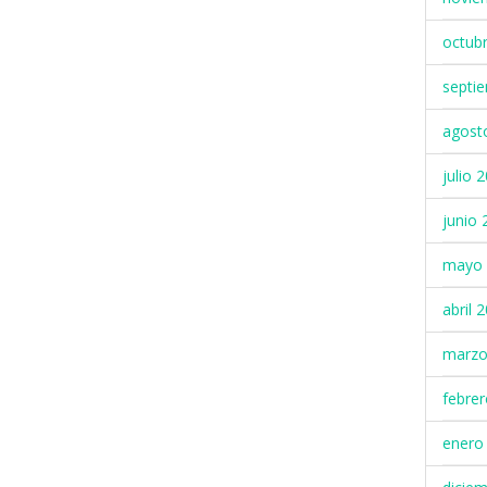
octub
septi
agost
julio 
junio 
mayo 
abril 
marzo
febre
enero