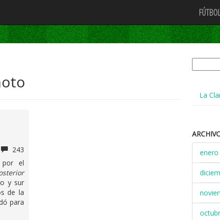
FÚTBOL
Buscar:
moto
La Cla
ARCHIV
243
enero
 por el
terior
dicie
o y sur
s de la
novie
edó para
octub