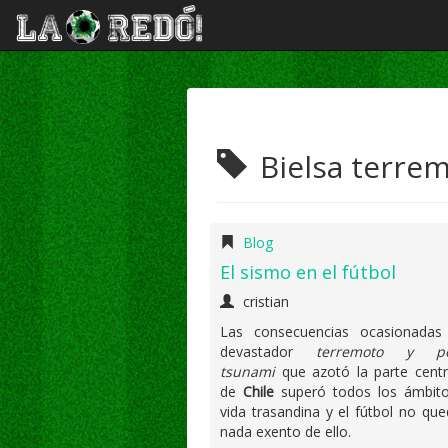
Bielsa terre
Blog
El sismo en el fútbol
cristian
Las consecuencias ocasionadas
devastador
terremoto y pos
tsunami
que azotó la parte centr
de
Chile
superó todos los ámbito
vida trasandina y el fútbol no qu
nada exento de ello.