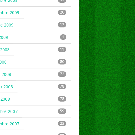
mbre 2009
mbre 2009
20
re 2009
17
2009
1
2008
11
2008
80
 2008
72
ro 2008
78
 2008
78
mbre 2007
59
mbre 2007
23