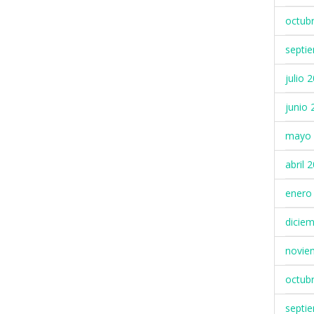
octub
septi
julio 
junio 
mayo 
abril 
enero
dicie
novie
octub
septi