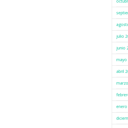
octub
septi
agost
julio 
junio 
mayo 
abril 
marzo
febre
enero
dicie