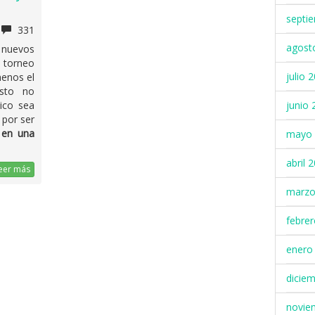
septi
331
agost
nuevos
l torneo
julio 
menos el
Esto no
junio 
lico sea
 por ser
 en una
mayo 
abril 
eer más
marzo
febre
enero
dicie
novie