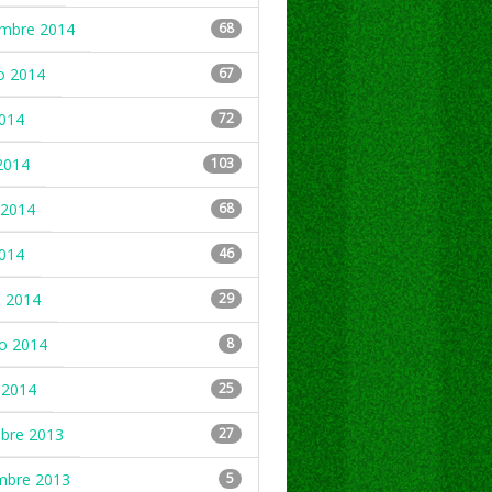
embre 2014
68
o 2014
67
2014
72
2014
103
2014
68
2014
46
 2014
29
ro 2014
8
 2014
25
mbre 2013
27
mbre 2013
5