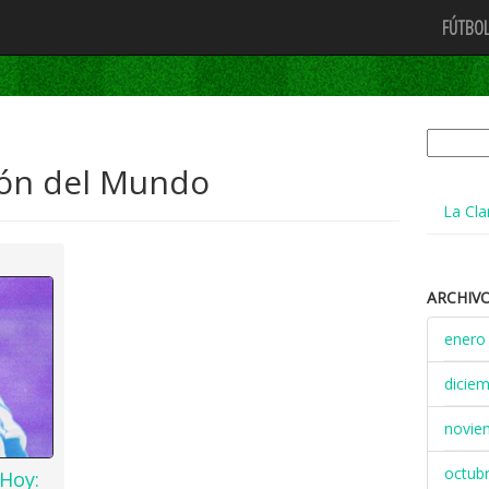
FÚTBOL
Buscar:
ón del Mundo
La Cla
ARCHIV
enero
dicie
novie
octub
 Hoy: