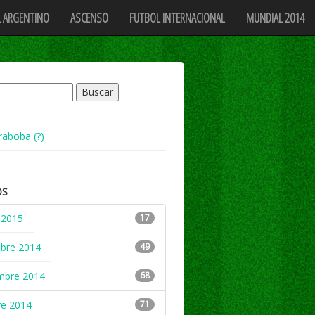
 ARGENTINO
ASCENSO
FUTBOL INTERNACIONAL
MUNDIAL 2014
raboba (?)
OS
 2015
17
mbre 2014
49
mbre 2014
68
re 2014
71