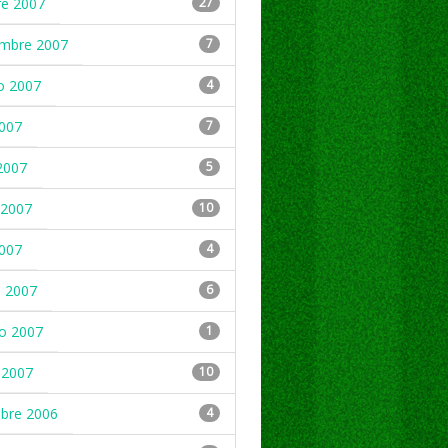
re 2007
27
embre 2007
7
o 2007
4
2007
7
2007
5
2007
10
2007
4
 2007
6
ro 2007
1
 2007
10
mbre 2006
4