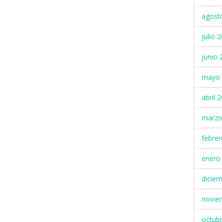
agost
julio 
junio 
mayo 
abril 
marzo
febre
enero
dicie
novie
octub