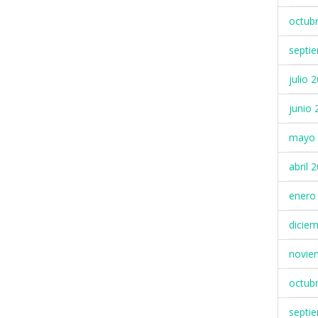
octub
septi
julio 
junio 
mayo 
abril 
enero
dicie
novie
octub
septi