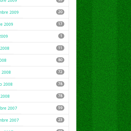
mbre 2009
mbre 2009
20
re 2009
17
2009
1
2008
11
2008
80
 2008
72
ro 2008
78
 2008
78
mbre 2007
59
mbre 2007
23