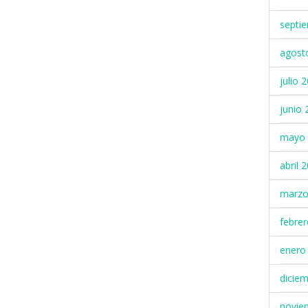
septi
agost
julio 
junio 
mayo 
abril 
marzo
febre
enero
dicie
novie