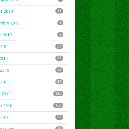
re 2010
11
embre 2010
9
o 2010
9
2010
37
2010
71
2010
41
2010
59
 2010
120
ro 2010
106
 2010
88
33