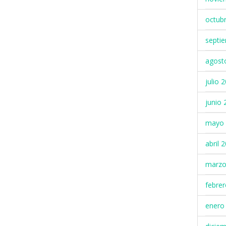
octub
septi
agost
julio 
junio 
mayo 
abril 
marzo
febre
enero