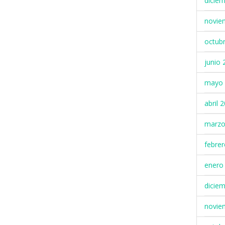
dicie
novie
octub
junio 
mayo 
abril 
marzo
febre
enero
dicie
novie