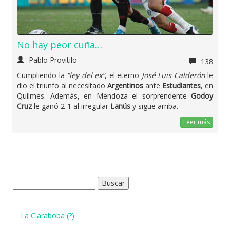
No hay peor cuña…
Pablo Provitilo
138
Cumpliendo la
“ley del ex”
, el eterno
José Luis Calderón
le
dio el triunfo al necesitado
Argentinos
ante
Estudiantes
, en
Quilmes. Además, en Mendoza el sorprendente
Godoy
Cruz
le ganó 2-1 al irregular
Lanús
y sigue arriba.
Leer más
Buscar:
La Claraboba (?)