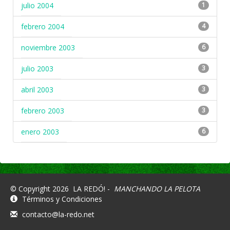
julio 2004
1
febrero 2004
4
noviembre 2003
6
julio 2003
3
abril 2003
3
febrero 2003
3
enero 2003
6
© Copyright 2026
LA REDÓ! -
MANCHANDO LA PELOTA
Términos y Condiciones
contacto@la-redo.net