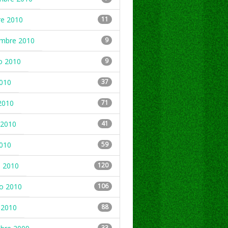
re 2010
11
embre 2010
9
o 2010
9
2010
37
2010
71
2010
41
2010
59
 2010
120
ro 2010
106
 2010
88
33