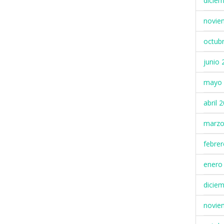
dicie
novie
octub
junio 
mayo 
abril 
marzo
febre
enero
dicie
novie