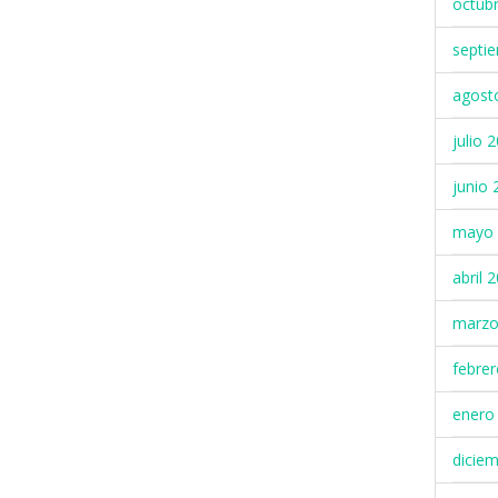
octub
septi
agost
julio 
junio 
mayo 
abril 
marzo
febre
enero
dicie