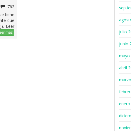
762
septi
ue tiene
agost
nte que
!). Leer
julio 
eer más
junio 
mayo 
abril 
marzo
febre
enero
dicie
novie