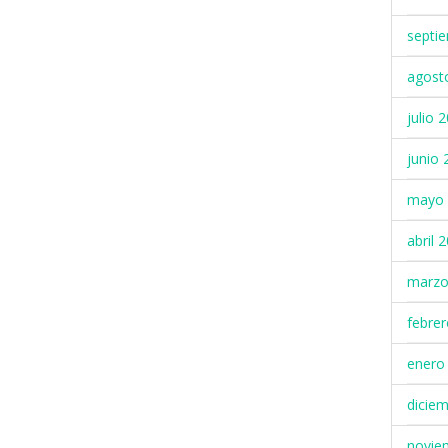
septi
agost
julio 
junio 
mayo 
abril 
marzo
febre
enero
dicie
novie