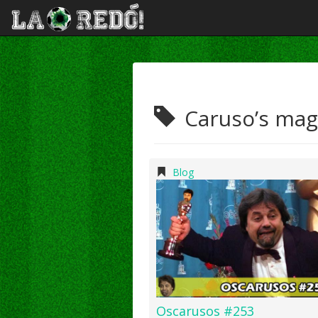
Caruso’s magi
Blog
Oscarusos #253