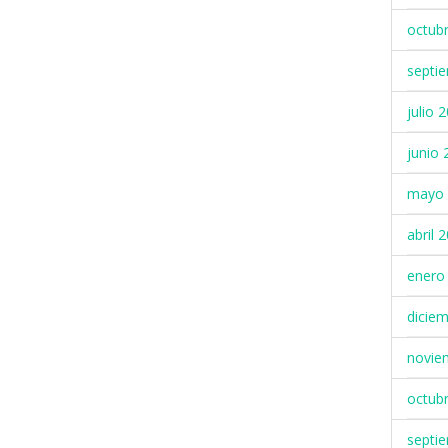
octub
septi
julio 
junio 
mayo 
abril 
enero
dicie
novie
octub
septi