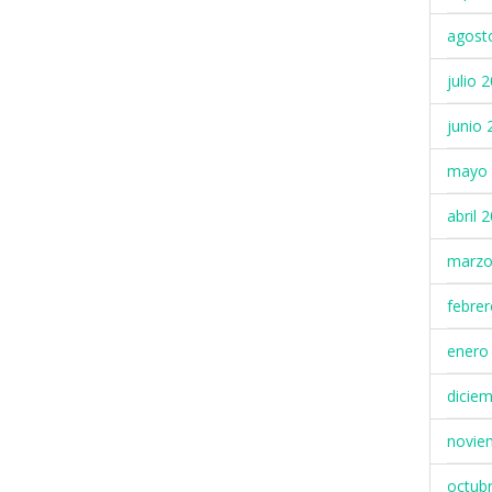
agost
julio 
junio 
mayo 
abril 
marzo
febre
enero
dicie
novie
octub