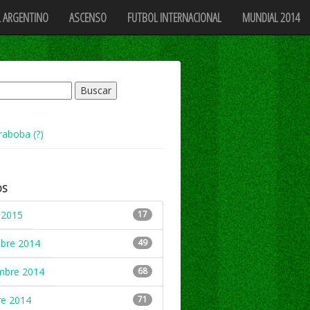
 ARGENTINO
ASCENSO
FUTBOL INTERNACIONAL
MUNDIAL 2014
raboba (?)
OS
 2015
17
mbre 2014
49
mbre 2014
68
re 2014
71