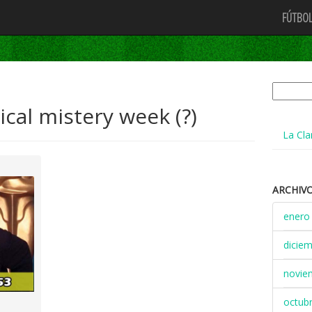
FÚTBOL
Buscar:
cal mistery week (?)
La Cla
ARCHIV
enero
dicie
novie
octub