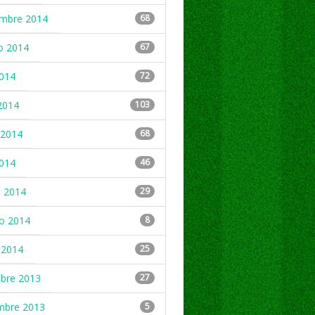
embre 2014
68
o 2014
67
2014
72
2014
103
2014
68
2014
46
 2014
29
ro 2014
8
 2014
25
mbre 2013
27
mbre 2013
5