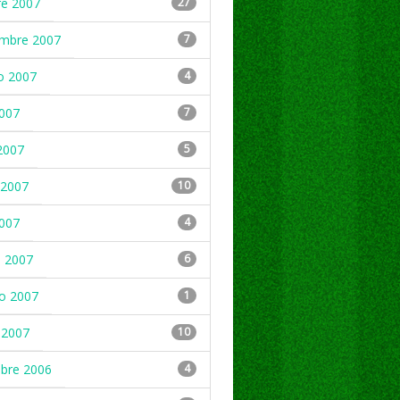
re 2007
27
embre 2007
7
o 2007
4
2007
7
2007
5
2007
10
2007
4
 2007
6
ro 2007
1
 2007
10
mbre 2006
4