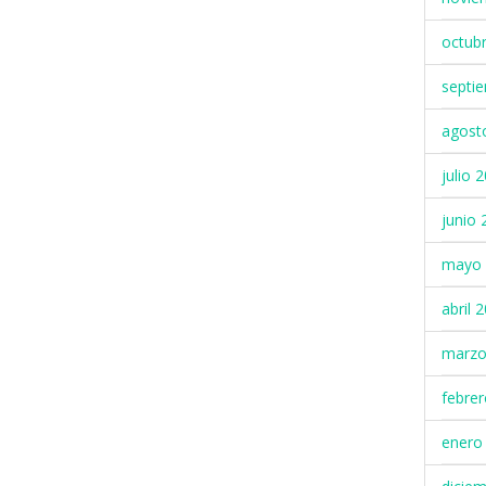
octub
septi
agost
julio 
junio 
mayo 
abril 
marzo
febre
enero