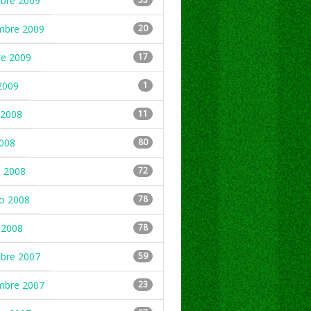
mbre 2009
mbre 2009
20
re 2009
17
2009
1
2008
11
2008
80
 2008
72
ro 2008
78
 2008
78
mbre 2007
59
mbre 2007
23