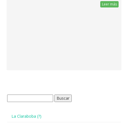
Leer más
Buscar:
La Claraboba (?)