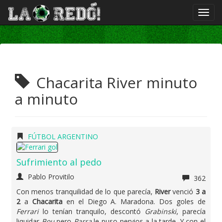
Chacarita River minuto
a minuto
FÚTBOL ARGENTINO
Sufrimiento al pedo
Pablo Provitilo
362
Con menos tranquilidad de lo que parecía,
River
venció
3 a
2
a
Chacarita
en el Diego A. Maradona. Dos goles de
Ferrari
lo tenían tranquilo, descontó
Grabinski
, parecía
liquidar
Bou
pero
Parra
le puso nervios a la tarde. Y con el