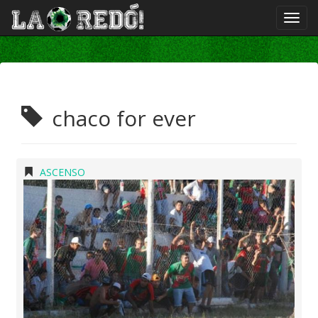
chaco for ever
ASCENSO