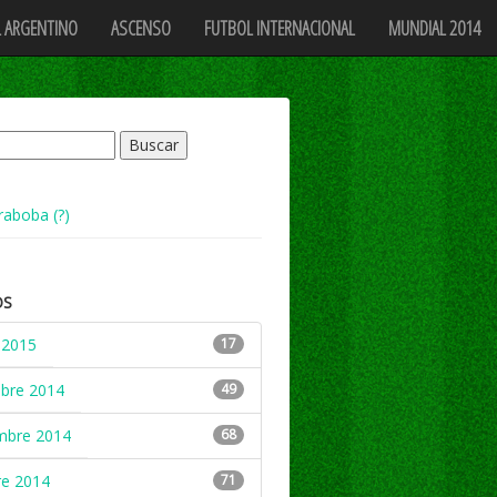
 ARGENTINO
ASCENSO
FUTBOL INTERNACIONAL
MUNDIAL 2014
raboba (?)
OS
 2015
17
mbre 2014
49
mbre 2014
68
re 2014
71