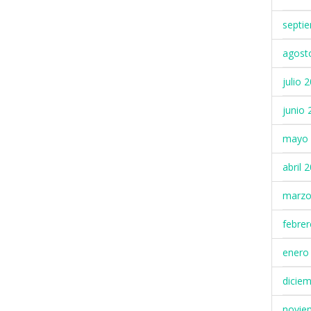
septi
agost
julio 
junio 
mayo 
abril 
marzo
febre
enero
dicie
novie