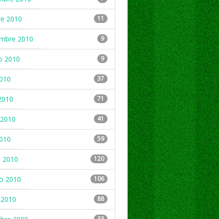
re 2010
11
embre 2010
9
o 2010
9
2010
37
2010
71
2010
41
2010
59
 2010
120
ro 2010
106
 2010
88
33