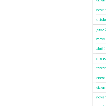
dicie
novie
octub
junio 
mayo 
abril 
marzo
febre
enero
dicie
novie