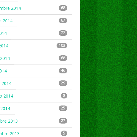
embre 2014
68
o 2014
67
2014
72
2014
103
2014
68
2014
46
 2014
29
ro 2014
8
 2014
25
mbre 2013
27
mbre 2013
5