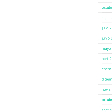
octub
septi
julio 
junio 
mayo 
abril 
enero
dicie
novie
octub
septi