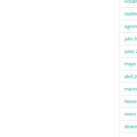
octub
septi
agost
julio 
junio 
mayo 
abril 
marzo
febre
enero
dicie