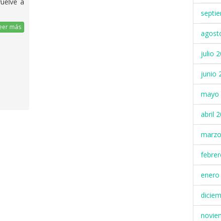
uelve a
septi
eer más
agost
julio 
junio 
mayo 
abril 
marzo
febre
enero
dicie
novie