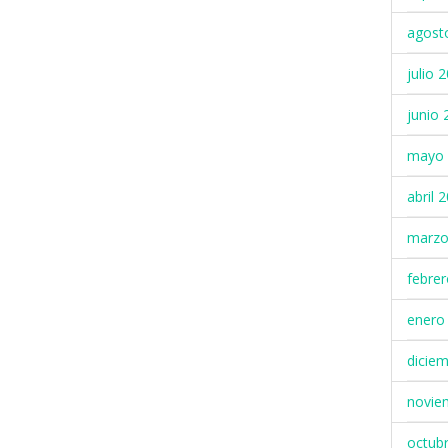
agost
julio 
junio 
mayo 
abril 
marzo
febre
enero
dicie
novie
octub