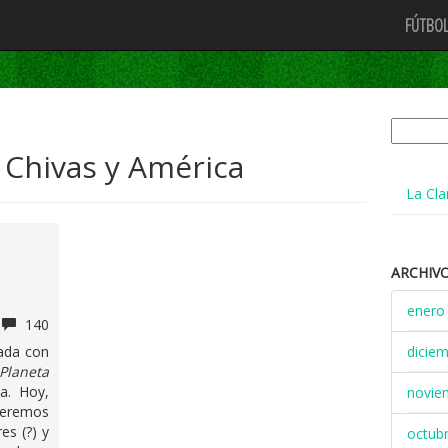
FÚTBOL
Buscar:
 Chivas y América
La Cla
ARCHIV
enero
140
ada con
dicie
Planeta
a. Hoy,
novie
veremos
s (?) y
octub