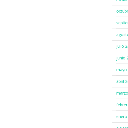
octub
septi
agost
julio 
junio 
mayo 
abril 
marzo
febre
enero