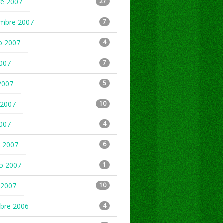
re 2007
27
embre 2007
7
o 2007
4
2007
7
2007
5
2007
10
2007
4
 2007
6
ro 2007
1
 2007
10
mbre 2006
4