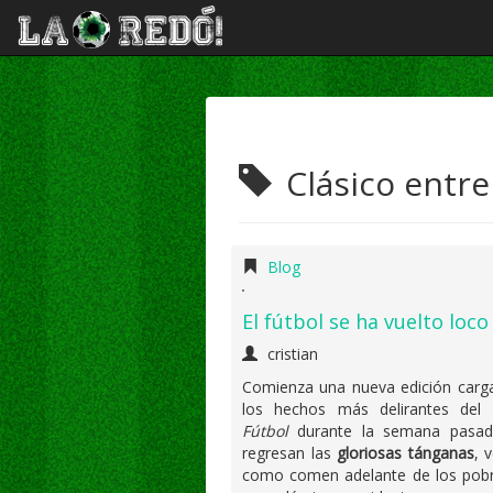
Clásico entre
Blog
El fútbol se ha vuelto loco
cristian
Comienza una nueva edición carg
los hechos más delirantes del
Fútbol
durante la semana pasad
regresan las
gloriosas tánganas
, 
como comen adelante de los pobre