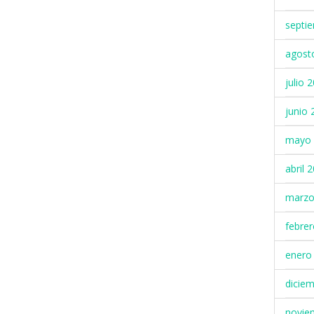
septi
agost
julio 
junio 
mayo 
abril 
marzo
febre
enero
dicie
novie