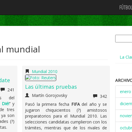
FÚTBOL
Buscar:
l mundial
La Cla
Mundial 2010
pdate
ARCHIV
Las últimas pruebas
241
enero
Martín Gorojovsky
342
s del
 Dié!
” y
dicie
Pasó la primera fecha
FIFA
del año y se
de tres
jugaron chiquicientos (?) amistosos
, ya son
novie
preparatorios para el Mundial 2010. Las
ades (?)
selecciones candidatas cumplieron con los
tas.
octub
trámites, mientras que de los rivales de