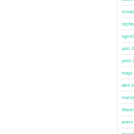
octub
septi
agost
julio 
junio 
mayo 
abril 
marzo
febre
enero