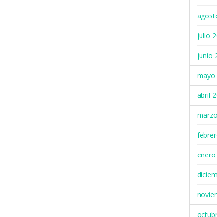
agost
julio 
junio 
mayo 
abril 
marzo
febre
enero
dicie
novie
octub