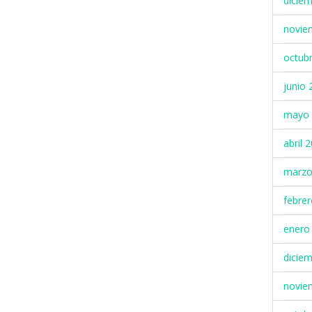
dicie
novie
octub
junio 
mayo 
abril 
marzo
febre
enero
dicie
novie