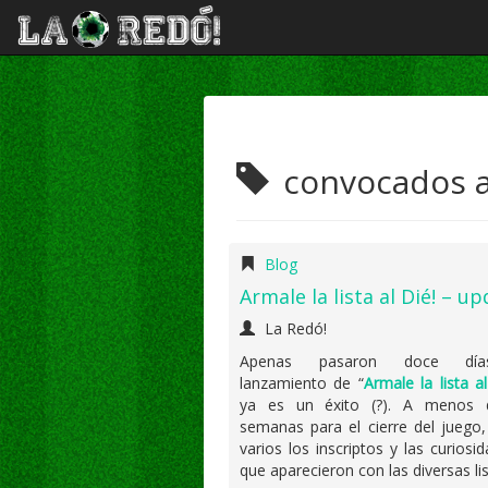
convocados a
Blog
Armale la lista al Dié! – u
La Redó!
Apenas pasaron doce día
lanzamiento de “
Armale la lista al
ya es un éxito (?). A menos 
semanas para el cierre del juego
varios los inscriptos y las curiosid
que aparecieron con las diversas lis