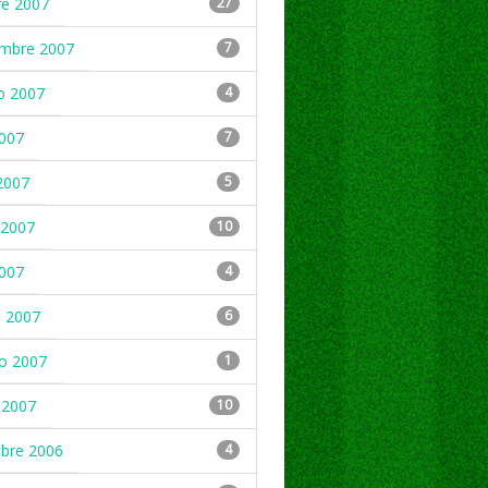
re 2007
27
embre 2007
7
o 2007
4
2007
7
2007
5
2007
10
2007
4
 2007
6
ro 2007
1
 2007
10
mbre 2006
4