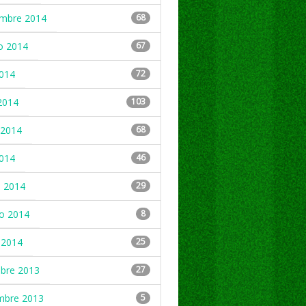
embre 2014
68
o 2014
67
2014
72
2014
103
2014
68
2014
46
 2014
29
ro 2014
8
 2014
25
mbre 2013
27
mbre 2013
5