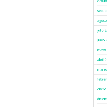
octub
septi
agost
julio 
junio 
mayo 
abril 
marzo
febre
enero
dicie