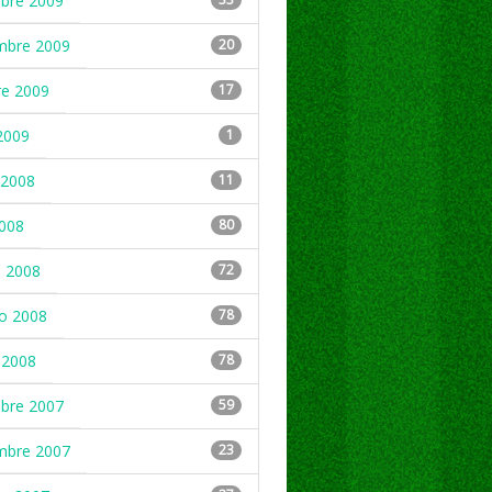
mbre 2009
mbre 2009
20
re 2009
17
2009
1
2008
11
2008
80
 2008
72
ro 2008
78
 2008
78
mbre 2007
59
mbre 2007
23