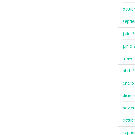
octub
septi
julio 
junio 
mayo 
abril 
enero
dicie
novie
octub
septi