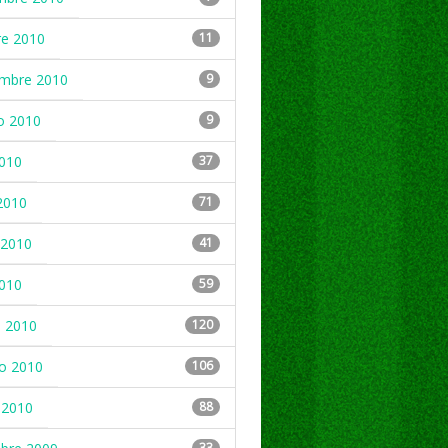
re 2010
11
embre 2010
9
o 2010
9
2010
37
2010
71
2010
41
2010
59
 2010
120
ro 2010
106
 2010
88
33