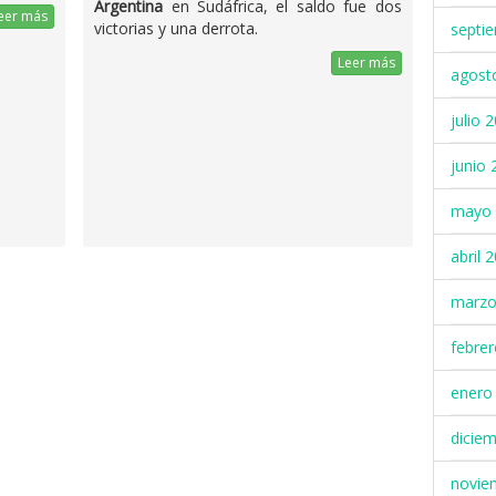
Argentina
en Sudáfrica, el saldo fue dos
eer más
victorias y una derrota.
septi
Leer más
agost
julio 
junio 
mayo 
abril 
marzo
febre
enero
dicie
novie