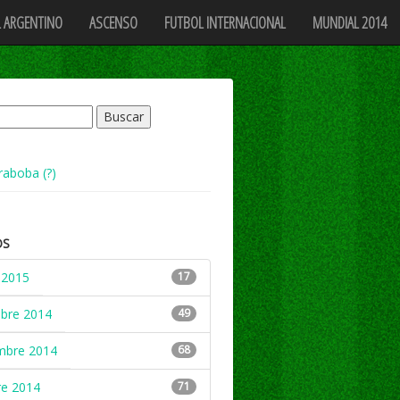
 ARGENTINO
ASCENSO
FUTBOL INTERNACIONAL
MUNDIAL 2014
raboba (?)
OS
 2015
17
mbre 2014
49
mbre 2014
68
re 2014
71