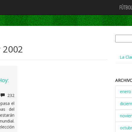
FÚTBOL
Buscar:
r 2002
La Cla
Hoy:
ARCHIV
enero
232
pasa el
dicie
pas del
estarán
novie
ndial.
lección
octub