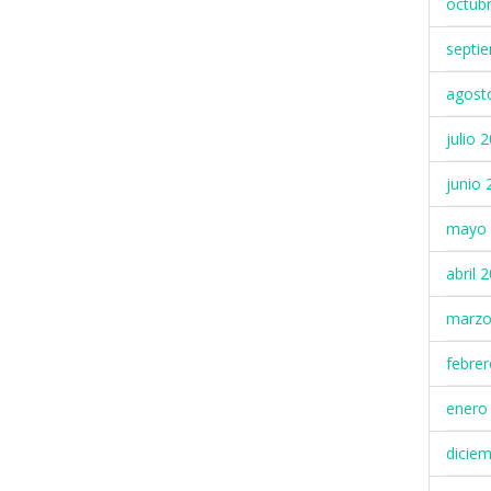
octub
septi
agost
julio 
junio 
mayo 
abril 
marzo
febre
enero
dicie