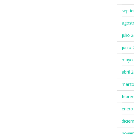
septi
agost
julio 
junio 
mayo 
abril 
marzo
febre
enero
dicie
novie