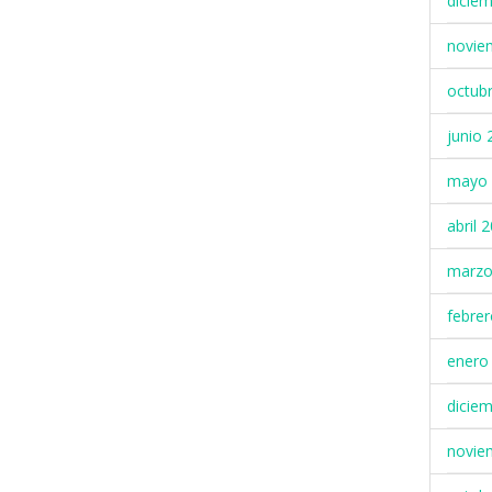
dicie
novie
octub
junio 
mayo 
abril 
marzo
febre
enero
dicie
novie