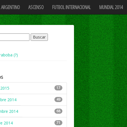
 ARGENTINO
ASCENSO
FUTBOL INTERNACIONAL
MUNDIAL 2014
raboba (?)
OS
 2015
17
mbre 2014
49
mbre 2014
68
re 2014
71