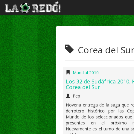
Corea del Su
Mundial 2010
Los 32 de Sudáfrica 2010. 
Corea del Sur
Pep
Novena entrega de la saga que re
derrotero histórico por las Co
Mundo de los seleccionados que 
presentes en el próximo mu
Nuevamente es el turno de una se