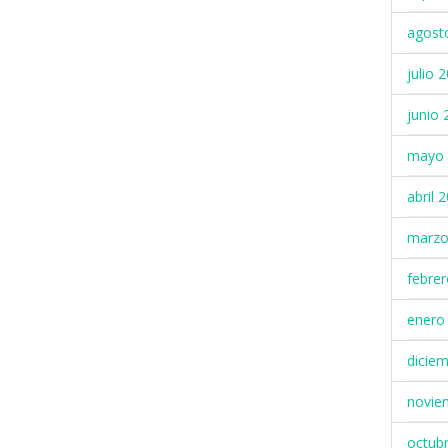
agost
julio 
junio 
mayo 
abril 
marzo
febre
enero
dicie
novie
octub