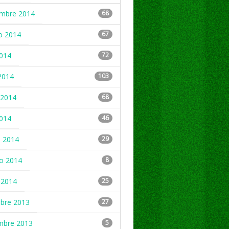
embre 2014
68
o 2014
67
2014
72
2014
103
2014
68
2014
46
 2014
29
ro 2014
8
 2014
25
mbre 2013
27
mbre 2013
5