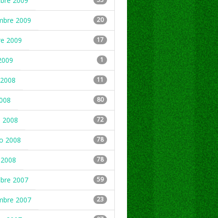
mbre 2009
mbre 2009
20
re 2009
17
2009
1
2008
11
2008
80
 2008
72
ro 2008
78
 2008
78
mbre 2007
59
mbre 2007
23