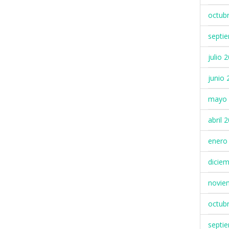
octub
septi
julio 
junio 
mayo 
abril 
enero
dicie
novie
octub
septi