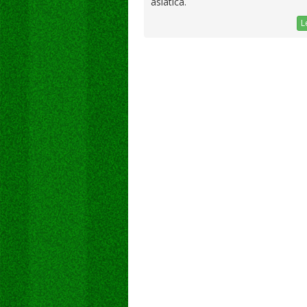
asiática.
L