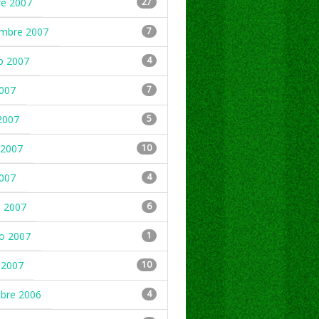
re 2007
27
embre 2007
7
o 2007
4
2007
7
2007
5
2007
10
2007
4
 2007
6
ro 2007
1
 2007
10
mbre 2006
4