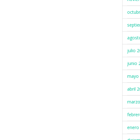
octub
septi
agost
julio 
junio 
mayo 
abril 
marzo
febre
enero