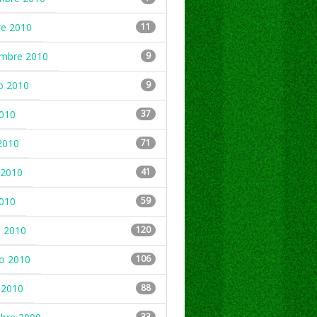
re 2010
11
embre 2010
9
o 2010
9
2010
37
2010
71
2010
41
2010
59
 2010
120
ro 2010
106
 2010
88
33