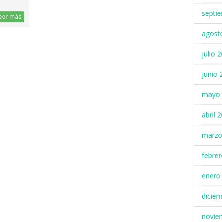
septi
eer más
agost
julio 
junio 
mayo 
abril 
marzo
febre
enero
dicie
novie