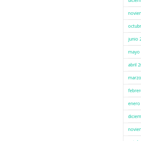
dicie
novie
octub
junio 
mayo 
abril 
marzo
febre
enero
dicie
novie