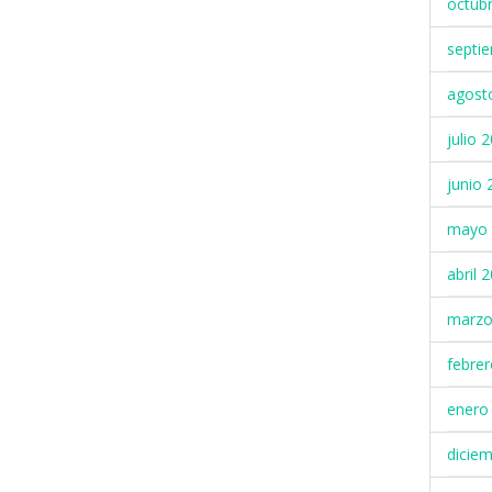
octub
septi
agost
julio 
junio 
mayo 
abril 
marzo
febre
enero
dicie