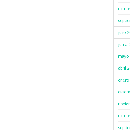
octub
septi
julio 
junio 
mayo 
abril 
enero
dicie
novie
octub
septi