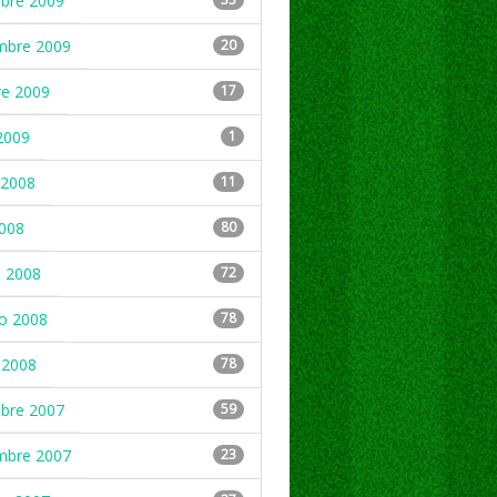
mbre 2009
mbre 2009
20
re 2009
17
2009
1
2008
11
2008
80
 2008
72
ro 2008
78
 2008
78
mbre 2007
59
mbre 2007
23