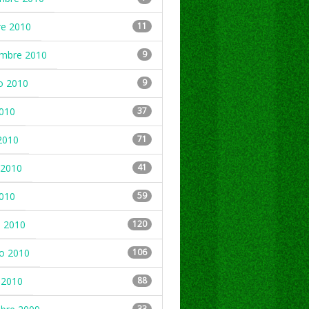
re 2010
11
embre 2010
9
o 2010
9
2010
37
2010
71
2010
41
2010
59
 2010
120
ro 2010
106
 2010
88
33