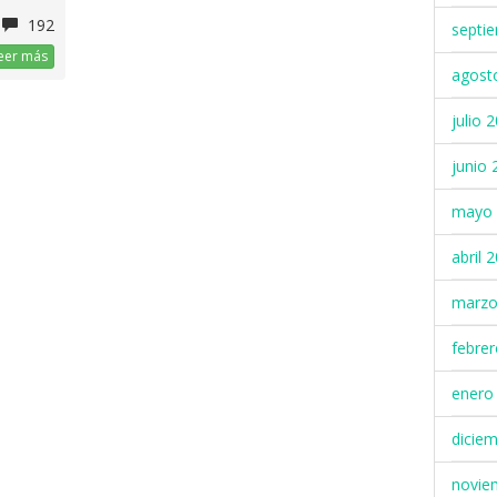
192
septi
eer más
agost
julio 
junio 
mayo 
abril 
marzo
febre
enero
dicie
novie