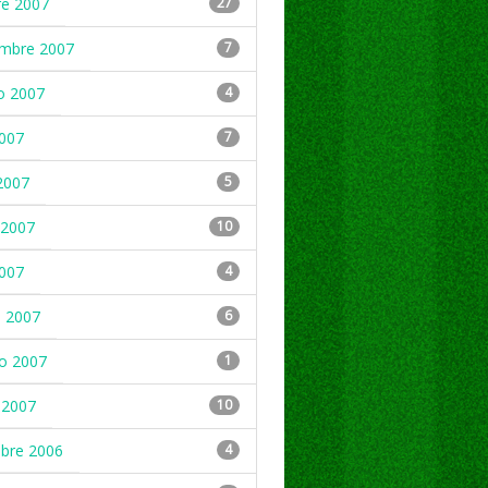
re 2007
27
embre 2007
7
o 2007
4
2007
7
2007
5
2007
10
2007
4
 2007
6
ro 2007
1
 2007
10
mbre 2006
4