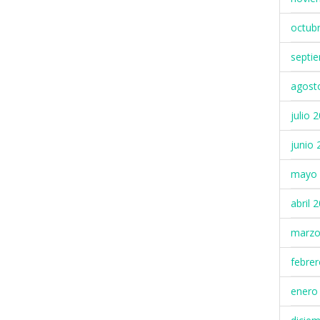
octub
septi
agost
julio 
junio 
mayo 
abril 
marzo
febre
enero