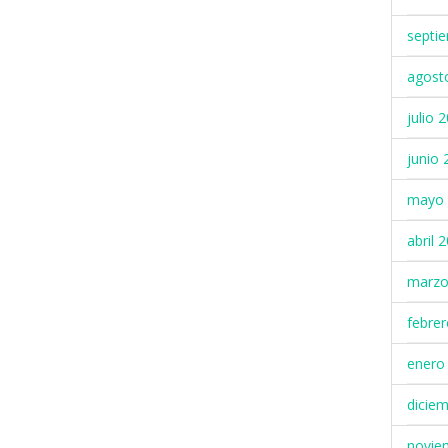
septi
agost
julio 
junio 
mayo 
abril 
marzo
febre
enero
dicie
novie