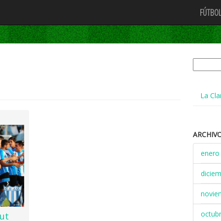
FÚTBOL
Buscar:
La Cla
ARCHIV
enero
dicie
novie
octub
but