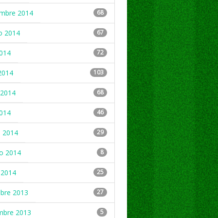
embre 2014
68
o 2014
67
2014
72
2014
103
2014
68
2014
46
 2014
29
ro 2014
8
 2014
25
mbre 2013
27
mbre 2013
5