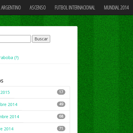
 ARGENTINO
ASCENSO
FUTBOL INTERNACIONAL
MUNDIAL 2014
raboba (?)
OS
 2015
17
mbre 2014
49
mbre 2014
68
re 2014
71