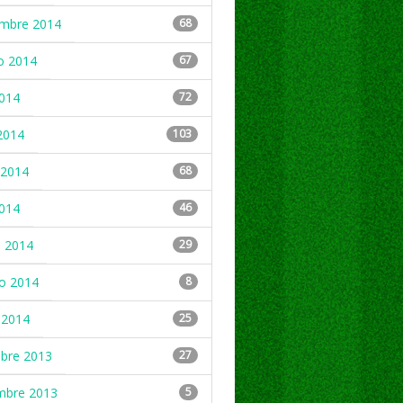
embre 2014
68
o 2014
67
2014
72
2014
103
2014
68
2014
46
 2014
29
ro 2014
8
 2014
25
mbre 2013
27
mbre 2013
5