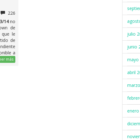
septi
226
agost
13/14
no
rown de
julio 
 que le
rtido de
ndiente
junio 
onible a
mayo 
eer más
abril 
marzo
febre
enero
dicie
novie