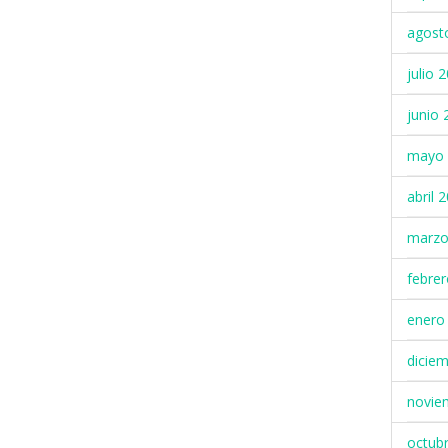
agost
julio 
junio 
mayo 
abril 
marzo
febre
enero
dicie
novie
octub