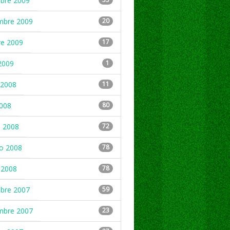
mbre 2009
mbre 2009
20
re 2009
17
2009
1
2008
11
2008
80
 2008
72
ro 2008
78
 2008
78
mbre 2007
59
mbre 2007
23