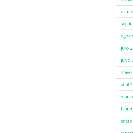
octub
septi
agost
julio 
junio 
mayo 
abril 
marzo
febre
enero