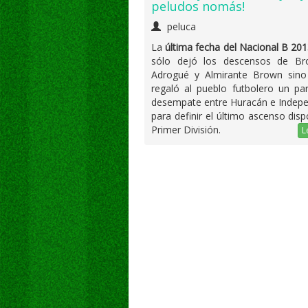
peludos nomás!
peluca
La
última fecha del Nacional B 20
sólo dejó los descensos de B
Adrogué y Almirante Brown sino
regaló al pueblo futbolero un pa
desempate entre Huracán e Indepe
para definir el último ascenso disp
Primer División.
L