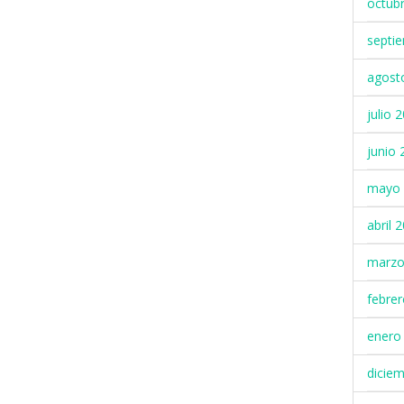
octub
septi
agost
julio 
junio 
mayo 
abril 
marzo
febre
enero
dicie