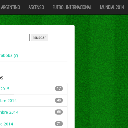
 ARGENTINO
ASCENSO
FUTBOL INTERNACIONAL
MUNDIAL 2014
raboba (?)
OS
 2015
17
mbre 2014
49
mbre 2014
68
re 2014
71