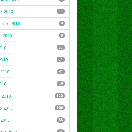
re 2010
11
embre 2010
9
o 2010
9
2010
37
2010
71
2010
41
2010
59
 2010
120
ro 2010
106
 2010
88
33