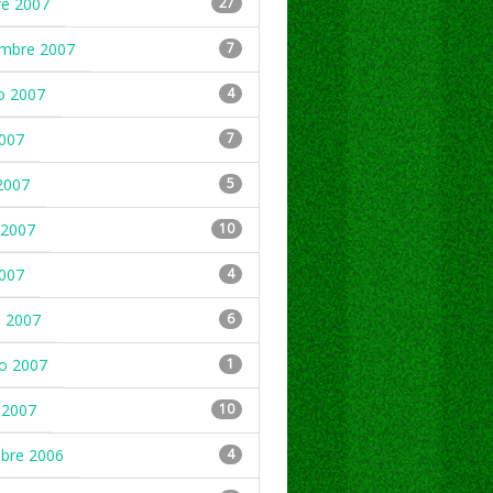
re 2007
27
embre 2007
7
o 2007
4
2007
7
2007
5
2007
10
2007
4
 2007
6
ro 2007
1
 2007
10
mbre 2006
4