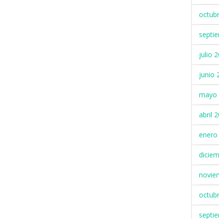
octub
septi
julio 
junio 
mayo 
abril 
enero
dicie
novie
octub
septi