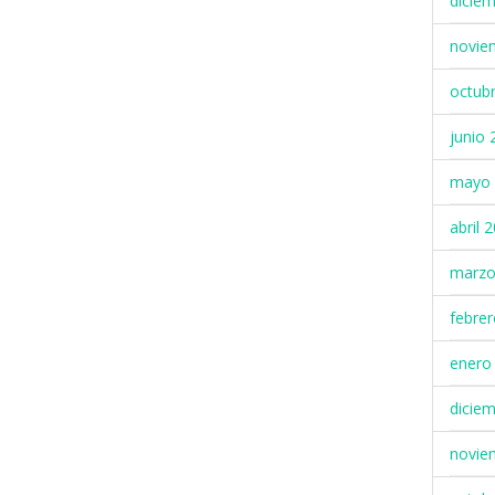
dicie
novie
octub
junio 
mayo 
abril 
marzo
febre
enero
dicie
novie