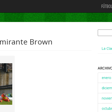
FÚTBOL
Buscar:
mirante Brown
La Cla
ARCHIV
enero
dicie
novie
octub