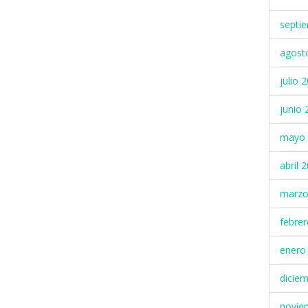
septi
agost
julio 
junio 
mayo 
abril 
marzo
febre
enero
dicie
novie