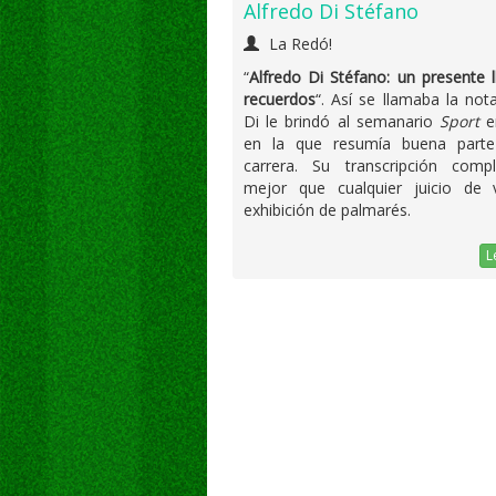
Alfredo Di Stéfano
La Redó!
“
Alfredo Di Stéfano: un presente 
recuerdos
“. Así se llamaba la not
Di le brindó al semanario
Sport
e
en la que resumía buena part
carrera. Su transcripción comp
mejor que cualquier juicio de 
exhibición de palmarés.
L