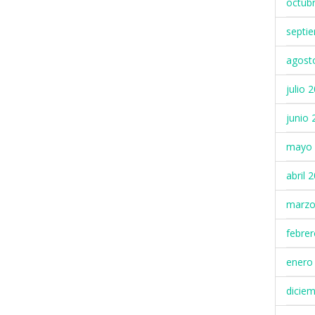
octub
septi
agost
julio 
junio 
mayo 
abril 
marzo
febre
enero
dicie