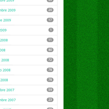
mbre 2009
mbre 2009
20
re 2009
17
2009
1
2008
11
2008
80
 2008
72
ro 2008
78
 2008
78
mbre 2007
59
mbre 2007
23