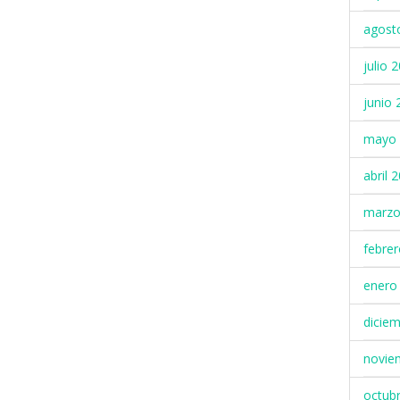
agost
julio 
junio 
mayo 
abril 
marzo
febre
enero
dicie
novie
octub