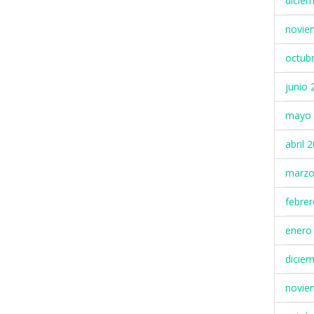
dicie
novie
octub
junio 
mayo 
abril 
marzo
febre
enero
dicie
novie