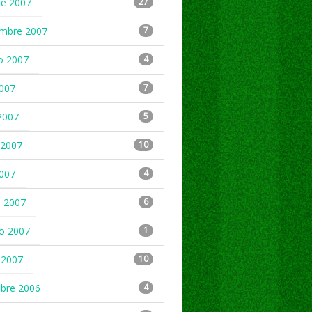
re 2007
27
embre 2007
7
o 2007
4
2007
7
2007
5
2007
10
2007
4
 2007
6
ro 2007
1
 2007
10
mbre 2006
4