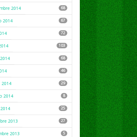
embre 2014
68
o 2014
67
2014
72
2014
103
2014
68
2014
46
 2014
29
ro 2014
8
 2014
25
mbre 2013
27
mbre 2013
5