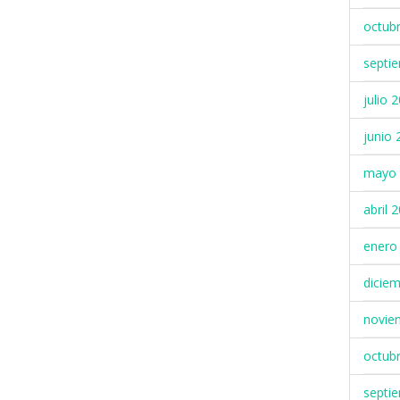
octub
septi
julio 
junio 
mayo 
abril 
enero
dicie
novie
octub
septi