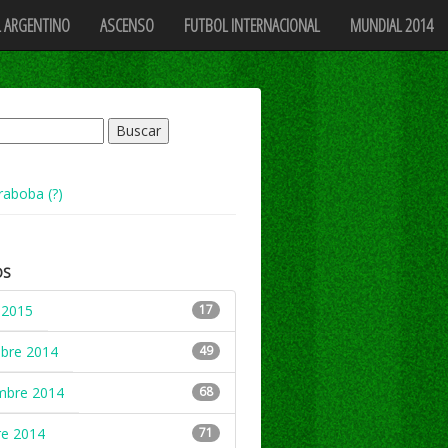
 ARGENTINO
ASCENSO
FUTBOL INTERNACIONAL
MUNDIAL 2014
raboba (?)
OS
 2015
17
mbre 2014
49
mbre 2014
68
re 2014
71