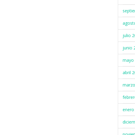
septi
agost
julio 
junio 
mayo 
abril 
marzo
febre
enero
dicie
novie