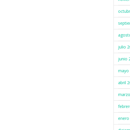
octub
septi
agost
julio 
junio 
mayo 
abril 
marzo
febre
enero