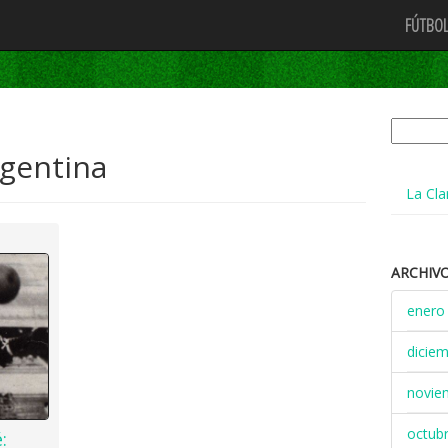
FÚTBOL
Buscar:
rgentina
La Cla
ARCHIV
enero
dicie
novie
octub
: