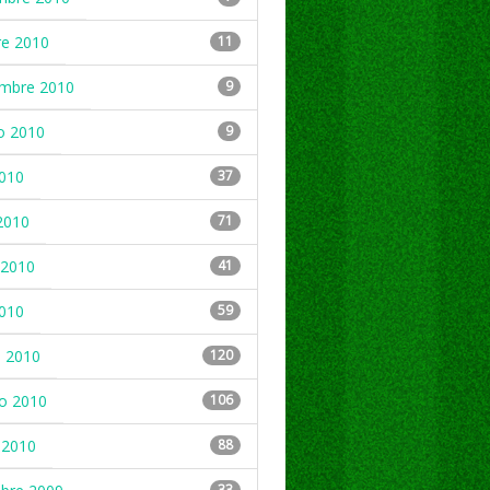
re 2010
11
embre 2010
9
o 2010
9
2010
37
2010
71
2010
41
2010
59
 2010
120
ro 2010
106
 2010
88
33