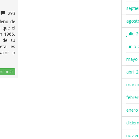
septi
293
agost
lleno de
a que el
julio 
n 1966,
e de su
junio 
leta es
valor o
mayo 
abril 
eer más
marzo
febre
enero
dicie
novie