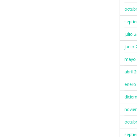
octub
septi
julio 
junio 
mayo 
abril 
enero
dicie
novie
octub
septi