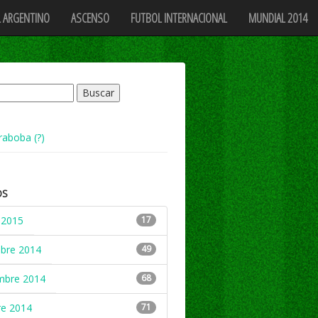
 ARGENTINO
ASCENSO
FUTBOL INTERNACIONAL
MUNDIAL 2014
raboba (?)
OS
 2015
17
mbre 2014
49
mbre 2014
68
re 2014
71