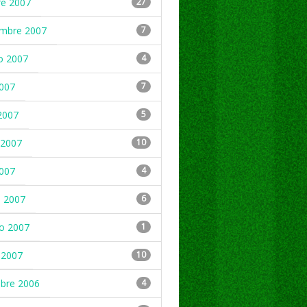
re 2007
27
embre 2007
7
o 2007
4
2007
7
2007
5
2007
10
2007
4
 2007
6
ro 2007
1
 2007
10
mbre 2006
4