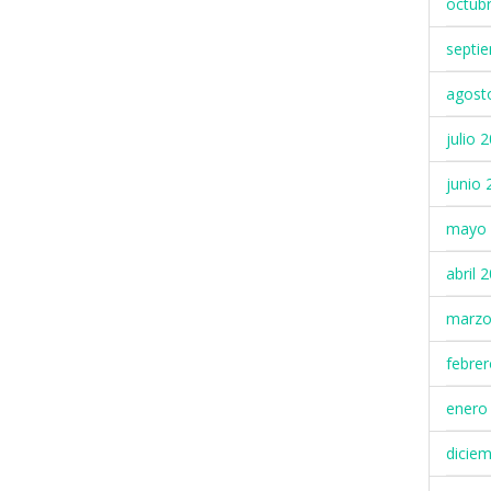
octub
septi
agost
julio 
junio 
mayo 
abril 
marzo
febre
enero
dicie