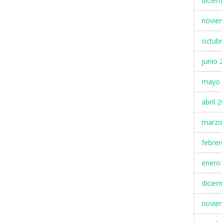
dicie
novie
octub
junio 
mayo 
abril 
marzo
febre
enero
dicie
novie