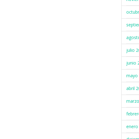
octub
septi
agost
julio 
junio 
mayo 
abril 
marzo
febre
enero