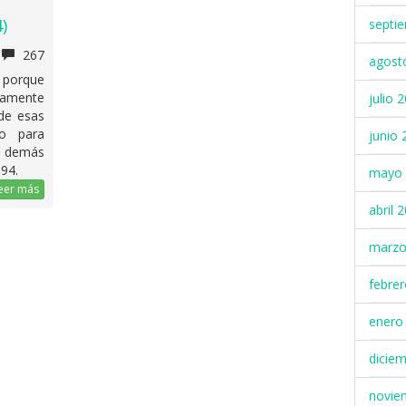
)
septi
267
agost
 porque
tamente
julio 
de esas
po para
junio 
s demás
994.
mayo 
eer más
abril 
marzo
febre
enero
dicie
novie