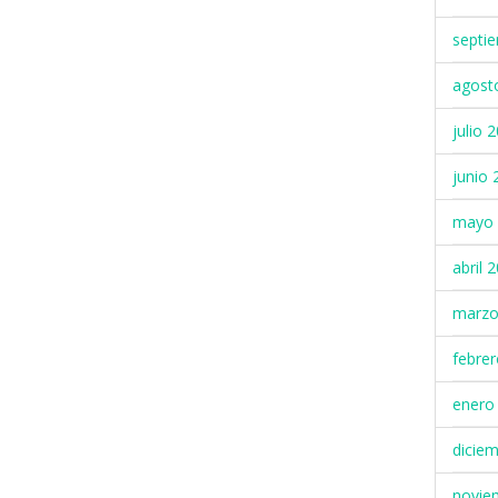
septi
agost
julio 
junio 
mayo 
abril 
marzo
febre
enero
dicie
novie