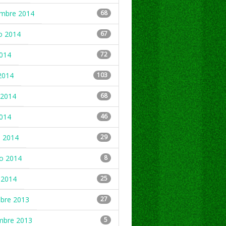
embre 2014
68
o 2014
67
2014
72
2014
103
2014
68
2014
46
 2014
29
ro 2014
8
 2014
25
mbre 2013
27
mbre 2013
5