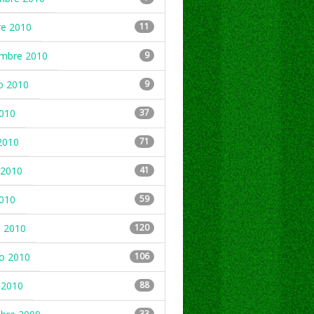
re 2010
11
embre 2010
9
o 2010
9
2010
37
2010
71
2010
41
2010
59
 2010
120
ro 2010
106
 2010
88
33