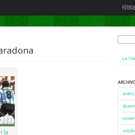
FÚTBOL
Buscar:
aradona
La Cla
ARCHIV
enero
dicie
novie
octub
n la