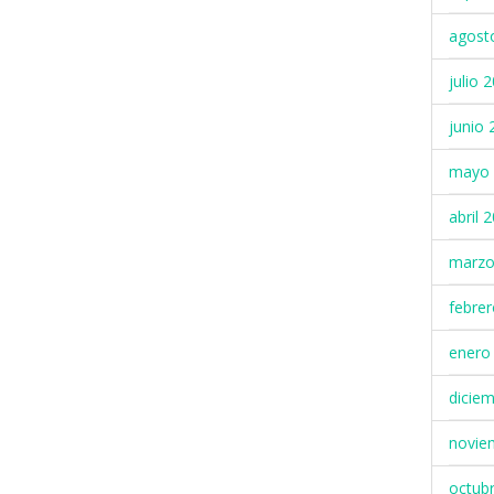
agost
julio 
junio 
mayo 
abril 
marzo
febre
enero
dicie
novie
octub