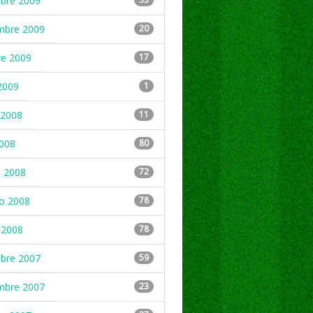
mbre 2009
mbre 2009
20
re 2009
17
2009
1
2008
11
2008
80
 2008
72
ro 2008
78
 2008
78
mbre 2007
59
mbre 2007
23