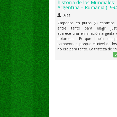
historia de los Mundiales:
Argentina – Rumania (1994
Alesi
Zarpados en putos (?) estamos,
entre tanto para elegir jus
aparece una eliminación argenta 
dolorosas. Porque había equi
campeonar, porque el nivel de lo
no era para tanto. La tristeza de 1
L