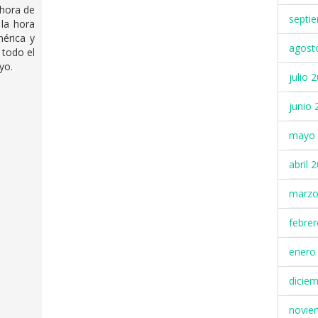
 hora de
septi
la hora
mérica y
agost
a todo el
yo.
julio 
junio 
mayo 
abril 
marzo
febre
enero
dicie
novie