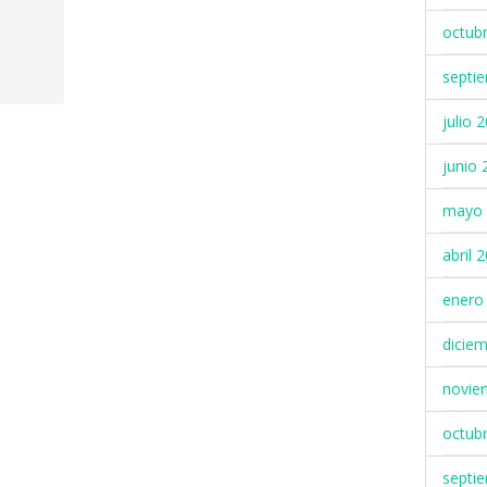
octub
septi
julio 
junio 
mayo 
abril 
enero
dicie
novie
octub
septi