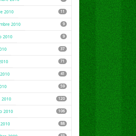
re 2010
11
embre 2010
9
o 2010
9
2010
37
2010
71
2010
41
2010
59
 2010
120
ro 2010
106
 2010
88
33