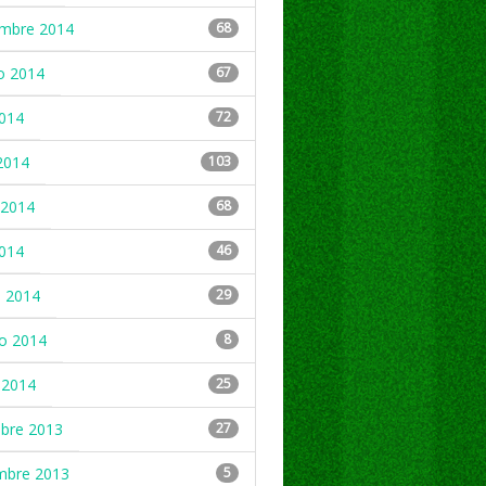
embre 2014
68
o 2014
67
2014
72
2014
103
2014
68
2014
46
 2014
29
ro 2014
8
 2014
25
mbre 2013
27
mbre 2013
5