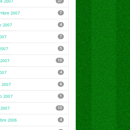
re 2007
27
embre 2007
7
o 2007
4
2007
7
2007
5
2007
10
2007
4
 2007
6
ro 2007
1
 2007
10
mbre 2006
4