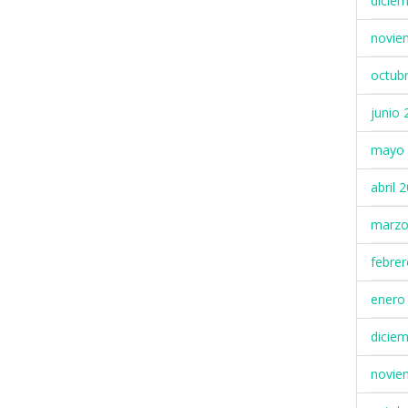
dicie
novie
octub
junio 
mayo 
abril 
marzo
febre
enero
dicie
novie