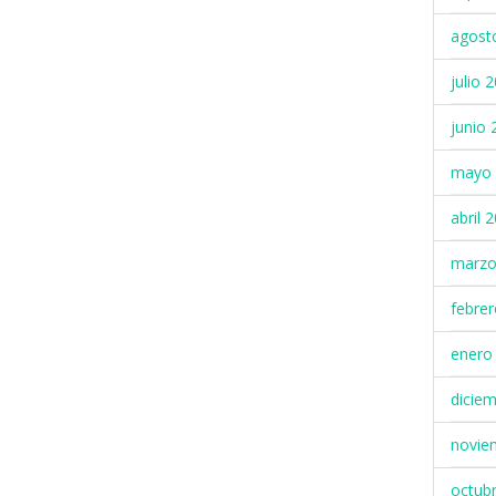
agost
julio 
junio 
mayo 
abril 
marzo
febre
enero
dicie
novie
octub