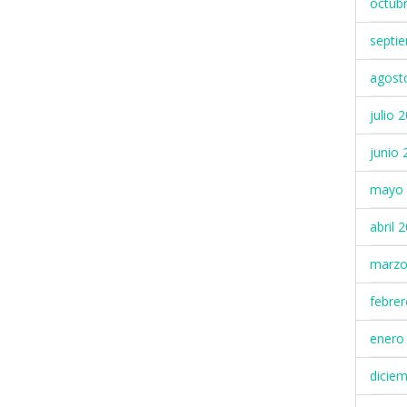
octub
septi
agost
julio 
junio 
mayo 
abril 
marzo
febre
enero
dicie