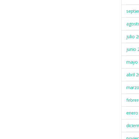
septi
agost
julio 
junio 
mayo 
abril 
marzo
febre
enero
dicie
novie