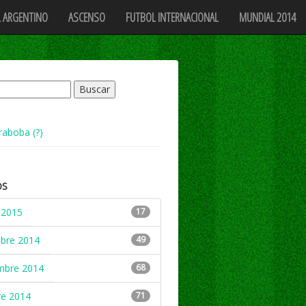
 ARGENTINO
ASCENSO
FUTBOL INTERNACIONAL
MUNDIAL 2014
raboba (?)
OS
 2015
17
mbre 2014
49
mbre 2014
68
re 2014
71