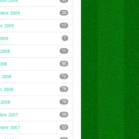
mbre 2009
mbre 2009
20
re 2009
17
2009
1
2008
11
2008
80
 2008
72
ro 2008
78
 2008
78
mbre 2007
59
mbre 2007
23