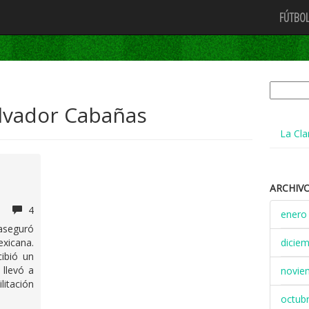
FÚTBOL
Buscar:
alvador Cabañas
La Cla
ARCHIV
4
enero
seguró
exicana.
dicie
cibió un
 llevó a
novie
litación
octub