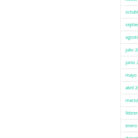
octub
septi
agost
julio 
junio 
mayo 
abril 
marzo
febre
enero