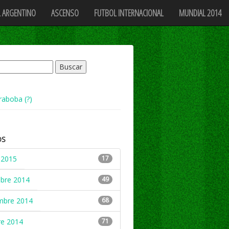
 ARGENTINO
ASCENSO
FUTBOL INTERNACIONAL
MUNDIAL 2014
raboba (?)
OS
 2015
17
mbre 2014
49
mbre 2014
68
re 2014
71