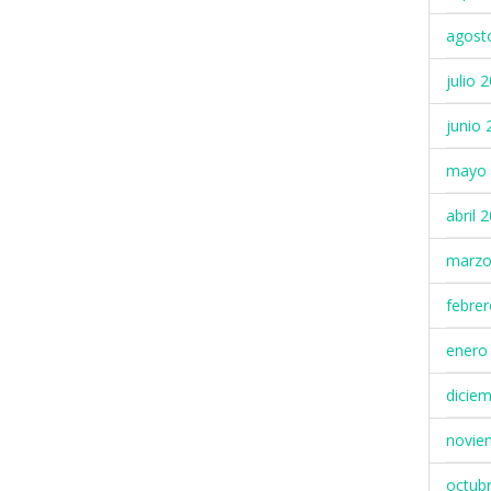
agost
julio 
junio 
mayo 
abril 
marzo
febre
enero
dicie
novie
octub