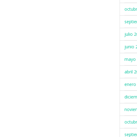
octub
septi
julio 
junio 
mayo 
abril 
enero
dicie
novie
octub
septi