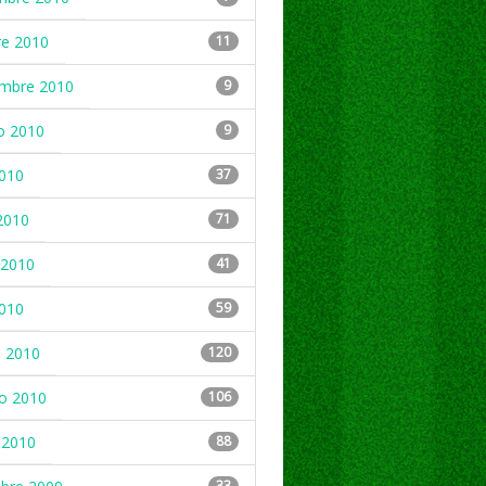
re 2010
11
embre 2010
9
o 2010
9
2010
37
2010
71
2010
41
2010
59
 2010
120
ro 2010
106
 2010
88
33