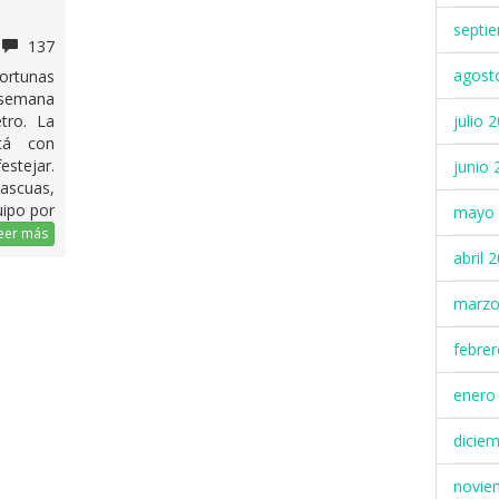
septi
137
agost
ortunas
 semana
julio 
tro. La
tá con
stejar.
junio 
 ascuas,
uipo por
mayo 
eer más
abril 
marzo
febre
enero
dicie
novie