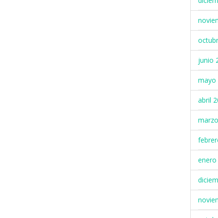
dicie
novie
octub
junio 
mayo 
abril 
marzo
febre
enero
dicie
novie