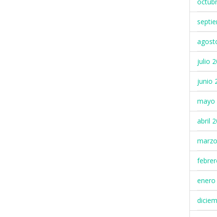
octub
septi
agost
julio 
junio 
mayo 
abril 
marzo
febre
enero
dicie