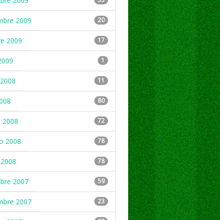
mbre 2009
mbre 2009
20
re 2009
17
2009
1
2008
11
2008
80
 2008
72
ro 2008
78
 2008
78
mbre 2007
59
mbre 2007
23