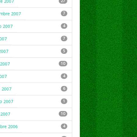
re 2007
27
embre 2007
7
o 2007
4
2007
7
2007
5
2007
10
2007
4
 2007
6
ro 2007
1
 2007
10
mbre 2006
4