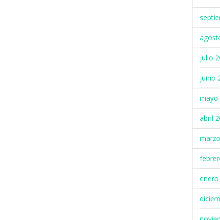
septi
agost
julio 
junio 
mayo 
abril 
marzo
febre
enero
dicie
novie