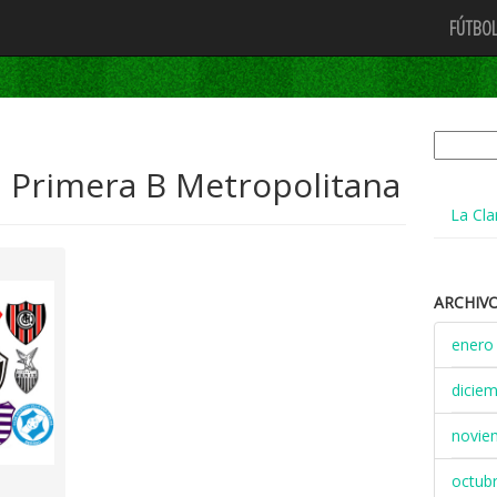
FÚTBOL
Buscar:
 Primera B Metropolitana
La Cla
ARCHIV
enero
dicie
novie
octub