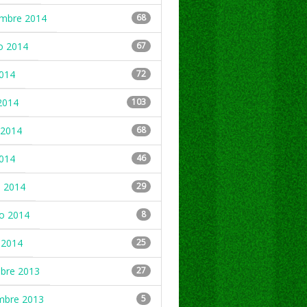
embre 2014
68
o 2014
67
2014
72
2014
103
2014
68
2014
46
 2014
29
ro 2014
8
 2014
25
mbre 2013
27
mbre 2013
5