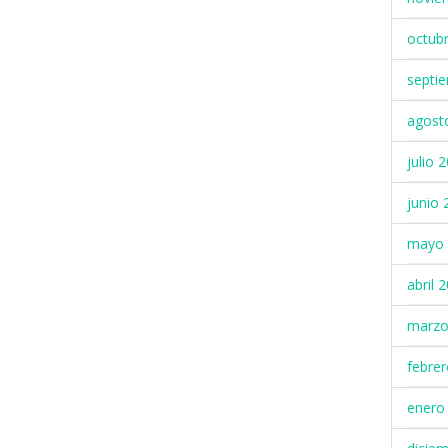
octub
septi
agost
julio 
junio 
mayo 
abril 
marzo
febre
enero