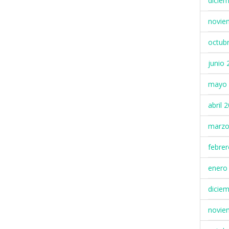
dicie
novie
octub
junio 
mayo 
abril 
marzo
febre
enero
dicie
novie