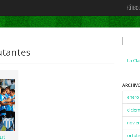
FÚTBOL
Buscar:
tantes
La Cla
ARCHIV
enero
dicie
novie
octub
but