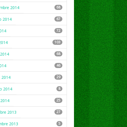
embre 2014
68
o 2014
67
2014
72
2014
103
2014
68
2014
46
 2014
29
ro 2014
8
 2014
25
mbre 2013
27
mbre 2013
5