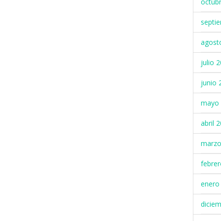
octub
septi
agost
julio 
junio 
mayo 
abril 
marzo
febre
enero
dicie