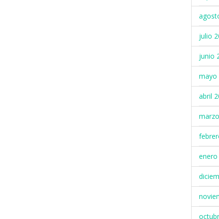
agost
julio 
junio 
mayo 
abril 
marzo
febre
enero
dicie
novie
octub