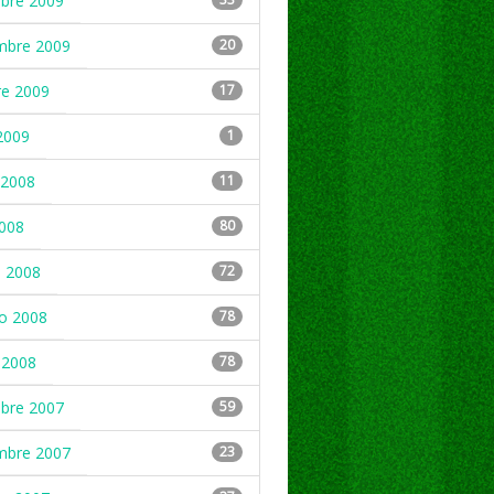
mbre 2009
mbre 2009
20
re 2009
17
2009
1
2008
11
2008
80
 2008
72
ro 2008
78
 2008
78
mbre 2007
59
mbre 2007
23