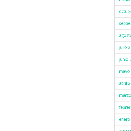
octub
septi
agost
julio 
junio 
mayo 
abril 
marzo
febre
enero