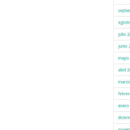
septi
agost
julio 
junio 
mayo 
abril 
marzo
febre
enero
dicie
novie