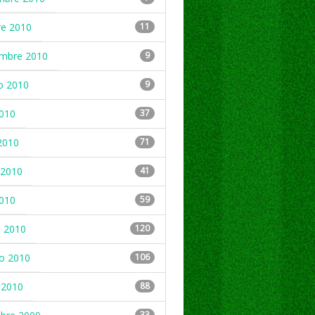
re 2010
11
embre 2010
9
o 2010
9
2010
37
2010
71
2010
41
2010
59
 2010
120
ro 2010
106
 2010
88
33