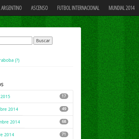
 ARGENTINO
ASCENSO
FUTBOL INTERNACIONAL
MUNDIAL 2014
raboba (?)
OS
 2015
17
mbre 2014
49
mbre 2014
68
re 2014
71