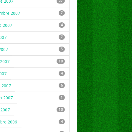
re 2007
27
embre 2007
7
o 2007
4
2007
7
2007
5
2007
10
2007
4
 2007
6
ro 2007
1
 2007
10
mbre 2006
4