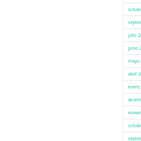
octub
septi
julio 
junio 
mayo 
abril 
enero
dicie
novie
octub
septi