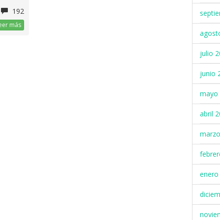
192
septi
eer más
agost
julio 
junio 
mayo 
abril 
marzo
febre
enero
dicie
novie