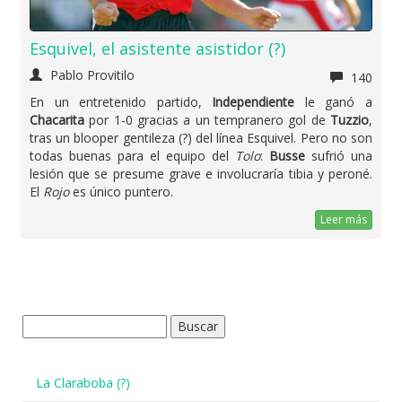
Esquivel, el asistente asistidor (?)
Pablo Provitilo
140
En un entretenido partido,
Independiente
le ganó a
Chacarita
por 1-0 gracias a un tempranero gol de
Tuzzio
,
tras un blooper gentileza (?) del línea Esquivel. Pero no son
todas buenas para el equipo del
Tolo
:
Busse
sufrió una
lesión que se presume grave e involucraría tibia y peroné.
El
Rojo
es único puntero.
Leer más
Buscar:
La Claraboba (?)