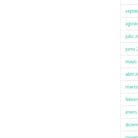
septi
agost
julio 
junio 
mayo 
abril 
marzo
febre
enero
dicie
novie