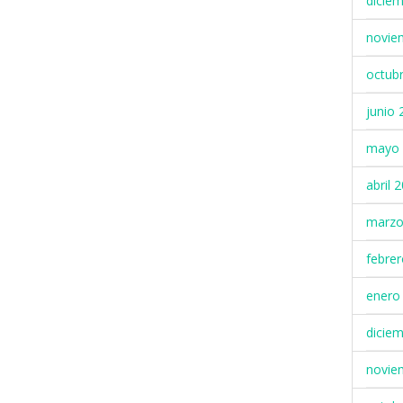
dicie
novie
octub
junio 
mayo 
abril 
marzo
febre
enero
dicie
novie