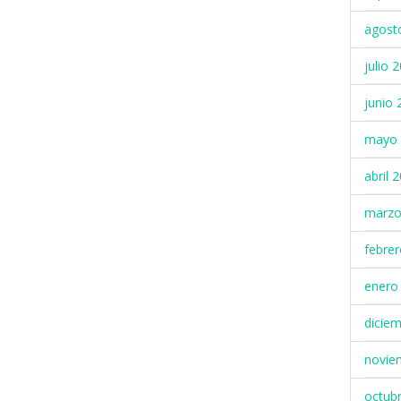
agost
julio 
junio 
mayo 
abril 
marzo
febre
enero
dicie
novie
octub