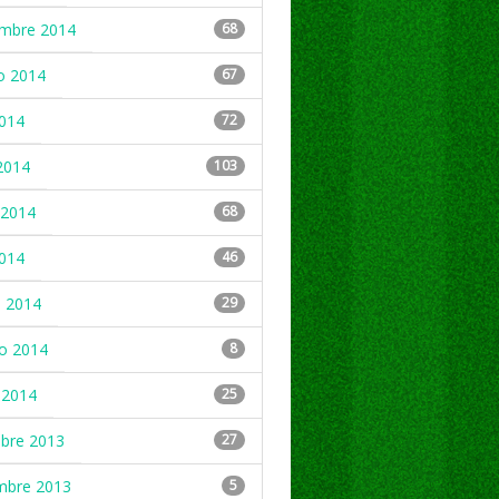
embre 2014
68
o 2014
67
2014
72
2014
103
2014
68
2014
46
 2014
29
ro 2014
8
 2014
25
mbre 2013
27
mbre 2013
5