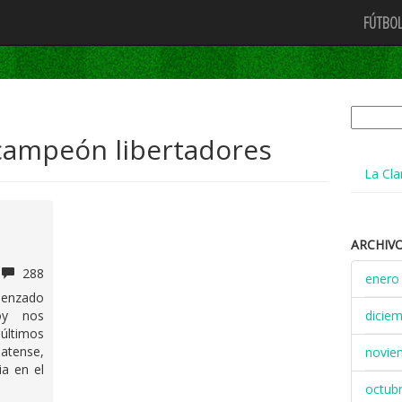
FÚTBOL
Buscar:
campeón libertadores
La Cla
ARCHIV
288
enero
menzado
oy nos
dicie
últimos
atense,
novie
ia en el
octub