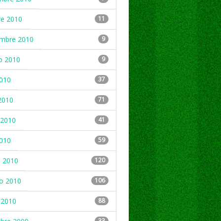
re 2010
11
embre 2010
9
o 2010
9
2010
37
2010
71
2010
41
2010
59
 2010
120
ro 2010
106
 2010
88
33