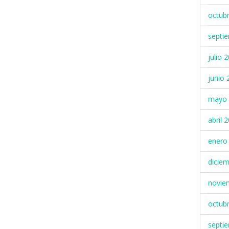
octub
septi
julio 
junio 
mayo 
abril 
enero
dicie
novie
octub
septi