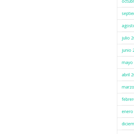
octub
septi
agost
julio 
junio 
mayo 
abril 
marzo
febre
enero
dicie