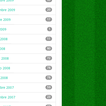
mbre 2009
mbre 2009
20
re 2009
17
2009
1
2008
11
2008
80
 2008
72
ro 2008
78
 2008
78
mbre 2007
59
mbre 2007
23