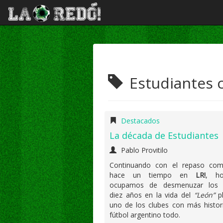
Estudiantes 
Destacados
La década de Estudiantes
Pablo Provitilo
Continuando con el repaso co
hace un tiempo en
LR!
, h
ocupamos de desmenuzar los 
diez años en la vida del
“León”
pl
uno de los clubes con más histor
fútbol argentino todo.