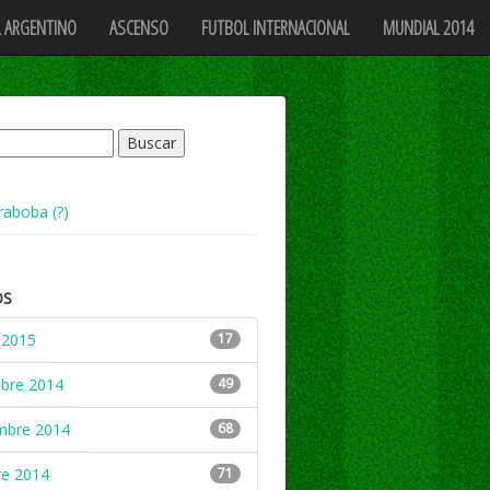
 ARGENTINO
ASCENSO
FUTBOL INTERNACIONAL
MUNDIAL 2014
raboba (?)
OS
 2015
17
mbre 2014
49
mbre 2014
68
re 2014
71