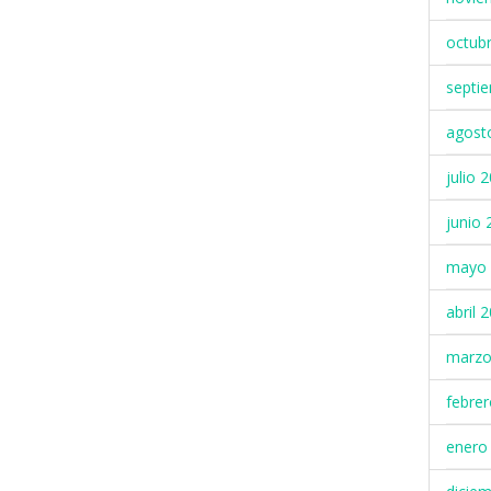
octub
septi
agost
julio 
junio 
mayo 
abril 
marzo
febre
enero