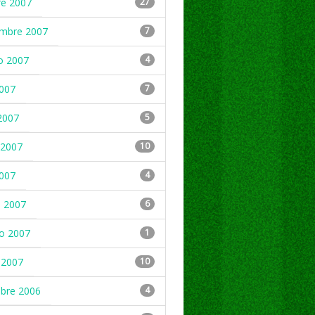
re 2007
27
embre 2007
7
o 2007
4
2007
7
2007
5
2007
10
2007
4
 2007
6
ro 2007
1
 2007
10
mbre 2006
4