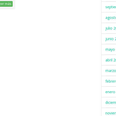
eer más
septi
agost
julio 
junio 
mayo 
abril 
marzo
febre
enero
dicie
novie