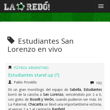
Estudiantes San
Lorenzo en vivo
FÚTBOL ARGENTINO
Estudiantes stand up (?)
Pablo Provitilo
192
En un gran monólogo del equipo de
Sabella
,
Estudiantes
borró de la cancha a
San Lorenzo
, venciéndolo por 2 a 0,
con goles de
Boselli y Verón
, cuando pudieron ser más. En
La Paternal,
Chacarita
se llevó una importantísima victoria,
al vencer 2 a 1 al campeón
Banfield
.