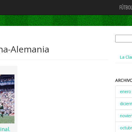
FÚTBOL
Buscar:
ina-Alemania
La Cla
ARCHIV
enero
dicie
novie
octub
inal.