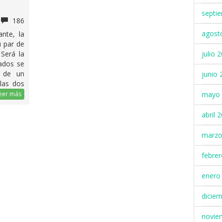
septi
186
agost
nte, la
u par de
julio 
 Será la
ados se
o de un
junio 
las dos
mayo 
eer más
abril 
marzo
febre
enero
dicie
novie