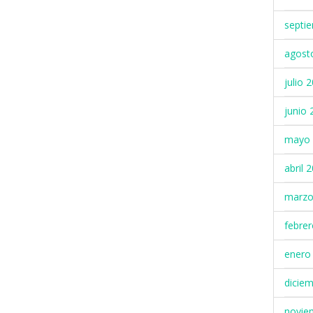
septi
agost
julio 
junio 
mayo 
abril 
marzo
febre
enero
dicie
novie