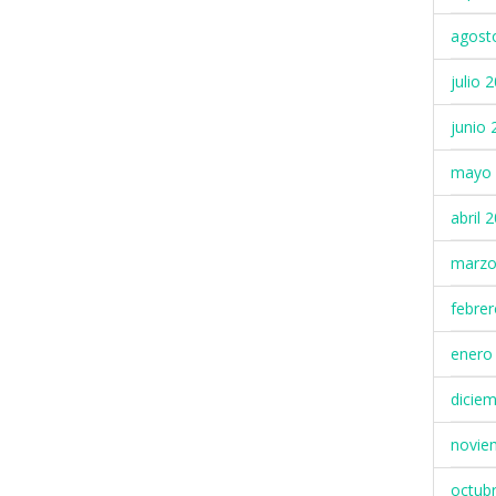
agost
julio 
junio 
mayo 
abril 
marzo
febre
enero
dicie
novie
octub