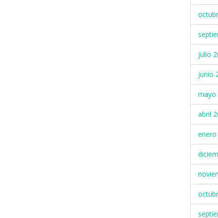
octub
septi
julio 
junio 
mayo 
abril 
enero
dicie
novie
octub
septi