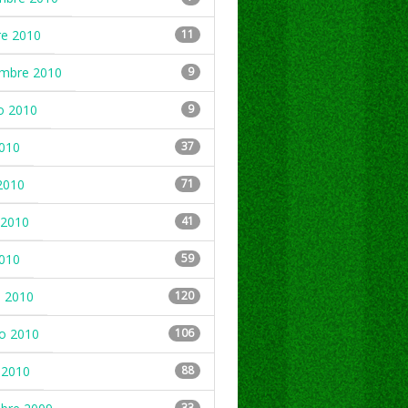
re 2010
11
embre 2010
9
o 2010
9
2010
37
2010
71
2010
41
2010
59
 2010
120
ro 2010
106
 2010
88
33