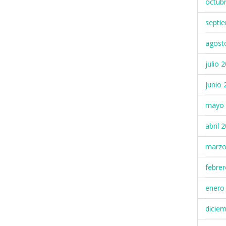
octub
septi
agost
julio 
junio 
mayo 
abril 
marzo
febre
enero
dicie