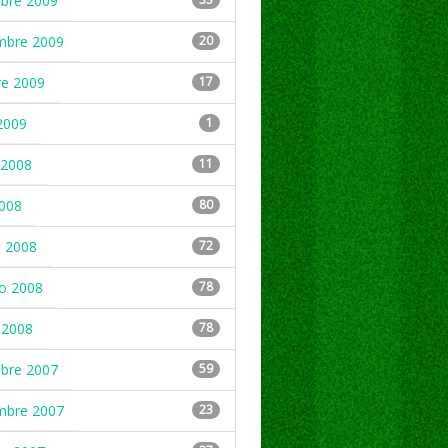
mbre 2009
mbre 2009
20
re 2009
17
2009
1
2008
11
2008
80
 2008
72
ro 2008
78
 2008
78
mbre 2007
59
mbre 2007
23