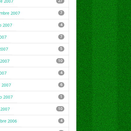
re 2007
27
embre 2007
7
o 2007
4
2007
7
2007
5
2007
10
2007
4
 2007
6
ro 2007
1
 2007
10
mbre 2006
4