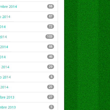
embre 2014
68
o 2014
67
2014
72
2014
103
2014
68
2014
46
 2014
29
ro 2014
8
 2014
25
mbre 2013
27
mbre 2013
5