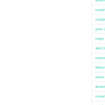
dicie
novie
octub
junio 
mayo 
abril 
marzo
febre
enero
dicie
novie