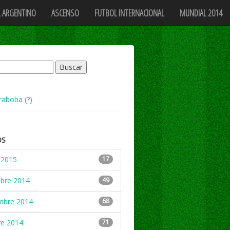
 ARGENTINO
ASCENSO
FUTBOL INTERNACIONAL
MUNDIAL 2014
raboba (?)
OS
 2015
17
mbre 2014
49
mbre 2014
68
re 2014
71