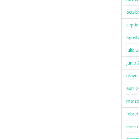
octub
septi
agost
julio 
junio 
mayo 
abril 
marzo
febre
enero