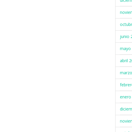
dicie
novie
octub
junio 
mayo 
abril 
marzo
febre
enero
dicie
novie