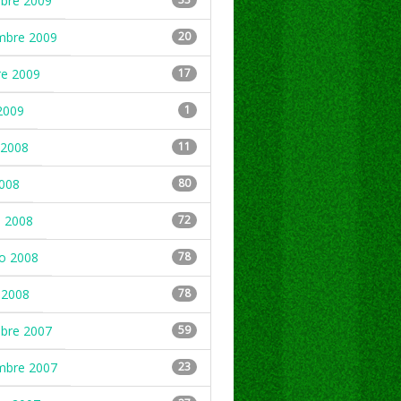
mbre 2009
mbre 2009
20
re 2009
17
2009
1
2008
11
2008
80
 2008
72
ro 2008
78
 2008
78
mbre 2007
59
mbre 2007
23