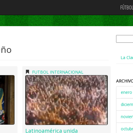
FÚTBOL
Buscar:
eño
La Cla
FUTBOL INTERNACIONAL
ARCHIV
enero
dicie
novie
octub
Latinoamérica unida