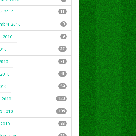
re 2010
11
embre 2010
9
o 2010
9
2010
37
2010
71
2010
41
2010
59
 2010
120
ro 2010
106
 2010
88
33