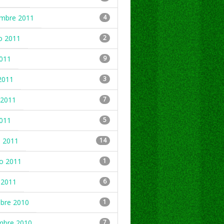
embre 2011
4
o 2011
2
2011
9
2011
3
2011
7
2011
5
 2011
14
ro 2011
1
 2011
6
mbre 2010
1
mbre 2010
7