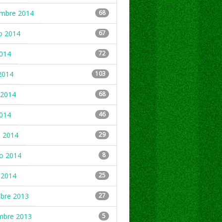
embre 2014
68
o 2014
67
2014
72
2014
103
2014
68
2014
46
 2014
29
ro 2014
8
 2014
25
mbre 2013
27
mbre 2013
5