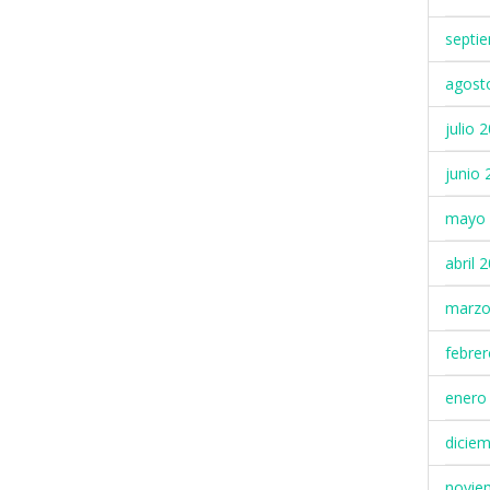
septi
agost
julio 
junio 
mayo 
abril 
marzo
febre
enero
dicie
novie