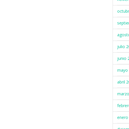
octub
septi
agost
julio 
junio 
mayo 
abril 
marzo
febre
enero