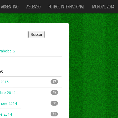
 ARGENTINO
ASCENSO
FUTBOL INTERNACIONAL
MUNDIAL 2014
raboba (?)
OS
 2015
17
mbre 2014
49
mbre 2014
68
re 2014
71