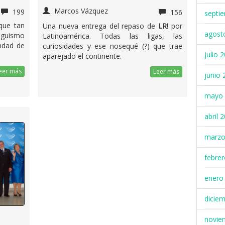
Marcos Vázquez
199
156
septi
que tan
Una nueva entrega del repaso de
LR!
por
agost
iguismo
Latinoamérica. Todas las ligas, las
ndad de
curiosidades y ese nosequé (?) que trae
julio 
aparejado el continente.
eer más
Leer más
junio 
mayo 
abril 
marzo
febre
enero
dicie
novie