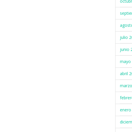
octub
septi
agost
julio 
junio 
mayo 
abril 
marzo
febre
enero
dicie