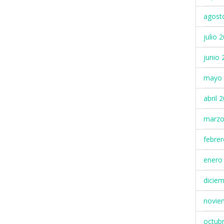
agost
julio 
junio 
mayo 
abril 
marzo
febre
enero
dicie
novie
octub