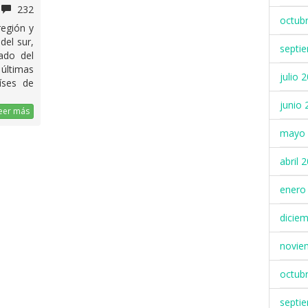
232
octub
región y
del sur,
septi
ado del
últimas
julio 
íses de
junio 
eer más
mayo 
abril 
enero
dicie
novie
octub
septi