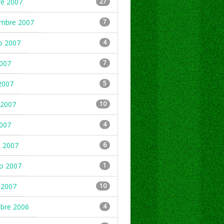
re 2007
27
embre 2007
7
o 2007
4
2007
7
2007
5
2007
10
2007
4
 2007
6
ro 2007
1
 2007
10
mbre 2006
4