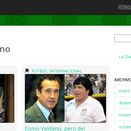
FÚTBOL
Buscar:
ano
La Cla
FUTBOL INTERNACIONAL
ARCHIV
enero
dicie
novie
octub
Como Valdano, pero del