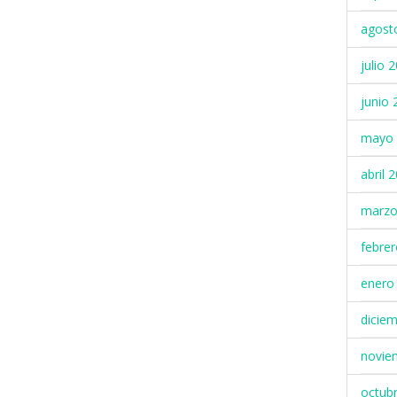
agost
julio 
junio 
mayo 
abril 
marzo
febre
enero
dicie
novie
octub