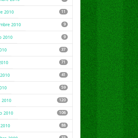
re 2010
11
embre 2010
9
o 2010
9
2010
37
2010
71
2010
41
2010
59
 2010
120
ro 2010
106
 2010
88
33