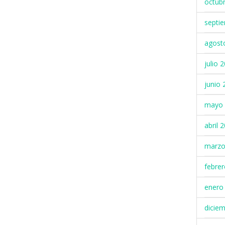
octub
septi
agost
julio 
junio 
mayo 
abril 
marzo
febre
enero
dicie