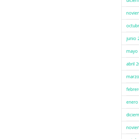
dicie
novie
octub
junio 
mayo 
abril 
marzo
febre
enero
dicie
novie