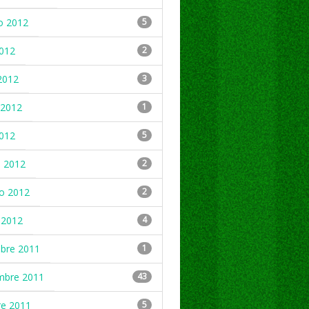
o 2012
5
2012
2
2012
3
2012
1
2012
5
 2012
2
ro 2012
2
 2012
4
mbre 2011
1
mbre 2011
43
re 2011
5