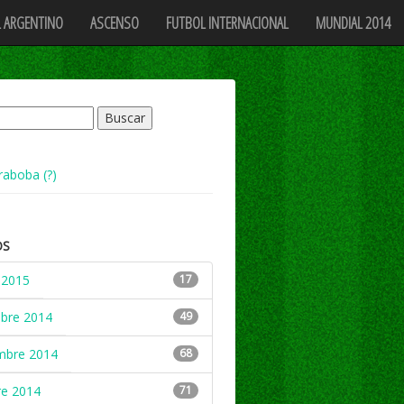
 ARGENTINO
ASCENSO
FUTBOL INTERNACIONAL
MUNDIAL 2014
raboba (?)
OS
 2015
17
mbre 2014
49
mbre 2014
68
re 2014
71