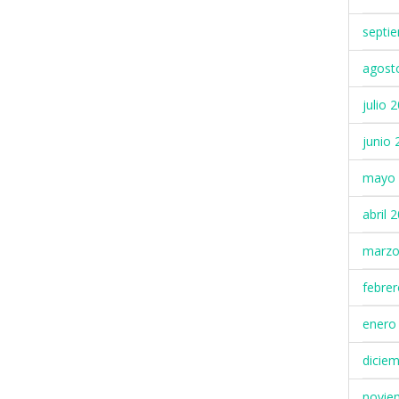
septi
agost
julio 
junio 
mayo 
abril 
marzo
febre
enero
dicie
novie