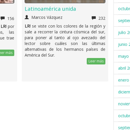
Latinoamérica unida
octub
Marcos Vázquez
232
156
septi
LR!
se viste con los colores de la región y
e
LR!
por
sale a recorrer la cintura cósmica del sur,
as, las
julio 
para poner al tanto al ojo avezado del
ue trae
lector sobre cuáles son las últimas
junio 
alternativas de los hermanos países de
eer más
América del Sur.
mayo 
Leer más
abril 
enero
dicie
novie
octub
septi