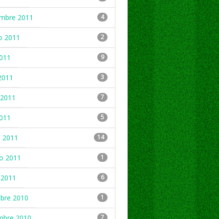
embre 2011
4
o 2011
2
2011
9
2011
3
2011
7
2011
5
 2011
14
ro 2011
1
 2011
6
mbre 2010
1
mbre 2010
7