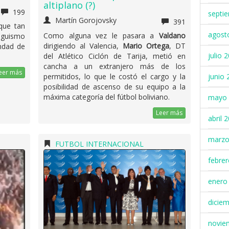
altiplano (?)
199
septi
Martín Gorojovsky
391
que tan
agost
Como alguna vez le pasara a
Valdano
iguismo
dirigiendo al Valencia,
Mario Ortega
, DT
ndad de
julio 
del Atlético Ciclón de Tarija, metió en
cancha a un extranjero más de los
eer más
junio 
permitidos, lo que le costó el cargo y la
posibilidad de ascenso de su equipo a la
máxima categoría del fútbol boliviano.
mayo 
Leer más
abril 
marzo
FUTBOL INTERNACIONAL
febre
enero
dicie
novie