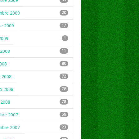
mbre 2009
mbre 2009
20
re 2009
17
2009
1
2008
11
2008
80
 2008
72
ro 2008
78
 2008
78
mbre 2007
59
mbre 2007
23