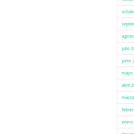
octub
septi
agost
julio 
junio 
mayo 
abril 
marzo
febre
enero