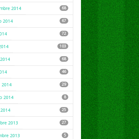
embre 2014
68
o 2014
67
2014
72
2014
103
2014
68
2014
46
 2014
29
ro 2014
8
 2014
25
mbre 2013
27
mbre 2013
5