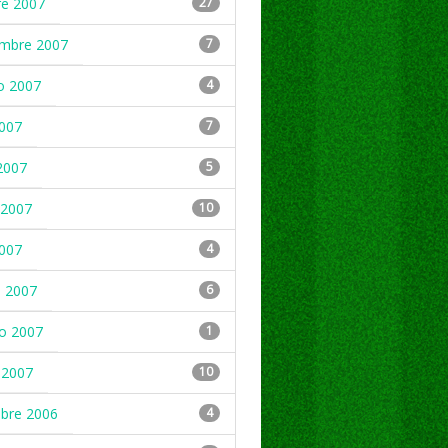
re 2007
27
embre 2007
7
o 2007
4
2007
7
2007
5
2007
10
2007
4
 2007
6
ro 2007
1
 2007
10
mbre 2006
4