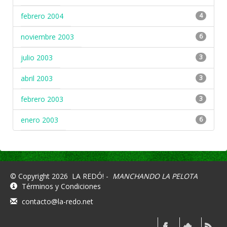
febrero 2004
4
noviembre 2003
6
julio 2003
3
abril 2003
3
febrero 2003
3
enero 2003
6
© Copyright 2026
LA REDÓ! -
MANCHANDO LA PELOTA
Términos y Condiciones
contacto@la-redo.net