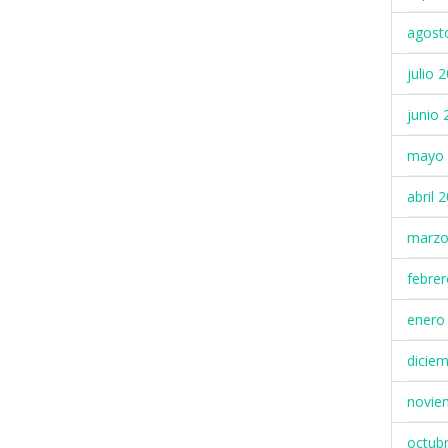
agost
julio 
junio 
mayo 
abril 
marzo
febre
enero
dicie
novie
octub