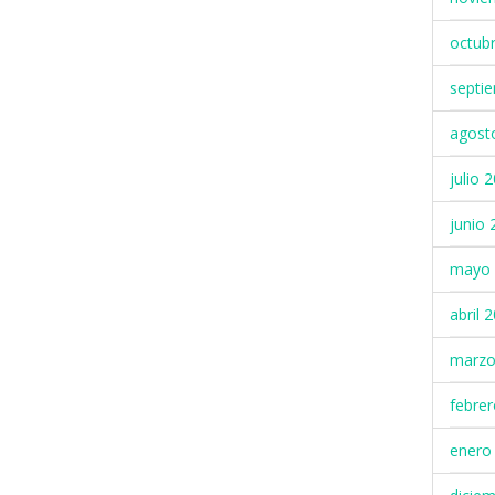
octub
septi
agost
julio 
junio 
mayo 
abril 
marzo
febre
enero