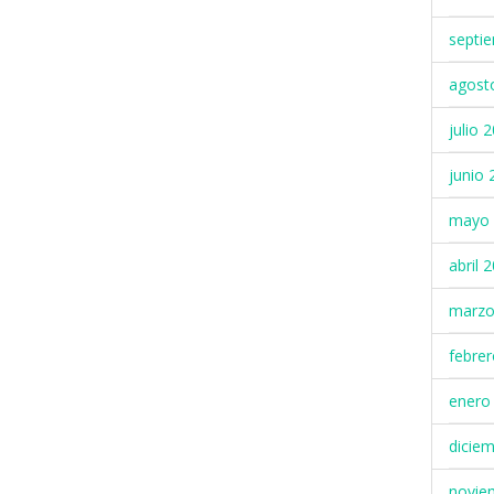
septi
agost
julio 
junio 
mayo 
abril 
marzo
febre
enero
dicie
novie