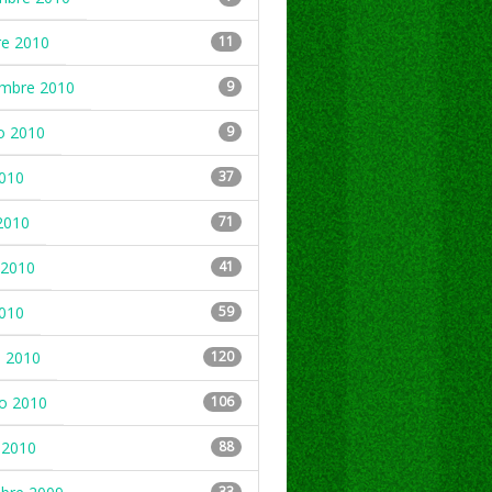
re 2010
11
embre 2010
9
o 2010
9
2010
37
2010
71
2010
41
2010
59
 2010
120
ro 2010
106
 2010
88
33