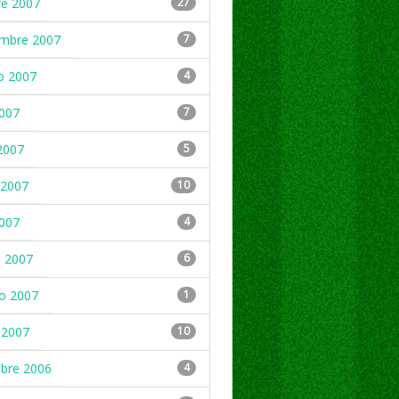
re 2007
27
embre 2007
7
o 2007
4
2007
7
2007
5
2007
10
2007
4
 2007
6
ro 2007
1
 2007
10
mbre 2006
4