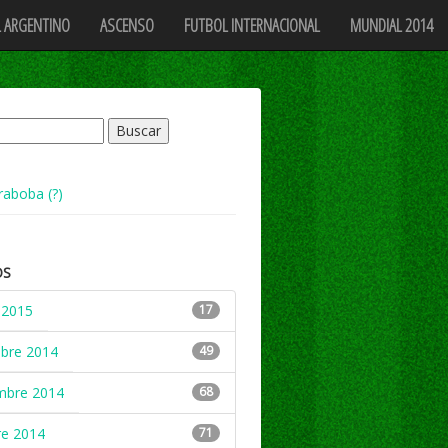
 ARGENTINO
ASCENSO
FUTBOL INTERNACIONAL
MUNDIAL 2014
raboba (?)
OS
 2015
17
mbre 2014
49
mbre 2014
68
re 2014
71