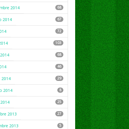
embre 2014
68
o 2014
67
2014
72
2014
103
2014
68
2014
46
 2014
29
ro 2014
8
 2014
25
mbre 2013
27
mbre 2013
5