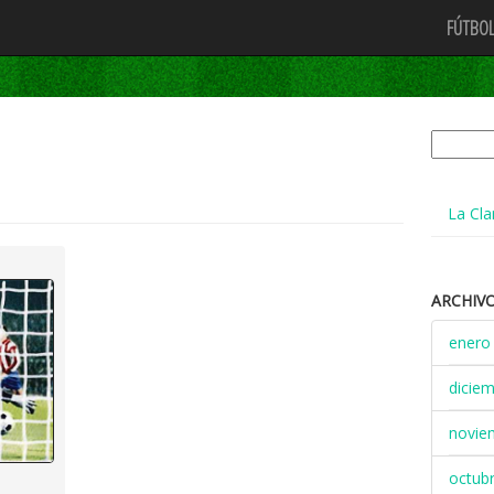
FÚTBOL
Buscar:
La Cla
ARCHIV
enero
dicie
novie
octub