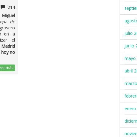
214
septi
a
Miguel
agost
opa de
grosero
julio 
ó en la
izar el
junio 
e Madrid
e hoy no
mayo 
eer más
abril 
marzo
febre
enero
dicie
novie