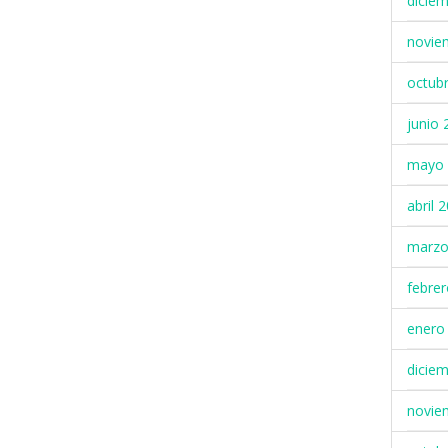
dicie
novie
octub
junio 
mayo 
abril 
marzo
febre
enero
dicie
novie