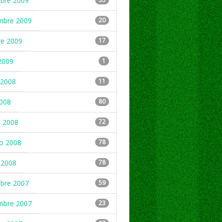
mbre 2009
mbre 2009
20
re 2009
17
2009
1
2008
11
2008
80
 2008
72
ro 2008
78
 2008
78
mbre 2007
59
mbre 2007
23