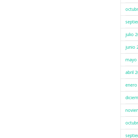
octub
septi
julio 
junio 
mayo 
abril 
enero
dicie
novie
octub
septi