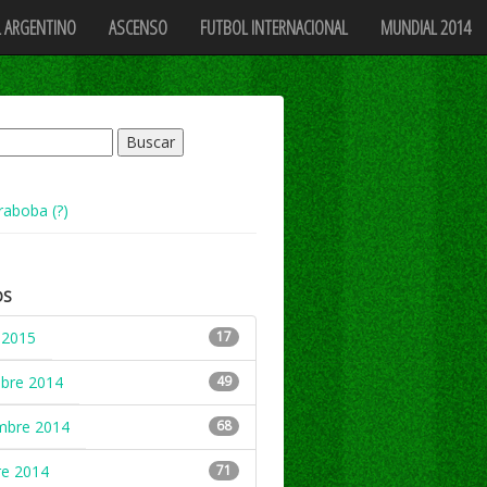
 ARGENTINO
ASCENSO
FUTBOL INTERNACIONAL
MUNDIAL 2014
raboba (?)
OS
 2015
17
mbre 2014
49
mbre 2014
68
re 2014
71