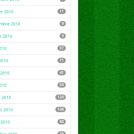
re 2010
11
embre 2010
9
o 2010
9
2010
37
2010
71
2010
41
2010
59
 2010
120
ro 2010
106
 2010
88
33