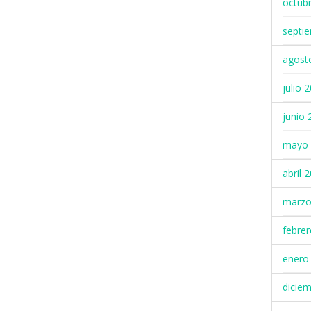
octub
septi
agost
julio 
junio 
mayo 
abril 
marzo
febre
enero
dicie