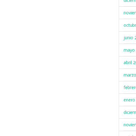
dicie
novie
octub
junio 
mayo 
abril 
marzo
febre
enero
dicie
novie