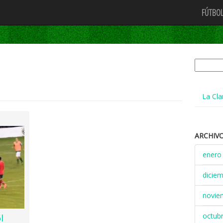
FÚTBOL
Buscar:
La Cla
ARCHIV
enero
dicie
novie
octub
l