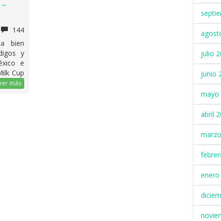
 –
septi
144
agost
la bien
digos y
julio 
éxico e
Milk Cup
junio 
eer más
mayo 
abril 
marzo
febre
enero
dicie
novie