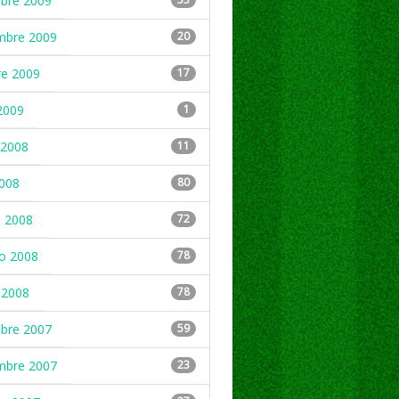
mbre 2009
mbre 2009
20
re 2009
17
2009
1
2008
11
2008
80
 2008
72
ro 2008
78
 2008
78
mbre 2007
59
mbre 2007
23