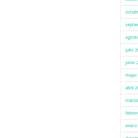
octub
septi
agost
julio 
junio 
mayo 
abril 
marzo
febre
enero