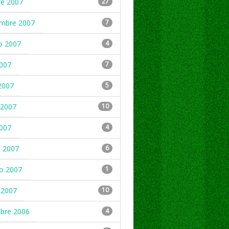
re 2007
27
embre 2007
7
o 2007
4
2007
7
2007
5
2007
10
2007
4
 2007
6
ro 2007
1
 2007
10
mbre 2006
4