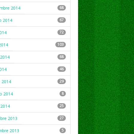
embre 2014
68
o 2014
67
2014
72
2014
103
2014
68
2014
46
 2014
29
ro 2014
8
 2014
25
mbre 2013
27
mbre 2013
5