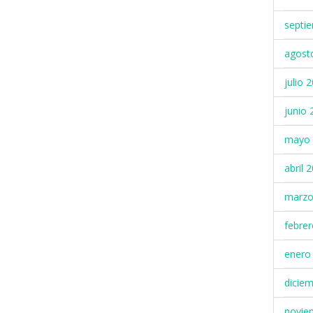
septi
agost
julio 
junio 
mayo 
abril 
marzo
febre
enero
dicie
novie