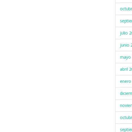
octub
septi
julio 
junio 
mayo 
abril 
enero
dicie
novie
octub
septi