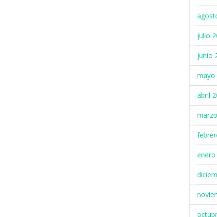
agost
julio 
junio 
mayo 
abril 
marzo
febre
enero
dicie
novie
octub