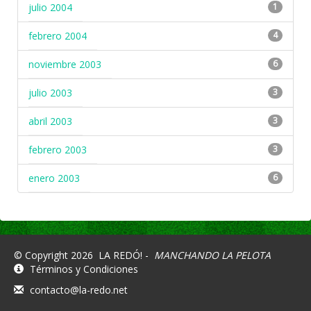
julio 2004
1
febrero 2004
4
noviembre 2003
6
julio 2003
3
abril 2003
3
febrero 2003
3
enero 2003
6
© Copyright 2026
LA REDÓ! -
MANCHANDO LA PELOTA
Términos y Condiciones
contacto@la-redo.net