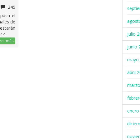
245
septi
epasa el
agost
nales de
estarán
julio 
014.
eer más
junio 
mayo 
abril 
marzo
febre
enero
dicie
novie