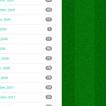
mbre 2009
mbre 2009
20
re 2009
17
2009
1
2008
11
2008
80
 2008
72
ro 2008
78
 2008
78
mbre 2007
59
mbre 2007
23