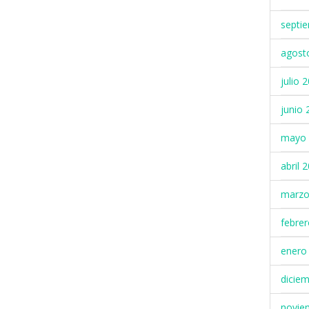
septi
agost
julio 
junio 
mayo 
abril 
marzo
febre
enero
dicie
novie