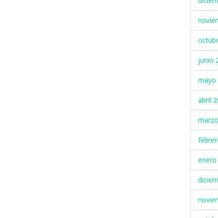
dicie
novie
octub
junio 
mayo 
abril 
marzo
febre
enero
dicie
novie