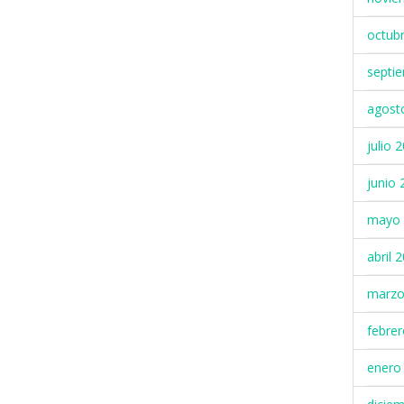
octub
septi
agost
julio 
junio 
mayo 
abril 
marzo
febre
enero