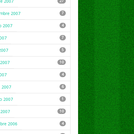
re 2007
27
embre 2007
7
o 2007
4
2007
7
2007
5
2007
10
2007
4
 2007
6
ro 2007
1
 2007
10
mbre 2006
4