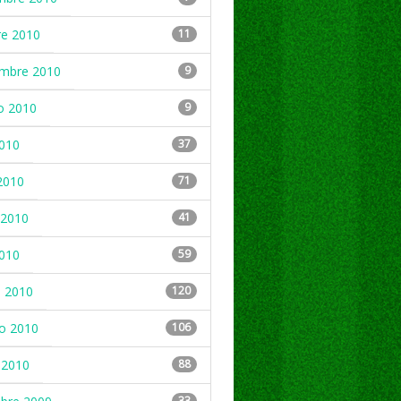
re 2010
11
embre 2010
9
o 2010
9
2010
37
2010
71
2010
41
2010
59
 2010
120
ro 2010
106
 2010
88
33