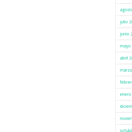
agost
julio 
junio 
mayo 
abril 
marzo
febre
enero
dicie
novie
octub