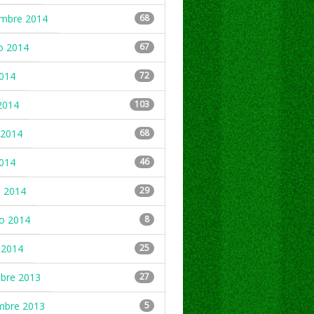
embre 2014
68
o 2014
67
2014
72
2014
103
2014
68
2014
46
 2014
29
ro 2014
8
 2014
25
mbre 2013
27
mbre 2013
5