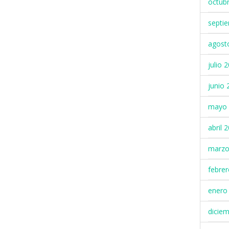
octub
septi
agost
julio 
junio 
mayo 
abril 
marzo
febre
enero
dicie