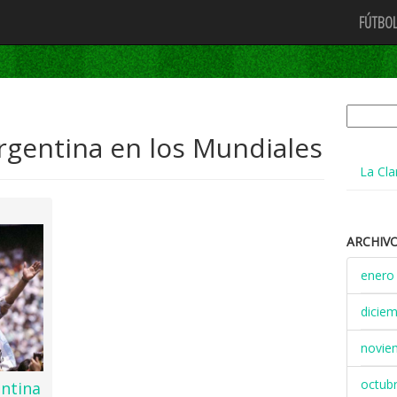
FÚTBOL
Buscar:
rgentina en los Mundiales
La Cla
ARCHIV
enero
dicie
novie
octub
entina