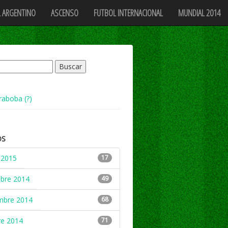
 ARGENTINO
ASCENSO
FUTBOL INTERNACIONAL
MUNDIAL 2014
raboba (?)
OS
 2015
17
mbre 2014
49
mbre 2014
68
re 2014
71