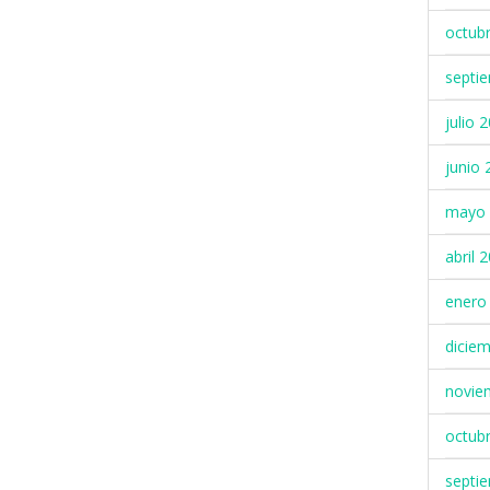
octub
septi
julio 
junio 
mayo 
abril 
enero
dicie
novie
octub
septi