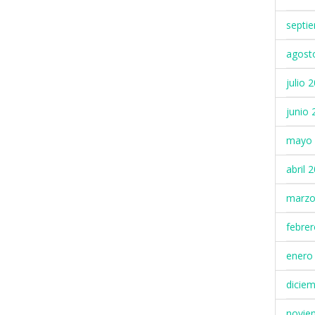
septi
agost
julio 
junio 
mayo 
abril 
marzo
febre
enero
dicie
novie