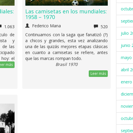
octub
iales:
Las camisetas en los mundiales:
1958 – 1970
septi
Federico Mana
1.063
520
julio 
culo de
Continuamos con la saga que fanatizó (?)
nista y
a chicos y grandes, esta vez analizando
junio 
 de las
una de las quizás mejores etapas clásicas
ticipado
en cuanto a camisetas se refiere, antes
mayo 
 hoy: el
que las marcas rompan todo.
Brasil 1970
eer más
abril 
Leer más
enero
dicie
novie
octub
septi