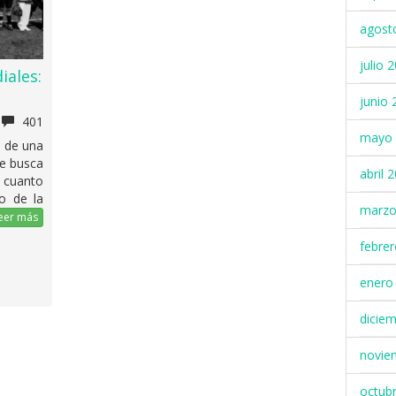
agost
julio 
iales:
junio 
401
mayo 
 de una
ue busca
abril 
n cuanto
go de la
marzo
eer más
febre
enero
dicie
novie
octub