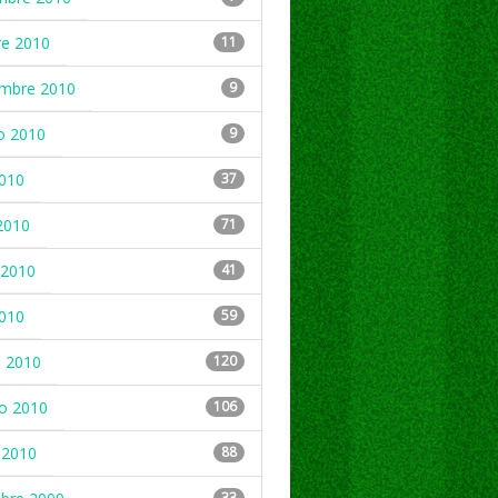
re 2010
11
embre 2010
9
o 2010
9
2010
37
2010
71
2010
41
2010
59
 2010
120
ro 2010
106
 2010
88
33