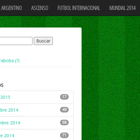
 ARGENTINO
ASCENSO
FUTBOL INTERNACIONAL
MUNDIAL 2014
raboba (?)
OS
 2015
17
mbre 2014
49
mbre 2014
68
re 2014
71