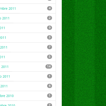
embre 2011
4
o 2011
2
2011
9
2011
3
2011
7
2011
5
 2011
14
ro 2011
1
 2011
6
mbre 2010
1
mbre 2010
7