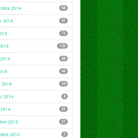
embre 2014
68
o 2014
67
2014
72
2014
103
2014
68
2014
46
 2014
29
ro 2014
8
 2014
25
mbre 2013
27
mbre 2013
5