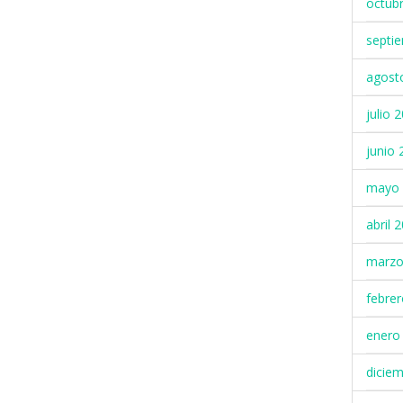
octub
septi
agost
julio 
junio 
mayo 
abril 
marzo
febre
enero
dicie