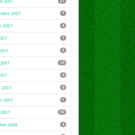
re 2007
27
embre 2007
7
o 2007
4
2007
7
2007
5
2007
10
2007
4
 2007
6
ro 2007
1
 2007
10
mbre 2006
4