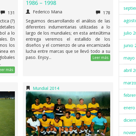
1986 – 1998
septi
Federico Mana
131
178
agost
tica (?)
Seguimos desarrollando el análisis de las
etalles
diferentes indumentarias utilizadas a lo
julio 
bol a lo
largo de los mundiales; en esta anteúltima
ales. En
entrega veremos el estallido de los
mos los
diseños y el comienzo de una encarnizada
junio 
ánea en
lucha entre marcas que se llevó todo a su
globales
paso. Enjoy...
mayo 
Leer más
.
eer más
abril 
marzo
Mundial 2014
febre
enero
dicie
novie