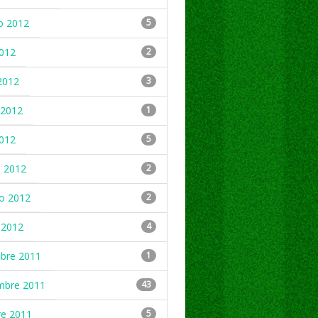
o 2012
5
2012
2
2012
3
2012
1
2012
5
 2012
2
ro 2012
2
 2012
4
mbre 2011
1
mbre 2011
43
re 2011
5