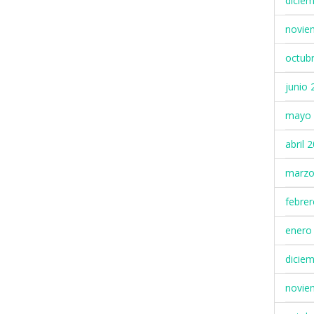
dicie
novie
octub
junio 
mayo 
abril 
marzo
febre
enero
dicie
novie