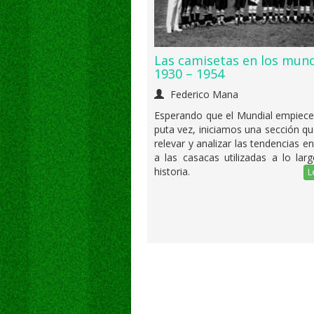
Las camisetas en los mund
1930 – 1954
Federico Mana
Esperando que el Mundial empiece
puta vez, iniciamos una sección q
relevar y analizar las tendencias e
a las casacas utilizadas a lo lar
historia.
L