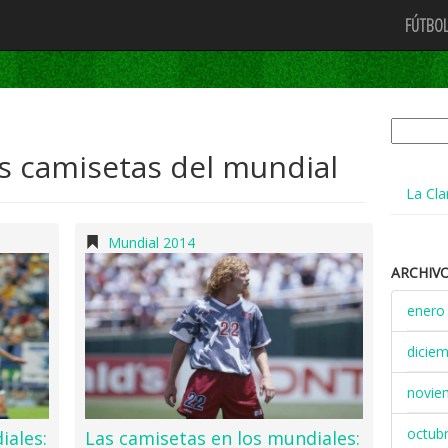
FÚTBOL
Buscar:
as camisetas del mundial
La Cla
Mundial 2014
ARCHIV
enero
dicie
novie
octub
iales:
Las camisetas en los mundiales: