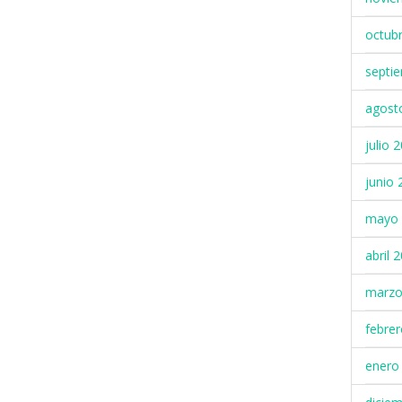
octub
septi
agost
julio 
junio 
mayo 
abril 
marzo
febre
enero