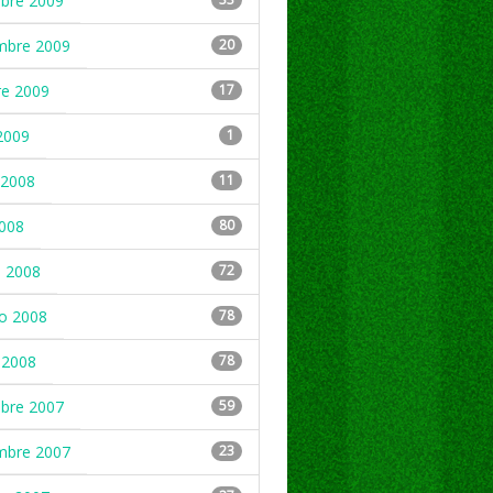
mbre 2009
mbre 2009
20
re 2009
17
2009
1
2008
11
2008
80
 2008
72
ro 2008
78
 2008
78
mbre 2007
59
mbre 2007
23